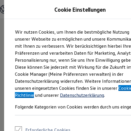
Modelle und Konfigurator
Cookie Einstellungen
Konfigurator
Modelle vergleichen
Konfiguration laden
Zum
Zum
Autosuche
Wir nutzen Cookies, um Ihnen die bestmögliche Nutzung
Hauptinhalt
Footer
Elektroautos
springen
springen
unserer Webseite zu ermöglichen und unsere Kommunika
ENERGY Sondermodelle
Nutzfahrzeuge
mit Ihnen zu verbessern. Wir berücksichtigen hierbei Ihr
SUV und CUV
Präferenzen und verarbeiten Daten für Marketing, Analyt
Familienautos
Personalisierung nur, wenn Sie uns Ihre Einwilligung gebe
Kombis
Kompaktwagen
Diese können Sie jederzeit mit Wirkung für die Zukunft i
Sportwagen
Cookie Manager (Meine Präferenzen verwalten) in der
Schnell verfügbare Fahrzeuge
Angebote und Produkte
Datenschutzerklärung widerrufen. Weitere Informatione
Aktuelle Angebote
unseren eingesetzten Cookies finden Sie in unserer
Cooki
E-Auto-Förderung
Richtlinie
und unserer
Datenschutzerklärung
.
Volkswagen Marktplatz
Die ENERGY Sondermodelle
Folgende Kategorien von Cookies werden durch uns einge
Junge Gebrauchtwagen und Gebrauchtwagen
Volkswagen Zertifizierte Gebrauchtwagen
Elektromobilität bei Gebrauchtwagen
Zubehör- und Serviceangebote
Saisonangebote
Erforderliche Cookies