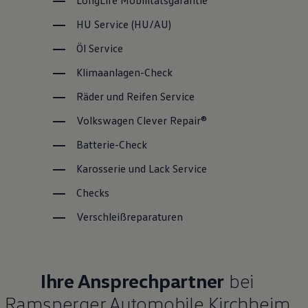
LongLife
Mobilitätsgarantie
HU
Service
(
HU/AU
)
Öl
Service
Klimaanlagen-Check
Räder und Reifen
Service
Volkswagen
Clever Repair®
Batterie-Check
Karosserie und Lack
Service
Checks
Verschleißreparaturen
Ihre Ansprechpartner
bei
Ramsperger Automobile Kirchheim