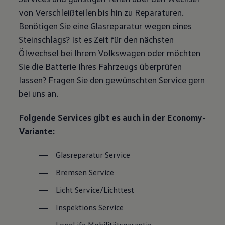
Magazin
von Verschleißteilen bis hin zu Reparaturen.
Lifestyle
Benötigen Sie eine Glasreparatur wegen eines
Transport
Familie
Steinschlags? Ist es Zeit für den nächsten
Elektromobilität
Ölwechsel bei Ihrem
Volkswagen
oder möchten
Volkswagen R
Pannen- und Unfallhilfe
Sie die Batterie Ihres Fahrzeugs überprüfen
Volkswagen Kundenbetreuung
lassen? Fragen Sie den gewünschten
Service
gern
bei uns an.
Folgende Services gibt es auch in der Economy-
Variante:
Glasreparatur
Service
Bremsen
Service
Licht
Service
/Lichttest
Inspektions
Service