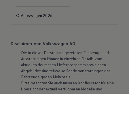
© Volkswagen 2026
Disclaimer von Volkswagen AG
Die in dieser Darstellung gezeigten Fahrzeuge und
Ausstattungen können in einzelnen Details vom
aktuellen deutschen Lieferprogramm abweichen.
Abgebildet sind teilweise Sonderausstattungen der
Fahrzeuge gegen Mehrpreis.
Bitte beachten Sie auch unseren Konfigurator für eine
Übersicht der aktuell verfügbaren Modelle und
Ausstattungen.
Die angegebenen Verbrauchs- und Emissionswerte
beziehen sich nicht auf ein einzelnes Fahrzeug und sind
nicht Bestandteil des Angebots, sondern dienen allein
Vergleichszwecken zwischen den verschiedenen
Fahrzeugtypen. Zusatzausstattungen und
Zubehör