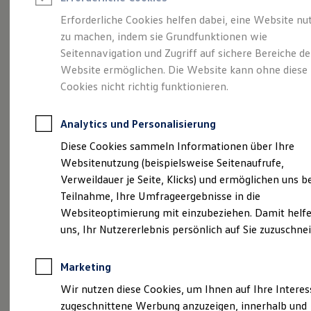
Reifenpakete
Leasing
Erforderliche Cookies helfen dabei, eine Website nu
Leasing-Angebote
zu machen, indem sie Grundfunktionen wie
Volkswagen Economy
Gebrauchtwagen Leasing
Seitennavigation und Zugriff auf sichere Bereiche de
Junge Gebrauchtwagen-Leasing
Elektroauto Leasing
Website ermöglichen. Die Website kann ohne diese
Service
Rabattaktion
Kleinwagen-Leasing
Cookies nicht richtig funktionieren.
Leasing ohne Anzahlung
Finanzierung
Autokredit mit Schlussrate
Analytics und Personalisierung
Versicherungen und Garantien
Kfz-Versicherung
Diese Cookies sammeln Informationen über Ihre
Restschuldversicherungen
Websitenutzung (beispielsweise Seitenaufrufe,
Garantien
Verweildauer je Seite, Klicks) und ermöglichen uns b
Wartungsverträge
Geschäftskunden
Teilnahme, Ihre Umfrageergebnisse in die
Professional Class bei Volkswagen
Websiteoptimierung mit einzubeziehen. Damit helfe
Großkunden
uns, Ihr Nutzererlebnis persönlich auf Sie zuzuschne
Behörden
Direktkunden
Sonderfahrzeuge
Marketing
Anpfiff zum Gewinn
Elektromobilität
Wir nutzen diese Cookies, um Ihnen auf Ihre Intere
Elektroautos
zugeschnittene Werbung anzuzeigen, innerhalb und
ID. Tutorials