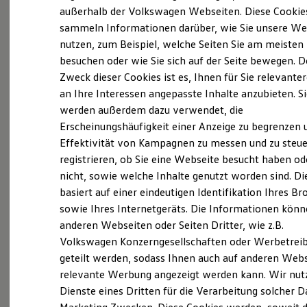
Elektrofahrzeugkonzepte
außerhalb der Volkswagen Webseiten. Diese Cookie
ID. EVERY1
sammeln Informationen darüber, wie Sie unsere We
(
Impressum & Rechtliches
)
Reichweite
nutzen, zum Beispiel, welche Seiten Sie am meisten
Reichweite der ID. Modelle
Reichweite im Winter
Was ist der Economy Service
besuchen oder wie Sie sich auf der Seite bewegen. D
Rekuperation
Zweck dieser Cookies ist es, Ihnen für Sie relevante
und wer kann ihn nutzen?
Laden
an Ihre Interessen angepasste Inhalte anzubieten. S
Laden unterwegs
Laden Zuhause
werden außerdem dazu verwendet, die
Ältere Volkswagen haben einen anderen
Ladestationen finden
Erscheinungshäufigkeit einer Anzeige zu begrenzen 
Ladezeitensimulator
Servicebedarf als neue Fahrzeuge. Der Economy
Effektivität von Kampagnen zu messen und zu steue
Batterie
Service ist speziell für Volkswagen Modelle
Sicherheit
registrieren, ob Sie eine Webseite besucht haben od
entwickelt worden, die älter als vier Jahre sind. Er
Garantie und Lebensdauer
nicht, sowie welche Inhalte genutzt worden sind. Di
Nachhaltigkeit
bietet Ihnen ein vielfältiges Leistungsspektrum mit
basiert auf einer eindeutigen Identifikation Ihres B
Technologie
zeitwertgerechtem Service und hoher
Kosten und Kauf
sowie Ihres Internetgeräts. Die Informationen kön
Ersatzteilqualität. Die Leistungen sind durch
Verbrauchskosten
anderen Webseiten oder Seiten Dritter, wie z.B.
Kaufoptionen
Fachwissen, Volkswagen Teile und langjährige
Volkswagen Konzerngesellschaften oder Werbetrei
E-Auto-Förderung
Erfahrung genau auf Ihr Fahrzeug abgestimmt und
Software und Konnektivität
geteilt werden, sodass Ihnen auch auf anderen Web
decken nahezu alle Services ab. Die Preise sind
Die ID. Software 6
relevante Werbung angezeigt werden kann. Wir nut
ID. Software Versionen und Updates
speziell auf das Alter Ihres Fahrzeugs ausgelegt. Bei
Dienste eines Dritten für die Verarbeitung solcher D
Digitale Extras
der Durchführung der im Serviceplan
Schnittstellen zu Ihrem ID.