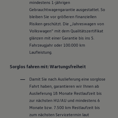
mindestens 1-jährigen
Motorenöl und Flüssigkeiten
Räder und Reifen
Gebrauchtwagengarantie ausgestattet. So
Pannen- und Unfallhilfe
bleiben Sie vor größeren finanziellen
Economy Service
Volkswagen Teile
Risiken geschützt. Die „Jahreswagen von
Zubehör
Volkswagen
“ mit dem Qualitätszertifikat
Modellspezifisches Zubehör
Schutz und Pflege
glänzen mit einer Garantie bis ins 5.
Transport
Fahrzeugjahr oder 100.000 km
Entertainment und Elektronik
Individualisieren
Laufleistung.
Wallbox und Ladekabel
Digitale Extras
Dienste für Ihr Modell finden
Sorglos fahren mit: Wartungsfreiheit
Volkswagen Apps, Login und Shop
Handy und Fahrzeug verbinden
Damit Sie nach Auslieferung eine sorglose
Updates für Software, Karten und Radio
Über Ihr Auto
Fahrt haben, garantieren wir Ihnen ab
Vorgängermodelle
Auslieferung 18 Monate Restlaufzeit bis
Kundeninformationen
Volkswagen Kundenbetreuung
zur nächsten
HU/AU
und mindestens 6
Warn- und Kontrollleuchten
Monate bzw. 7.500 km Restlaufzeit bis
Assistenzsysteme
Digitale Betriebsanleitung
zum nächsten Servicetermin laut
Live Beratung