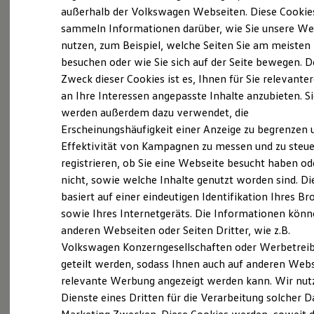
Elektrofahrzeugkonzepte
außerhalb der Volkswagen Webseiten. Diese Cookie
ID. EVERY1
sammeln Informationen darüber, wie Sie unsere We
Reichweite
(
Impressum & Rechtliches
)
nutzen, zum Beispiel, welche Seiten Sie am meisten
Reichweite der ID. Modelle
Reichweite im Winter
besuchen oder wie Sie sich auf der Seite bewegen. D
Rekuperation
Zweck dieser Cookies ist es, Ihnen für Sie relevante
Laden
an Ihre Interessen angepasste Inhalte anzubieten. S
Laden unterwegs
Laden Zuhause
werden außerdem dazu verwendet, die
Ladestationen finden
Ganz selbstverständlich.
Das
Erscheinungshäufigkeit einer Anzeige zu begrenzen 
Ladezeitensimulator
Effektivität von Kampagnen zu messen und zu steue
Batterie
Gebrauchtwagen
-
Sicherheit
registrieren, ob Sie eine Webseite besucht haben od
Leistungsversprechen.
Garantie und Lebensdauer
nicht, sowie welche Inhalte genutzt worden sind. Di
Nachhaltigkeit
basiert auf einer eindeutigen Identifikation Ihres B
Technologie
Kosten und Kauf
Rundum sicher: der 360°
Gebrauchtwagen
-
sowie Ihres Internetgeräts. Die Informationen kön
Verbrauchskosten
Check
anderen Webseiten oder Seiten Dritter, wie z.B.
Kaufoptionen
Volkswagen Konzerngesellschaften oder Werbetrei
E-Auto-Förderung
Software und Konnektivität
geteilt werden, sodass Ihnen auch auf anderen Web
Bevor ein
Volkswagen
Zertifizierter
Die ID. Software 6
relevante Werbung angezeigt werden kann. Wir nut
Gebrauchtwagen
an unsere Kunden
ID. Software Versionen und Updates
Dienste eines Dritten für die Verarbeitung solcher D
Digitale Extras
übergeben wird, prüfen wir den Zustand
Schnittstellen zu Ihrem ID.