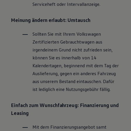
Serviceheft oder Intervallanzeige.
Magazin
Lifestyle
Transport
Meinung ändern erlaubt: Umtausch
Familie
Elektromobilität
Volkswagen R
Sollten Sie mit Ihrem
Volkswagen
Pannen- und Unfallhilfe
Zertifizierten
Gebrauchtwagen
aus
Volkswagen Kundenbetreuung
irgendeinem Grund nicht zufrieden sein,
können Sie es innerhalb von 14
Kalendertagen, beginnend mit dem Tag der
Auslieferung, gegen ein anderes Fahrzeug
aus unserem Bestand eintauschen. Dafür
ist lediglich eine Nutzungsgebühr fällig.
Einfach zum Wunschfahrzeug: Finanzierung und
Leasing
Mit dem Finanzierungsangebot samt