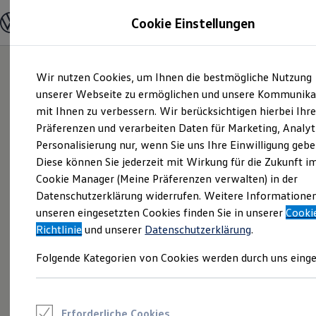
Modelle und Konfigurator
Cookie Einstellungen
Konfigurator
Modelle vergleichen
Konfiguration laden
Zum
Zum
Autosuche
Wir nutzen Cookies, um Ihnen die bestmögliche Nutzung
Hauptinhalt
Footer
Elektroautos
springen
springen
unserer Webseite zu ermöglichen und unsere Kommunika
ENERGY Sondermodelle
Nutzfahrzeuge
mit Ihnen zu verbessern. Wir berücksichtigen hierbei Ihr
SUV und CUV
Präferenzen und verarbeiten Daten für Marketing, Analyt
Familienautos
Personalisierung nur, wenn Sie uns Ihre Einwilligung gebe
Kombis
Kompaktwagen
Diese können Sie jederzeit mit Wirkung für die Zukunft i
Sportwagen
Cookie Manager (Meine Präferenzen verwalten) in der
Schnell verfügbare Fahrzeuge
Angebote und Produkte
Datenschutzerklärung widerrufen. Weitere Informatione
Aktuelle Angebote
unseren eingesetzten Cookies finden Sie in unserer
Cooki
E-Auto-Förderung
Richtlinie
und unserer
Datenschutzerklärung
.
Volkswagen Marktplatz
Die ENERGY Sondermodelle
Folgende Kategorien von Cookies werden durch uns einge
Junge Gebrauchtwagen und Gebrauchtwagen
Volkswagen Zertifizierte Gebrauchtwagen
Elektromobilität bei Gebrauchtwagen
Zubehör- und Serviceangebote
Saisonangebote
Erforderliche Cookies