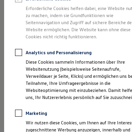
Reifenpakete
Leasing
Erforderliche Cookies helfen dabei, eine Website nu
Leasing-Angebote
zu machen, indem sie Grundfunktionen wie
Gepflegt, geprüft und
Gebrauchtwagen Leasing
Seitennavigation und Zugriff auf sichere Bereiche de
Junge Gebrauchtwagen-Leasing
Elektroauto Leasing
Website ermöglichen. Die Website kann ohne diese
für gut befunden.
Kleinwagen-Leasing
Cookies nicht richtig funktionieren.
Leasing ohne Anzahlung
Volkswagen
Finanzierung
Autokredit mit Schlussrate
Analytics und Personalisierung
Versicherungen und Garantien
Zertifizierte
Kfz-Versicherung
Diese Cookies sammeln Informationen über Ihre
Restschuldversicherungen
Websitenutzung (beispielsweise Seitenaufrufe,
Garantien
Gebrauchtwagen.
Verweildauer je Seite, Klicks) und ermöglichen uns b
Wartungsverträge
Geschäftskunden
Teilnahme, Ihre Umfrageergebnisse in die
Professional Class bei Volkswagen
Websiteoptimierung mit einzubeziehen. Damit helfe
Großkunden
uns, Ihr Nutzererlebnis persönlich auf Sie zuzuschne
Behörden
Direktkunden
Sonderfahrzeuge
Marketing
Anpfiff zum Gewinn
Elektromobilität
Wir nutzen diese Cookies, um Ihnen auf Ihre Intere
Elektroautos
zugeschnittene Werbung anzuzeigen, innerhalb und
ID. Tutorials