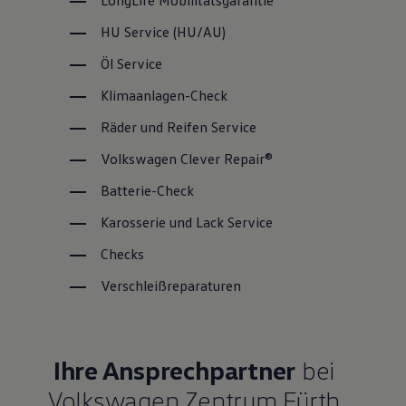
LongLife
Mobilitätsgarantie
HU
Service
(
HU/AU
)
Öl
Service
Klimaanlagen-Check
Räder und Reifen
Service
Volkswagen
Clever Repair®
Batterie-Check
Karosserie und Lack
Service
Checks
Verschleißreparaturen
Ihre Ansprechpartner
bei
Volkswagen Zentrum Fürth