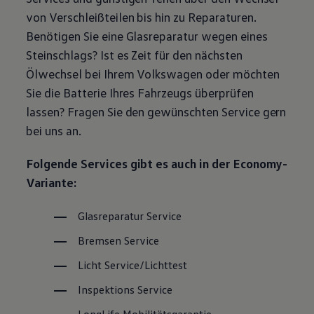
Magazin
von Verschleißteilen bis hin zu Reparaturen.
Lifestyle
Benötigen Sie eine Glasreparatur wegen eines
Transport
Familie
Steinschlags? Ist es Zeit für den nächsten
Elektromobilität
Ölwechsel bei Ihrem
Volkswagen
oder möchten
Volkswagen R
Pannen- und Unfallhilfe
Sie die Batterie Ihres Fahrzeugs überprüfen
Volkswagen Kundenbetreuung
lassen? Fragen Sie den gewünschten
Service
gern
bei uns an.
Folgende Services gibt es auch in der Economy-
Variante:
Glasreparatur
Service
Bremsen
Service
Licht
Service
/Lichttest
Inspektions
Service