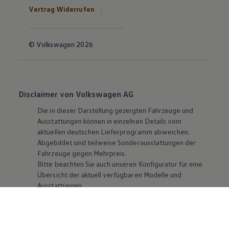
Vertrag Widerrufen
© Volkswagen 2026
Disclaimer von Volkswagen AG
Die in dieser Darstellung gezeigten Fahrzeuge und
Ausstattungen können in einzelnen Details vom
aktuellen deutschen Lieferprogramm abweichen.
Abgebildet sind teilweise Sonderausstattungen der
Fahrzeuge gegen Mehrpreis.
Bitte beachten Sie auch unseren Konfigurator für eine
Übersicht der aktuell verfügbaren Modelle und
Ausstattungen.
Die angegebenen Verbrauchs- und Emissionswerte
beziehen sich nicht auf ein einzelnes Fahrzeug und sind
nicht Bestandteil des Angebots, sondern dienen allein