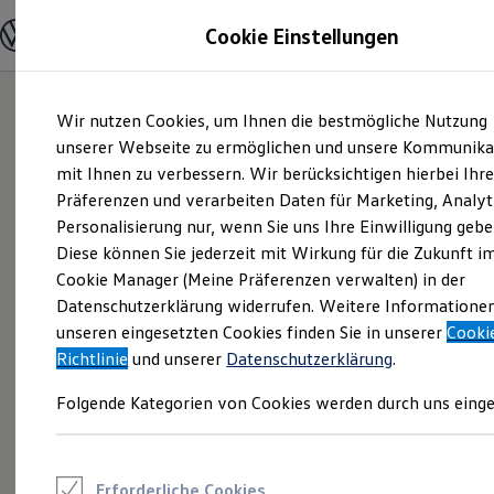
Modelle und Konfigurator
Cookie Einstellungen
Konfigurator
Modelle vergleichen
Konfiguration laden
Zum
Zum
Autosuche
Wir nutzen Cookies, um Ihnen die bestmögliche Nutzung
Hauptinhalt
Footer
Elektroautos
springen
springen
unserer Webseite zu ermöglichen und unsere Kommunika
ENERGY Sondermodelle
Nutzfahrzeuge
mit Ihnen zu verbessern. Wir berücksichtigen hierbei Ihr
SUV und CUV
Präferenzen und verarbeiten Daten für Marketing, Analyt
Familienautos
Personalisierung nur, wenn Sie uns Ihre Einwilligung gebe
Kombis
Kompaktwagen
Diese können Sie jederzeit mit Wirkung für die Zukunft i
Sportwagen
Cookie Manager (Meine Präferenzen verwalten) in der
Schnell verfügbare Fahrzeuge
Angebote und Produkte
Datenschutzerklärung widerrufen. Weitere Informatione
Aktuelle Angebote
unseren eingesetzten Cookies finden Sie in unserer
Cooki
E-Auto-Förderung
Richtlinie
und unserer
Datenschutzerklärung
.
Volkswagen Marktplatz
Die ENERGY Sondermodelle
Folgende Kategorien von Cookies werden durch uns einge
Junge Gebrauchtwagen und Gebrauchtwagen
Volkswagen Zertifizierte Gebrauchtwagen
Elektromobilität bei Gebrauchtwagen
Zubehör- und Serviceangebote
Saisonangebote
Erforderliche Cookies