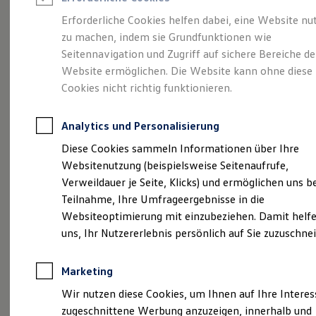
Reifenpakete
Leasing
Erforderliche Cookies helfen dabei, eine Website nu
Leasing-Angebote
zu machen, indem sie Grundfunktionen wie
Volkswagen Economy
Gebrauchtwagen Leasing
Seitennavigation und Zugriff auf sichere Bereiche de
Junge Gebrauchtwagen-Leasing
Elektroauto Leasing
Website ermöglichen. Die Website kann ohne diese
Service
Rabattaktion
Kleinwagen-Leasing
Cookies nicht richtig funktionieren.
Leasing ohne Anzahlung
Finanzierung
Autokredit mit Schlussrate
Analytics und Personalisierung
Versicherungen und Garantien
Kfz-Versicherung
Diese Cookies sammeln Informationen über Ihre
Restschuldversicherungen
Websitenutzung (beispielsweise Seitenaufrufe,
Garantien
Verweildauer je Seite, Klicks) und ermöglichen uns b
Wartungsverträge
Geschäftskunden
Teilnahme, Ihre Umfrageergebnisse in die
Professional Class bei Volkswagen
Websiteoptimierung mit einzubeziehen. Damit helfe
Großkunden
uns, Ihr Nutzererlebnis persönlich auf Sie zuzuschne
Behörden
Direktkunden
Sonderfahrzeuge
Marketing
Anpfiff zum Gewinn
Elektromobilität
Wir nutzen diese Cookies, um Ihnen auf Ihre Intere
Elektroautos
zugeschnittene Werbung anzuzeigen, innerhalb und
ID. Tutorials