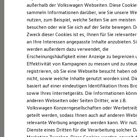
Elektrofahrzeugkonzepte
außerhalb der Volkswagen Webseiten. Diese Cookie
ID. EVERY1
sammeln Informationen darüber, wie Sie unsere We
(
Impressum & Rechtliches
)
Reichweite
nutzen, zum Beispiel, welche Seiten Sie am meisten
Reichweite der ID. Modelle
Reichweite im Winter
Was ist der Economy Service
besuchen oder wie Sie sich auf der Seite bewegen. D
Rekuperation
Zweck dieser Cookies ist es, Ihnen für Sie relevante
und wer kann ihn nutzen?
Laden
an Ihre Interessen angepasste Inhalte anzubieten. S
Laden unterwegs
Laden Zuhause
werden außerdem dazu verwendet, die
Ältere Volkswagen haben einen anderen
Ladestationen finden
Erscheinungshäufigkeit einer Anzeige zu begrenzen 
Ladezeitensimulator
Servicebedarf als neue Fahrzeuge. Der Economy
Effektivität von Kampagnen zu messen und zu steue
Batterie
Service ist speziell für Volkswagen Modelle
Sicherheit
registrieren, ob Sie eine Webseite besucht haben od
entwickelt worden, die älter als vier Jahre sind. Er
Garantie und Lebensdauer
nicht, sowie welche Inhalte genutzt worden sind. Di
Nachhaltigkeit
bietet Ihnen ein vielfältiges Leistungsspektrum mit
basiert auf einer eindeutigen Identifikation Ihres B
Technologie
zeitwertgerechtem Service und hoher
Kosten und Kauf
sowie Ihres Internetgeräts. Die Informationen kön
Ersatzteilqualität. Die Leistungen sind durch
Verbrauchskosten
anderen Webseiten oder Seiten Dritter, wie z.B.
Kaufoptionen
Fachwissen, Volkswagen Teile und langjährige
Volkswagen Konzerngesellschaften oder Werbetrei
E-Auto-Förderung
Erfahrung genau auf Ihr Fahrzeug abgestimmt und
Software und Konnektivität
geteilt werden, sodass Ihnen auch auf anderen Web
decken nahezu alle Services ab. Die Preise sind
Die ID. Software 6
relevante Werbung angezeigt werden kann. Wir nut
ID. Software Versionen und Updates
speziell auf das Alter Ihres Fahrzeugs ausgelegt. Bei
Dienste eines Dritten für die Verarbeitung solcher D
Digitale Extras
der Durchführung der im Serviceplan
Schnittstellen zu Ihrem ID.