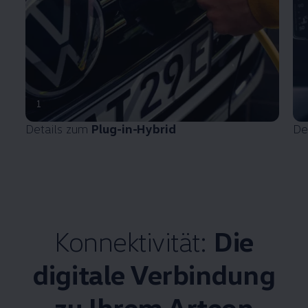
1
Details zum
Plug-in-Hybrid
De
Konnektivität:
Die
digitale Verbindung
zu Ihrem
Arteon