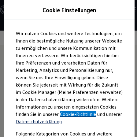
Modelle und Konfigurator
Cookie Einstellungen
Konfigurator
Modelle vergleichen
Konfiguration laden
Zum
Zum
Autosuche
Wir nutzen Cookies und weitere Technologien, um
Hauptinhalt
Footer
Elektroautos
Upgrades
springen
springen
Ihnen die bestmögliche Nutzung unserer Webseite
ENERGY Sondermodelle
Nutzfahrzeuge
zu ermöglichen und unsere Kommunikation mit
SUV und CUV
Ihnen zu verbessern. Wir berücksichtigen hierbei
Familienautos
Ihre Präferenzen und verarbeiten Daten für
Kombis
Nachträglich ein
Kompaktwagen
Marketing, Analytics und Personalisierung nur,
Sportwagen
wenn Sie uns Ihre Einwilligung geben. Diese
Schnell verfügbare Fahrzeuge
Upgrade
?
Das ist jetzt
Angebote und Produkte
können Sie jederzeit mit Wirkung für die Zukunft
Aktuelle Angebote
im Cookie Manager (Meine Präferenzen verwalten)
möglich mit dem
Arteon
E-Auto-Förderung
in der Datenschutzerklärung widerrufen. Weitere
Volkswagen Marktplatz
Informationen zu unseren eingesetzten Cookies
Die ENERGY Sondermodelle
Shooting Brake.
Junge Gebrauchtwagen und Gebrauchtwagen
finden Sie in unserer
Cookie-Richtlinie
und unserer
Volkswagen Zertifizierte Gebrauchtwagen
Datenschutzerklärung
.
Elektromobilität bei Gebrauchtwagen
Zubehör- und Serviceangebote
Folgende Kategorien von Cookies und weitere
Saisonangebote