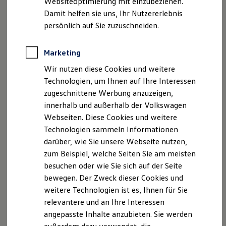
Websiteoptimierung mit einzubeziehen.
Elektrofahrzeugkonzepte
Damit helfen sie uns, Ihr Nutzererlebnis
ID. EVERY1
Reichweite
persönlich auf Sie zuzuschneiden.
Reichweite der ID. Modelle
Reichweite im Winter
Impressum
Nutzungsbedingungen
Rekuperation
Marketing
Datenschutzerklärungen
Cookie-Richtlinie
Laden
Lizenzhinweise Dritter
Wir nutzen diese Cookies und weitere
Laden unterwegs
Laden Zuhause
Angaben zum Digital Services Act (DSA)
EU Data Act
Technologien, um Ihnen auf Ihre Interessen
Ladestationen finden
Produktsicherheitsinformationen
Vertrag Widerrufen
zugeschnittene Werbung anzuzeigen,
Ladezeitensimulator
innerhalb und außerhalb der Volkswagen
Batterie
Sicherheit
Webseiten. Diese Cookies und weitere
Garantie und Lebensdauer
Technologien sammeln Informationen
Disclaimer von Volkswagen AG
Nachhaltigkeit
darüber, wie Sie unsere Webseite nutzen,
Technologie
2.
Für den Erwerb von Upgrades benötigen Sie ein
Volkswagen
Kosten und Kauf
zum Beispiel, welche Seiten Sie am meisten
ID Benutzerkonto, einen gültigen VW
Connect
/
We Connect
Verbrauchskosten
besuchen oder wie Sie sich auf der Seite
Vertrag und Ihre Verifizierung als Hauptnutzer, das bedeutet
Kaufoptionen
bewegen. Der Zweck dieser Cookies und
E-Auto-Förderung
die Verknüpfung Ihres Benutzerkontos mit dem konkreten
Software und Konnektivität
Fahrzeug. Weiterhin ist es erforderlich, dass das Fahrzeug
weitere Technologien ist es, Ihnen für Sie
Die ID. Software 6
über die für das jeweilige
Upgrade
erforderliche technische
relevantere und an Ihre Interessen
ID. Software Versionen und Updates
Funktion, Hardware und Software verfügt. Die Verfügbarkeit
angepasste Inhalte anzubieten. Sie werden
Digitale Extras
von Upgrades kann ebenfalls abhängig von Modelljahr und
Schnittstellen zu Ihrem ID.