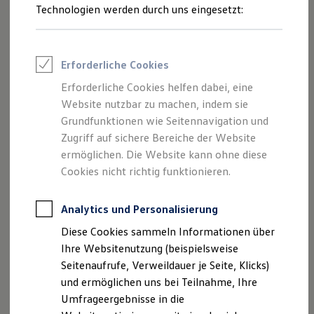
Reifenpakete
Technologien werden durch uns eingesetzt:
Leasing
Leasing-Angebote
Gebrauchtwagen Leasing
Junge Gebrauchtwagen-Leasing
Erforderliche Cookies
Elektroauto Leasing
Kleinwagen-Leasing
Erforderliche Cookies helfen dabei, eine
Leasing ohne Anzahlung
Website nutzbar zu machen, indem sie
Finanzierung
Autokredit mit Schlussrate
Grundfunktionen wie Seitennavigation und
1
Versicherungen und Garantien
Zugriff auf sichere Bereiche der Website
Kfz-Versicherung
ermöglichen. Die Website kann ohne diese
Restschuldversicherungen
Nachträglich individualisierbar: Viele Funktionen sind an
Garantien
Cookies nicht richtig funktionieren.
Bord des
Arteon
Shooting Brake nicht nur updatefähig,
Wartungsverträge
Geschäftskunden
2
sondern als Upgrades
auch nachträglich freischaltbar. So
Professional Class bei Volkswagen
Analytics und Personalisierung
können ausstattungsabhängig die Navigation für das Radio
Großkunden
Diese Cookies sammeln Informationen über
Behörden
3
„Ready 2 Discover“,
App‑Connect
Wireless
Direktkunden
Ihre Websitenutzung (beispielsweise
(Smartphone-Apps einbinden) und die Sprachbedienung
Sonderfahrzeuge
Seitenaufrufe, Verweildauer je Seite, Klicks)
Anpfiff zum Gewinn
nachträglich aktiviert werden.
und ermöglichen uns bei Teilnahme, Ihre
Elektromobilität
Elektroautos
Umfrageergebnisse in die
Mehr zu Upgrades
ID. Tutorials