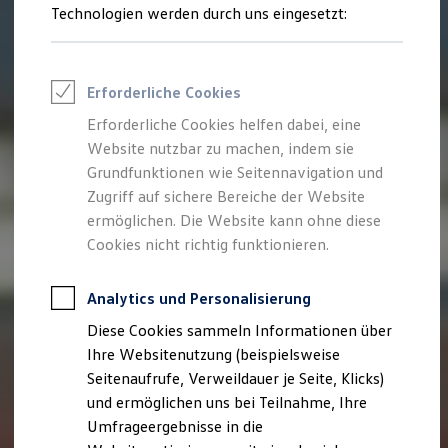
Reifenpakete
Technologien werden durch uns eingesetzt:
Leasing
Leasing-Angebote
Gebrauchtwagen Leasing
Junge Gebrauchtwagen-Leasing
Erforderliche Cookies
Elektroauto Leasing
Kleinwagen-Leasing
Erforderliche Cookies helfen dabei, eine
Leasing ohne Anzahlung
Website nutzbar zu machen, indem sie
Finanzierung
Autokredit mit Schlussrate
Grundfunktionen wie Seitennavigation und
Versicherungen und Garantien
Zugriff auf sichere Bereiche der Website
Kfz-Versicherung
ermöglichen. Die Website kann ohne diese
Restschuldversicherungen
Garantien
Cookies nicht richtig funktionieren.
Wartungsverträge
Geschäftskunden
Professional Class bei Volkswagen
Analytics und Personalisierung
Großkunden
Diese Cookies sammeln Informationen über
Behörden
Direktkunden
Ihre Websitenutzung (beispielsweise
Sonderfahrzeuge
Seitenaufrufe, Verweildauer je Seite, Klicks)
Anpfiff zum Gewinn
und ermöglichen uns bei Teilnahme, Ihre
Elektromobilität
Elektroautos
Umfrageergebnisse in die
ID. Tutorials