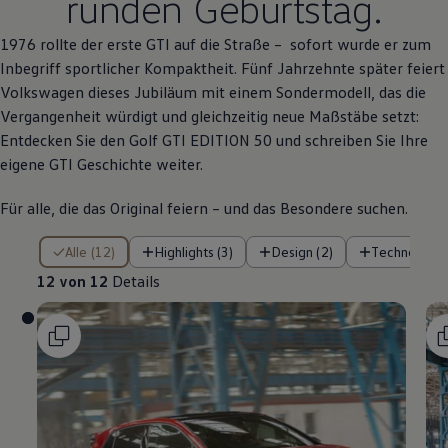
runden Geburtstag.
1976 rollte der erste
GTI
auf die Straße – sofort wurde er zum
Inbegriff sportlicher Kompaktheit. Fünf Jahrzehnte später feiert
Volkswagen
dieses Jubiläum mit einem Sondermodell, das die
Vergangenheit würdigt und gleichzeitig neue Maßstäbe setzt:
Entdecken Sie den
Golf GTI EDITION 50
und schreiben Sie Ihre
eigene
GTI
Geschichte weiter.
Für alle, die das
Original
feiern – und das Besondere suchen.
12 von 12 Details
Alle (12)
Highlights (3)
Design (2)
Technologie 
12 von 12
Details