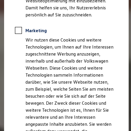
Websiteoptimierung mit einzubeziehen.
Elektrofahrzeugkonzepte
Damit helfen sie uns, Ihr Nutzererlebnis
ID. EVERY1
Reichweite
persönlich auf Sie zuzuschneiden.
Reichweite der ID. Modelle
Reichweite im Winter
Rekuperation
Marketing
Laden
Wir nutzen diese Cookies und weitere
Laden unterwegs
Laden Zuhause
Technologien, um Ihnen auf Ihre Interessen
Ladestationen finden
zugeschnittene Werbung anzuzeigen,
Ladezeitensimulator
innerhalb und außerhalb der Volkswagen
Batterie
Sicherheit
Webseiten. Diese Cookies und weitere
Garantie und Lebensdauer
Technologien sammeln Informationen
Nachhaltigkeit
darüber, wie Sie unsere Webseite nutzen,
Technologie
Kosten und Kauf
zum Beispiel, welche Seiten Sie am meisten
Verbrauchskosten
besuchen oder wie Sie sich auf der Seite
Kaufoptionen
bewegen. Der Zweck dieser Cookies und
E-Auto-Förderung
Software und Konnektivität
weitere Technologien ist es, Ihnen für Sie
Die ID. Software 6
relevantere und an Ihre Interessen
ID. Software Versionen und Updates
angepasste Inhalte anzubieten. Sie werden
Digitale Extras
Schnittstellen zu Ihrem ID.