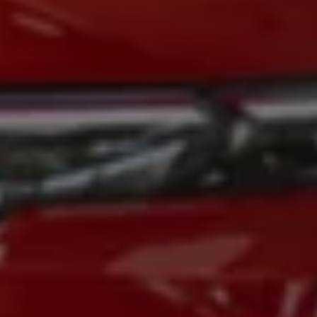
Magazin
Lifestyle
Transport
Familie
Elektromobilität
Volkswagen R
Pannen- und Unfallhilfe
Volkswagen Kundenbetreuung