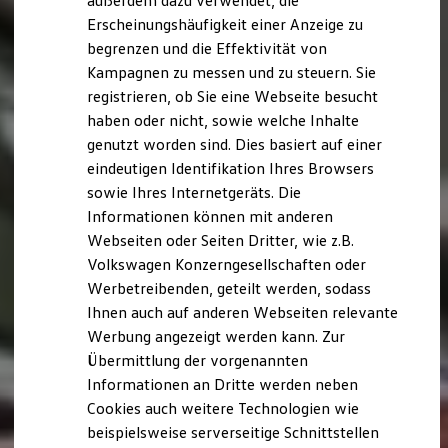
außerdem dazu verwendet, die
Hybridautos
Erscheinungshäufigkeit einer Anzeige zu
Marke und Erlebnis
begrenzen und die Effektivität von
Volkswagen R und R Experience
R-Modelle
Kampagnen zu messen und zu steuern. Sie
R Experience
registrieren, ob Sie eine Webseite besucht
Driving Experience
haben oder nicht, sowie welche Inhalte
Volkswagen entdecken
Werkbesichtigung
genutzt worden sind. Dies basiert auf einer
Factory visit
eindeutigen Identifikation Ihres Browsers
Lifestyle Shop
sowie Ihres Internetgeräts. Die
T-Roc Kollektion
Golf Kollektion
Informationen können mit anderen
ID. Kollektion
Webseiten oder Seiten Dritter, wie z.B.
Volkswagen Kollektion
Volkswagen Konzerngesellschaften oder
R-Kollektion
GTI Kollektion
Werbetreibenden, geteilt werden, sodass
Fußball Drop
Ihnen auch auf anderen Webseiten relevante
we drive football
Werbung angezeigt werden kann. Zur
#wedriveproud
Besitzer und Service
Übermittlung der vorgenannten
myVolkswagen
Informationen an Dritte werden neben
Software Updates
Cookies auch weitere Technologien wie
Service und Ersatzteile
Inspektion und HU/AU
beispielsweise serverseitige Schnittstellen
Reparaturen und Checks