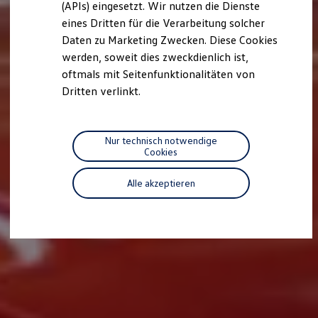
(APIs) eingesetzt. Wir nutzen die Dienste
Motorenöl und Flüssigkeiten
eines Dritten für die Verarbeitung solcher
Räder und Reifen
Pannen- und Unfallhilfe
Daten zu Marketing Zwecken. Diese Cookies
Economy Service
werden, soweit dies zweckdienlich ist,
Volkswagen Teile
oftmals mit Seitenfunktionalitäten von
Zubehör
Modellspezifisches Zubehör
Dritten verlinkt.
Schutz und Pflege
Transport
Entertainment und Elektronik
Individualisieren
Nur technisch notwendige
Wallbox und Ladekabel
Cookies
Digitale Extras
Dienste für Ihr Modell finden
Alle akzeptieren
Volkswagen Apps, Login und Shop
Handy und Fahrzeug verbinden
Updates für Software, Karten und Radio
Über Ihr Auto
Vorgängermodelle
Kundeninformationen
Volkswagen Kundenbetreuung
Warn- und Kontrollleuchten
Assistenzsysteme
Digitale Betriebsanleitung
Live Beratung