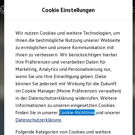
Modelle und Konfigurator
Cookie Einstellungen
Konfigurator
Modelle vergleichen
Konfiguration laden
Zum
Zum
Autosuche
Wir nutzen Cookies und weitere Technologien, um
Hauptinhalt
Footer
Elektroautos
springen
springen
Ihnen die bestmögliche Nutzung unserer Webseite
ENERGY Sondermodelle
Nutzfahrzeuge
zu ermöglichen und unsere Kommunikation mit
SUV und CUV
Ihnen zu verbessern. Wir berücksichtigen hierbei
Familienautos
Ihre Präferenzen und verarbeiten Daten für
Kombis
Kompaktwagen
Marketing, Analytics und Personalisierung nur,
Sportwagen
wenn Sie uns Ihre Einwilligung geben. Diese
Schnell verfügbare Fahrzeuge
Angebote und Produkte
können Sie jederzeit mit Wirkung für die Zukunft
Aktuelle Angebote
im Cookie Manager (Meine Präferenzen verwalten)
E-Auto-Förderung
in der Datenschutzerklärung widerrufen. Weitere
Volkswagen Marktplatz
Informationen zu unseren eingesetzten Cookies
Die ENERGY Sondermodelle
Junge Gebrauchtwagen und Gebrauchtwagen
finden Sie in unserer
Cookie-Richtlinie
und unserer
Volkswagen Zertifizierte Gebrauchtwagen
Datenschutzerklärung
.
Elektromobilität bei Gebrauchtwagen
Zubehör- und Serviceangebote
Folgende Kategorien von Cookies und weitere
Saisonangebote