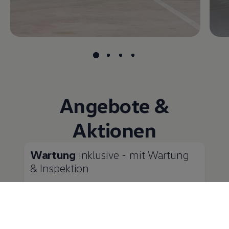
Angebote &
Aktionen
Wartung
inklusive - mit Wartung
& Inspektion
Zahlen Sie Ihre Inspektionen in bequemen
monatlichen Raten
Wie wäre es bei der anstehenden Wartung