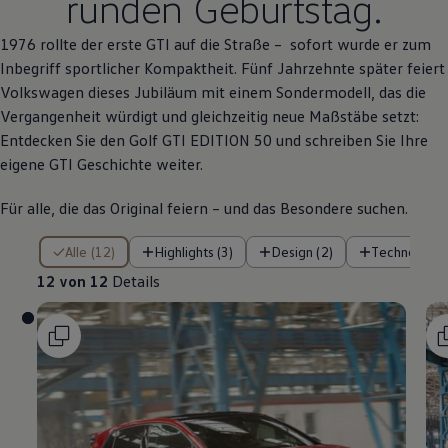
runden Geburtstag.
1976 rollte der erste
GTI
auf die Straße – sofort wurde er zum
Inbegriff sportlicher Kompaktheit. Fünf Jahrzehnte später feiert
Volkswagen
dieses Jubiläum mit einem Sondermodell, das die
Vergangenheit würdigt und gleichzeitig neue Maßstäbe setzt:
Entdecken Sie den
Golf GTI EDITION 50
und schreiben Sie Ihre
eigene
GTI
Geschichte weiter.
Für alle, die das
Original
feiern – und das Besondere suchen.
12 von 12 Details
Alle (12)
Highlights (3)
Design (2)
Technologie 
12 von 12
Details