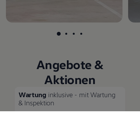
Angebote &
Aktionen
Wartung
inklusive - mit Wartung
& Inspektion
Zahlen Sie Ihre Inspektionen in bequemen
monatlichen Raten
Wie wäre es bei der anstehenden Wartung