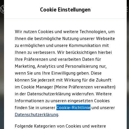
Modelle und Konfigurator
Cookie Einstellungen
Konfigurator
Modelle vergleichen
Konfiguration laden
Zum
Zum
Autosuche
Wir nutzen Cookies und weitere Technologien, um
Hauptinhalt
Footer
Elektroautos
springen
springen
Ihnen die bestmögliche Nutzung unserer Webseite
ENERGY Sondermodelle
Nutzfahrzeuge
zu ermöglichen und unsere Kommunikation mit
SUV und CUV
Ihnen zu verbessern. Wir berücksichtigen hierbei
Familienautos
Ihre Präferenzen und verarbeiten Daten für
Kombis
Kompaktwagen
Marketing, Analytics und Personalisierung nur,
Sportwagen
wenn Sie uns Ihre Einwilligung geben. Diese
Schnell verfügbare Fahrzeuge
Angebote und Produkte
können Sie jederzeit mit Wirkung für die Zukunft
Aktuelle Angebote
im Cookie Manager (Meine Präferenzen verwalten)
E-Auto-Förderung
in der Datenschutzerklärung widerrufen. Weitere
Volkswagen Marktplatz
Informationen zu unseren eingesetzten Cookies
Die ENERGY Sondermodelle
Junge Gebrauchtwagen und Gebrauchtwagen
finden Sie in unserer
Cookie-Richtlinie
und unserer
Volkswagen Zertifizierte Gebrauchtwagen
Datenschutzerklärung
.
Elektromobilität bei Gebrauchtwagen
Zubehör- und Serviceangebote
Folgende Kategorien von Cookies und weitere
Saisonangebote