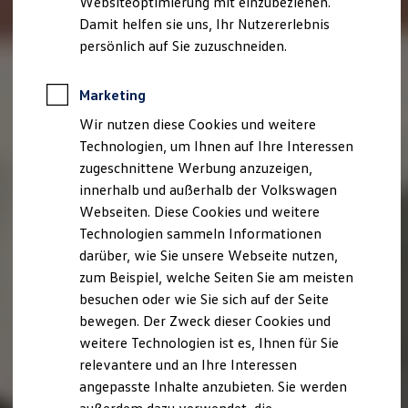
Websiteoptimierung mit einzubeziehen.
Elektrofahrzeugkonzepte
Damit helfen sie uns, Ihr Nutzererlebnis
ID. EVERY1
Reichweite
persönlich auf Sie zuzuschneiden.
Reichweite der ID. Modelle
Reichweite im Winter
Rekuperation
Marketing
Laden
Wir nutzen diese Cookies und weitere
Laden unterwegs
Laden Zuhause
Technologien, um Ihnen auf Ihre Interessen
Ladestationen finden
zugeschnittene Werbung anzuzeigen,
Ladezeitensimulator
innerhalb und außerhalb der Volkswagen
Batterie
Sicherheit
Webseiten. Diese Cookies und weitere
Garantie und Lebensdauer
Technologien sammeln Informationen
Nachhaltigkeit
darüber, wie Sie unsere Webseite nutzen,
Technologie
Kosten und Kauf
zum Beispiel, welche Seiten Sie am meisten
Verbrauchskosten
besuchen oder wie Sie sich auf der Seite
Kaufoptionen
bewegen. Der Zweck dieser Cookies und
E-Auto-Förderung
Software und Konnektivität
weitere Technologien ist es, Ihnen für Sie
Die ID. Software 6
relevantere und an Ihre Interessen
ID. Software Versionen und Updates
angepasste Inhalte anzubieten. Sie werden
Digitale Extras
Schnittstellen zu Ihrem ID.