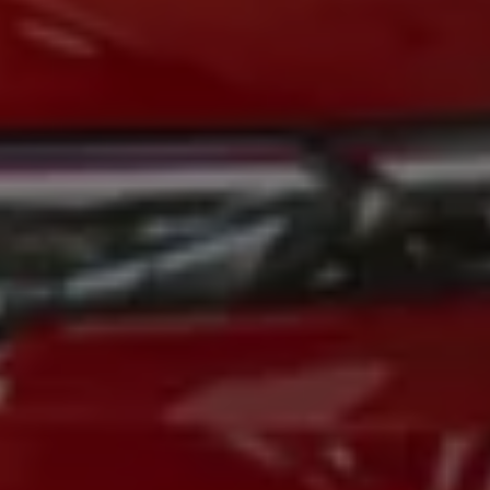
Magazin
Lifestyle
Transport
Familie
Elektromobilität
Volkswagen R
Pannen- und Unfallhilfe
Volkswagen Kundenbetreuung