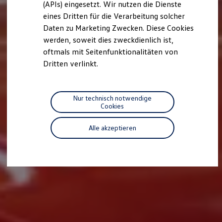
(APIs) eingesetzt. Wir nutzen die Dienste
Motorenöl und Flüssigkeiten
eines Dritten für die Verarbeitung solcher
Räder und Reifen
Pannen- und Unfallhilfe
Daten zu Marketing Zwecken. Diese Cookies
Economy Service
werden, soweit dies zweckdienlich ist,
Volkswagen Teile
oftmals mit Seitenfunktionalitäten von
Zubehör
Modellspezifisches Zubehör
Dritten verlinkt.
Schutz und Pflege
Transport
Entertainment und Elektronik
Individualisieren
Nur technisch notwendige
Wallbox und Ladekabel
Cookies
Digitale Extras
Dienste für Ihr Modell finden
Alle akzeptieren
Volkswagen Apps, Login und Shop
Handy und Fahrzeug verbinden
Updates für Software, Karten und Radio
Über Ihr Auto
Vorgängermodelle
Kundeninformationen
Volkswagen Kundenbetreuung
Warn- und Kontrollleuchten
Assistenzsysteme
Digitale Betriebsanleitung
Live Beratung