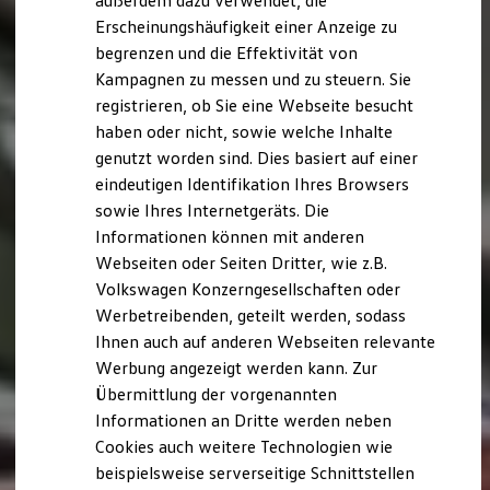
außerdem dazu verwendet, die
Hybridautos
Erscheinungshäufigkeit einer Anzeige zu
Marke und Erlebnis
begrenzen und die Effektivität von
Volkswagen R und R Experience
R-Modelle
Kampagnen zu messen und zu steuern. Sie
R Experience
registrieren, ob Sie eine Webseite besucht
Driving Experience
haben oder nicht, sowie welche Inhalte
Volkswagen entdecken
Werkbesichtigung
genutzt worden sind. Dies basiert auf einer
Factory visit
eindeutigen Identifikation Ihres Browsers
Lifestyle Shop
sowie Ihres Internetgeräts. Die
T-Roc Kollektion
Golf Kollektion
Informationen können mit anderen
ID. Kollektion
Webseiten oder Seiten Dritter, wie z.B.
Volkswagen Kollektion
Volkswagen Konzerngesellschaften oder
R-Kollektion
GTI Kollektion
Werbetreibenden, geteilt werden, sodass
Fußball Drop
Ihnen auch auf anderen Webseiten relevante
we drive football
Werbung angezeigt werden kann. Zur
#wedriveproud
Besitzer und Service
Übermittlung der vorgenannten
myVolkswagen
Informationen an Dritte werden neben
Software Updates
Cookies auch weitere Technologien wie
Service und Ersatzteile
Inspektion und HU/AU
beispielsweise serverseitige Schnittstellen
Reparaturen und Checks