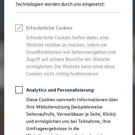
Reifenpakete
Technologien werden durch uns eingesetzt:
Leasing
Leasing-Angebote
Gebrauchtwagen Leasing
Junge Gebrauchtwagen-Leasing
Erforderliche Cookies
Elektroauto Leasing
Kleinwagen-Leasing
Erforderliche Cookies helfen dabei, eine
Leasing ohne Anzahlung
Website nutzbar zu machen, indem sie
Finanzierung
Autokredit mit Schlussrate
Grundfunktionen wie Seitennavigation und
Versicherungen und Garantien
Zugriff auf sichere Bereiche der Website
Kfz-Versicherung
ermöglichen. Die Website kann ohne diese
Restschuldversicherungen
Garantien
Cookies nicht richtig funktionieren.
Wartungsverträge
Geschäftskunden
Professional Class bei Volkswagen
Analytics und Personalisierung
Großkunden
Diese Cookies sammeln Informationen über
Behörden
Direktkunden
Ihre Websitenutzung (beispielsweise
Sonderfahrzeuge
Seitenaufrufe, Verweildauer je Seite, Klicks)
Anpfiff zum Gewinn
und ermöglichen uns bei Teilnahme, Ihre
Elektromobilität
Elektroautos
Umfrageergebnisse in die
ID. Tutorials