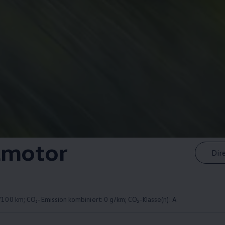
lmotor
Dir
100 km; CO₂-Emission kombiniert: 0 g/km; CO₂-Klasse(n): A.