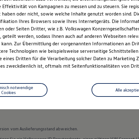
 Effektivität von Kampagnen zu messen und zu steuern. Sie regist
olkswagen
auch nach dem Fahrzeugkauf. Viele nützliche
Funkti
haben oder nicht, sowie welche Inhalte genutzt worden sind. Die
ifikation Ihres Browsers sowie Ihres Internetgeräts. Die Inform
 oder Seiten Dritter, wie z.B. Volkswagen Konzerngesellschafte
n im In-Car Shop,
Volkswagen
Connect
Shop und in der
Volkswa
 geteilt werden, sodass Ihnen auch auf anderen Webseiten rel
 kann. Zur Übermittlung der vorgenannten Informationen an Dr
ere Technologien wie beispielsweise serverseitige Schnittstellen 
e eines Dritten für die Verarbeitung solcher Daten zu Marketing
es zweckdienlich ist, oftmals mit Seitenfunktionalitäten von Drit
Datenschutzerklärungen
Cookie-Richtlinie
Lizenzhinweise Dritter
hnisch notwendige
Alle akzepti
EU Data Act
Produktsicherheitsinformationen
Vertrag Widerruf
Cookies
rsion vom Auslieferungsstand abweichen.
igen Sie ein
Volkswagen
ID Benutzerkonto, einen gültigen VW
Connect
/