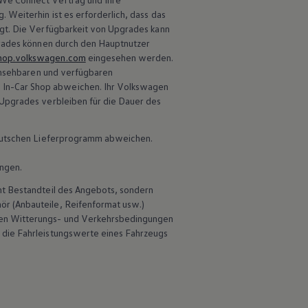
 Weiterhin ist es erforderlich, dass das
gt. Die Verfügbarkeit von Upgrades kann
grades können durch den Hauptnutzer
hop.volkswagen.com
eingesehen werden.
einsehbaren und verfügbaren
In-Car Shop abweichen. Ihr
Volkswagen
 Upgrades verbleiben für die Dauer des
 deutschen Lieferprogramm abweichen.
ungen.
ht Bestandteil des Angebots, sondern
hör
(Anbauteile, Reifenformat usw.)
en Witterungs- und Verkehrsbedingungen
 die Fahrleistungswerte eines Fahrzeugs