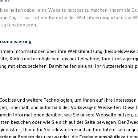
okies
kies helfen dabei, eine Website nutzbar zu machen, indem sie G
und Zugriff auf sichere Bereiche der Website ermöglichen. Die W
tig funktionieren.
rsonalisierung
mmeln Informationen über Ihre Websitenutzung (beispielsweise S
eite, Klicks) und ermöglichen uns bei Teilnahme, Ihre Umfrageerge
g mit einzubeziehen. Damit helfen sie uns, Ihr Nutzererlebnis pe
Cookies und weitere Technologien, um Ihnen auf Ihre Interessen
en, innerhalb und außerhalb der Volkswagen Webseiten. Diese C
meln Informationen darüber, wie Sie unsere Webseite nutzen, zu
sten besuchen oder wie Sie sich auf der Seite bewegen. Der Zwec
ien ist es, Ihnen für Sie relevantere und an Ihre Interessen ange
erden außerdem dazu verwendet, die Erscheinungshäufigkeit eine