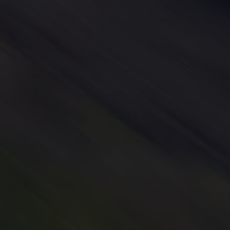
Assistenzsysteme
Digitale Betriebsanleitung
Live Beratung
Magazin
Lifestyle
Transport
Familie
Elektromobilität
Volkswagen R
Pannen- und Unfallhilfe
Volkswagen Kundenbetreuung