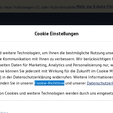
Mehr zur
E‑Auto
-Fö
ür neue
Volkswagen
ID. oder Hybridmodelle.
Cookie Einstellungen
Nachträglich freischaltbare Funktionen
d weitere Technologien, um Ihnen die bestmögliche Nutzung uns
e Kommunikation mit Ihnen zu verbessern. Wir berücksichtigen h
eiten Daten für Marketing, Analytics und Personalisierung nur, w
it einem
Upgrade
?
ese können Sie jederzeit mit Wirkung für die Zukunft im Cookie 
) in der Datenschutzerklärung widerrufen. Weitere Informatione
inden Sie in unserer
Cookie-Richtlinie
und unserer
Datenschutzer
on Cookies und weitere Technologien werden durch uns eingesetz