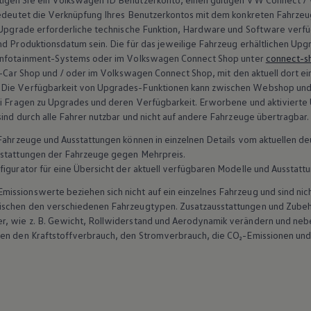
bedeutet die Verknüpfung Ihres Benutzerkontos mit dem konkreten Fahrzeug.
Upgrade
erforderliche technische Funktion, Hardware und Software verfü
nd Produktionsdatum sein. Die für das jeweilige Fahrzeug erhältlichen Up
Infotainment-Systems oder im
Volkswagen
Connect
Shop unter
connect-s
n-Car Shop und / oder im
Volkswagen
Connect
Shop, mit den aktuell dort 
 Die Verfügbarkeit von Upgrades-Funktionen kann zwischen Webshop und 
ei Fragen zu Upgrades und deren Verfügbarkeit. Erworbene und aktivierte
ind durch alle Fahrer nutzbar und nicht auf andere Fahrzeuge übertragbar.
n Fahrzeuge und Ausstattungen können in einzelnen Details vom aktuellen
sstattungen der Fahrzeuge gegen Mehrpreis.
figurator für eine Übersicht der aktuell verfügbaren Modelle und Ausstatt
ssionswerte beziehen sich nicht auf ein einzelnes Fahrzeug und sind nic
wischen den verschiedenen Fahrzeugtypen. Zusatzausstattungen und
Zube
r, wie
z. B.
Gewicht, Rollwiderstand und Aerodynamik verändern und neb
ten den Kraftstoffverbrauch, den Stromverbrauch, die CO₂-Emissionen und