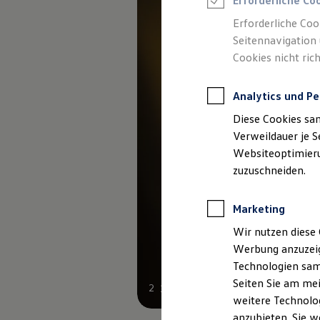
Erforderliche Co
Elektromobilität bei Gebrauchtwagen
Zubehör- und Serviceangebote
Erforderliche Coo
Saisonangebote
Seitennavigation 
Reifenpakete
Leasing
Cookies nicht rich
Leasing-Angebote
Gebrauchtwagen Leasing
Junge Gebrauchtwagen-Leasing
Analytics und Pe
Elektroauto Leasing
Diese Cookies sa
Kleinwagen-Leasing
Leasing ohne Anzahlung
Verweildauer je S
Finanzierung
Websiteoptimierun
Autokredit mit Schlussrate
zuzuschneiden.
Versicherungen und Garantien
Kfz-Versicherung
Restschuldversicherungen
Marketing
Garantien
Wartungsverträge
Wir nutzen diese 
Geschäftskunden
Professional Class bei Volkswagen
Werbung anzuzeig
Großkunden
Technologien sam
Behörden
Seiten Sie am mei
Direktkunden
2
1
Sonderfahrzeuge
weitere Technolog
Anpfiff zum Gewinn
anzubieten. Sie w