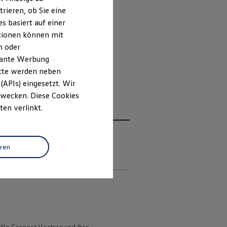
rieren, ob Sie eine
3
onen
lassen sich als
Upgrade
s basiert auf einer
ationen können mit
n oder
gen
App eingesehen werden.
evante Werbung
itte werden neben
(APIs) eingesetzt. Wir
 Zwecken. Diese Cookies
ten verlinkt.
eren
en
 We
Connect
Vertrag und Ihre