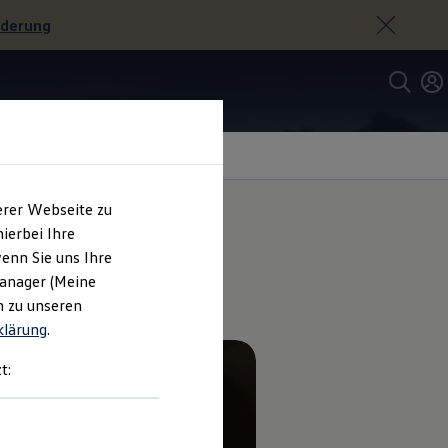
rderung
erer Webseite zu
ierbei Ihre
enn Sie uns Ihre
Manager (Meine
n zu unseren
klärung
.
t: