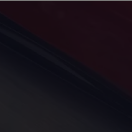
Service und Ersatzteile
Inspektion und HU/AU
Reparaturen und Checks
Motorenöl und Flüssigkeiten
Räder und Reifen
Pannen- und Unfallhilfe
Economy Service
Volkswagen Teile
Zubehör
Modellspezifisches Zubehör
Schutz und Pflege
Transport
Entertainment und Elektronik
Individualisieren
Wallbox und Ladekabel
Digitale Extras
Dienste für Ihr Modell finden
Volkswagen Apps, Login und Shop
Handy und Fahrzeug verbinden
Updates für Software, Karten und Radio
Über Ihr Auto
Vorgängermodelle
Kundeninformationen
Volkswagen Kundenbetreuung
Warn- und Kontrollleuchten