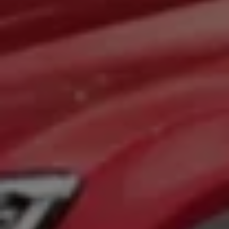
Magazin
Lifestyle
Transport
Familie
Elektromobilität
Volkswagen R
Pannen- und Unfallhilfe
Volkswagen Kundenbetreuung