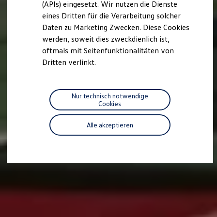
(APIs) eingesetzt. Wir nutzen die Dienste
Motorenöl und Flüssigkeiten
eines Dritten für die Verarbeitung solcher
Räder und Reifen
Pannen- und Unfallhilfe
Daten zu Marketing Zwecken. Diese Cookies
Economy Service
werden, soweit dies zweckdienlich ist,
Volkswagen Teile
oftmals mit Seitenfunktionalitäten von
Zubehör
Modellspezifisches Zubehör
Dritten verlinkt.
Schutz und Pflege
Transport
Entertainment und Elektronik
Individualisieren
Nur technisch notwendige
Wallbox und Ladekabel
Cookies
Digitale Extras
Dienste für Ihr Modell finden
Alle akzeptieren
Volkswagen Apps, Login und Shop
Handy und Fahrzeug verbinden
Updates für Software, Karten und Radio
Über Ihr Auto
Vorgängermodelle
Kundeninformationen
Volkswagen Kundenbetreuung
Warn- und Kontrollleuchten
Assistenzsysteme
Digitale Betriebsanleitung
Live Beratung