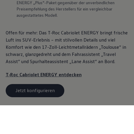
ENERGY
„Plus“-Paket gegenüber der unverbindlichen
Preisempfehlung des Herstellers für ein vergleichbar
ausgestattetes Modell.
Offen für mehr: Das
T‑Roc
Cabriolet
ENERGY
bringt frische
Luft ins SUV-Erlebnis – mit stilvollen Details und viel
Komfort wie den 17-Zoll-Leichtmetallrädern „Toulouse“ in
schwarz, glanzgedreht und dem Fahrassistent „Travel
Assist“ und Spurhalteassistent „Lane Assist“ an Bord.
T‑Roc
Cabriolet
ENERGY
entdecken
Jetzt konfigurieren
Wartung
inklusive - mit Wartung
& Inspektion