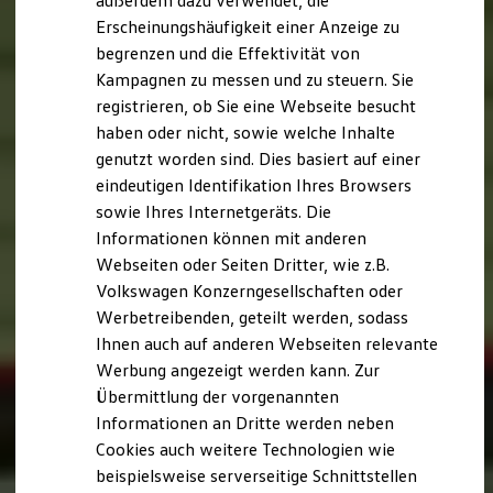
außerdem dazu verwendet, die
Hybridautos
Erscheinungshäufigkeit einer Anzeige zu
Marke und Erlebnis
begrenzen und die Effektivität von
Volkswagen R und R Experience
R-Modelle
Kampagnen zu messen und zu steuern. Sie
R Experience
registrieren, ob Sie eine Webseite besucht
Driving Experience
haben oder nicht, sowie welche Inhalte
Volkswagen entdecken
Werkbesichtigung
genutzt worden sind. Dies basiert auf einer
Factory visit
eindeutigen Identifikation Ihres Browsers
Lifestyle Shop
sowie Ihres Internetgeräts. Die
T-Roc Kollektion
Golf Kollektion
Informationen können mit anderen
ID. Kollektion
Webseiten oder Seiten Dritter, wie z.B.
Volkswagen Kollektion
Volkswagen Konzerngesellschaften oder
R-Kollektion
GTI Kollektion
Werbetreibenden, geteilt werden, sodass
Fußball Drop
Ihnen auch auf anderen Webseiten relevante
we drive football
Werbung angezeigt werden kann. Zur
#wedriveproud
Besitzer und Service
Übermittlung der vorgenannten
myVolkswagen
Informationen an Dritte werden neben
Software Updates
Cookies auch weitere Technologien wie
Service und Ersatzteile
Inspektion und HU/AU
beispielsweise serverseitige Schnittstellen
Reparaturen und Checks