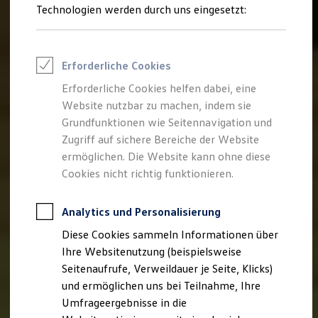
Reifenpakete
Technologien werden durch uns eingesetzt:
Leasing
Leasing-Angebote
Gebrauchtwagen Leasing
Junge Gebrauchtwagen-Leasing
Erforderliche Cookies
Elektroauto Leasing
Kleinwagen-Leasing
Erforderliche Cookies helfen dabei, eine
Leasing ohne Anzahlung
Website nutzbar zu machen, indem sie
Finanzierung
Autokredit mit Schlussrate
Grundfunktionen wie Seitennavigation und
Versicherungen und Garantien
Zugriff auf sichere Bereiche der Website
Kfz-Versicherung
ermöglichen. Die Website kann ohne diese
Restschuldversicherungen
Garantien
Cookies nicht richtig funktionieren.
Wartungsverträge
Geschäftskunden
Professional Class bei Volkswagen
Analytics und Personalisierung
Großkunden
Diese Cookies sammeln Informationen über
Behörden
Direktkunden
Ihre Websitenutzung (beispielsweise
Sonderfahrzeuge
Seitenaufrufe, Verweildauer je Seite, Klicks)
Anpfiff zum Gewinn
und ermöglichen uns bei Teilnahme, Ihre
Elektromobilität
Elektroautos
Umfrageergebnisse in die
ID. Tutorials