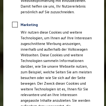
Websiteoptimierung mit einzubeziehen.
Elektrofahrzeugkonzepte
Damit helfen sie uns, Ihr Nutzererlebnis
ID. EVERY1
Reichweite
persönlich auf Sie zuzuschneiden.
Reichweite der ID. Modelle
Reichweite im Winter
Rekuperation
Marketing
Laden
Wir nutzen diese Cookies und weitere
Laden unterwegs
Laden Zuhause
Technologien, um Ihnen auf Ihre Interessen
Ladestationen finden
zugeschnittene Werbung anzuzeigen,
Ladezeitensimulator
innerhalb und außerhalb der Volkswagen
Batterie
Sicherheit
Webseiten. Diese Cookies und weitere
Garantie und Lebensdauer
Technologien sammeln Informationen
Nachhaltigkeit
darüber, wie Sie unsere Webseite nutzen,
Technologie
Kosten und Kauf
zum Beispiel, welche Seiten Sie am meisten
Verbrauchskosten
besuchen oder wie Sie sich auf der Seite
Kaufoptionen
bewegen. Der Zweck dieser Cookies und
E-Auto-Förderung
Software und Konnektivität
weitere Technologien ist es, Ihnen für Sie
Die ID. Software 6
relevantere und an Ihre Interessen
ID. Software Versionen und Updates
angepasste Inhalte anzubieten. Sie werden
Digitale Extras
Schnittstellen zu Ihrem ID.