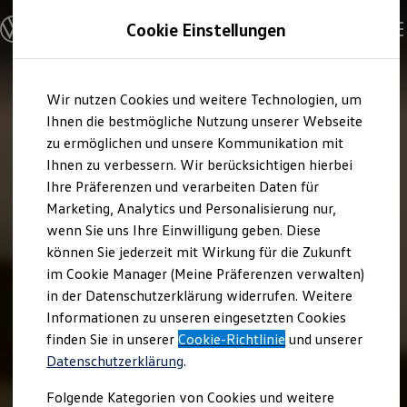
Modelle und Konfigurator
Cookie Einstellungen
Konfigurator
Modelle vergleichen
Konfiguration laden
Zum
Zum
Autosuche
Wir nutzen Cookies und weitere Technologien, um
Hauptinhalt
Footer
Elektroautos
springen
springen
Ihnen die bestmögliche Nutzung unserer Webseite
ENERGY Sondermodelle
Nutzfahrzeuge
zu ermöglichen und unsere Kommunikation mit
SUV und CUV
Ihnen zu verbessern. Wir berücksichtigen hierbei
Familienautos
Ihre Präferenzen und verarbeiten Daten für
Kombis
Kompaktwagen
Marketing, Analytics und Personalisierung nur,
Sportwagen
wenn Sie uns Ihre Einwilligung geben. Diese
Schnell verfügbare Fahrzeuge
Angebote und Produkte
können Sie jederzeit mit Wirkung für die Zukunft
Aktuelle Angebote
im Cookie Manager (Meine Präferenzen verwalten)
E-Auto-Förderung
in der Datenschutzerklärung widerrufen. Weitere
Volkswagen Marktplatz
Informationen zu unseren eingesetzten Cookies
Die ENERGY Sondermodelle
Junge Gebrauchtwagen und Gebrauchtwagen
finden Sie in unserer
Cookie-Richtlinie
und unserer
Volkswagen Zertifizierte Gebrauchtwagen
Datenschutzerklärung
.
Elektromobilität bei Gebrauchtwagen
Zubehör- und Serviceangebote
Folgende Kategorien von Cookies und weitere
Saisonangebote