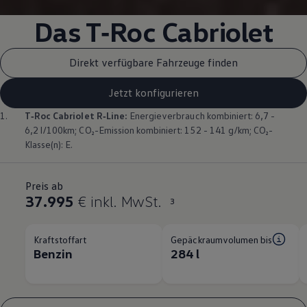
Das
T‑Roc
Cabriolet
Direkt verfügbare Fahrzeuge finden
Jetzt konfigurieren
1.
T‑Roc
Cabriolet
R‑Line
:
Energieverbrauch kombiniert: 6,7 -
6,2 l/100km; CO₂-Emission kombiniert: 152 - 141 g/km; CO₂-
Klasse(n): E.
Preis ab
37.995
€ inkl. MwSt.
3
Kraftstoffart
Gepäckraumvolumen bis
Benzin
284 l