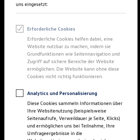
Reifenpakete
uns eingesetzt:
Leasing
Leasing-Angebote
Gebrauchtwagen Leasing
Junge Gebrauchtwagen-Leasing
Erforderliche Cookies
Elektroauto Leasing
Kleinwagen-Leasing
Erforderliche Cookies helfen dabei, eine
Leasing ohne Anzahlung
Website nutzbar zu machen, indem sie
Finanzierung
Autokredit mit Schlussrate
Grundfunktionen wie Seitennavigation und
Versicherungen und Garantien
Zugriff auf sichere Bereiche der Website
Kfz-Versicherung
ermöglichen. Die Website kann ohne diese
Restschuldversicherungen
Garantien
Cookies nicht richtig funktionieren.
Wartungsverträge
Geschäftskunden
Professional Class bei Volkswagen
Analytics und Personalisierung
Großkunden
Diese Cookies sammeln Informationen über
Behörden
Direktkunden
Ihre Websitenutzung (beispielsweise
Sonderfahrzeuge
Seitenaufrufe, Verweildauer je Seite, Klicks)
Anpfiff zum Gewinn
und ermöglichen uns bei Teilnahme, Ihre
Elektromobilität
Elektroautos
Umfrageergebnisse in die
ID. Tutorials