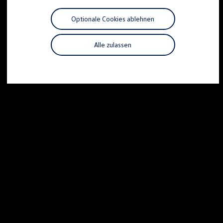
Motorenöl und Flüssigkeiten
Räder und Reifen
Optionale Cookies ablehnen
Pannen- und Unfallhilfe
Economy Service
Volkswagen Teile
Alle zulassen
Zubehör
Modellspezifisches Zubehör
Schutz und Pflege
Transport
Entertainment und Elektronik
Individualisieren
Wallbox und Ladekabel
Digitale Extras
Dienste für Ihr Modell finden
Volkswagen Apps, Login und Shop
Handy und Fahrzeug verbinden
Updates für Software, Karten und Radio
Über Ihr Auto
Vorgängermodelle
Kundeninformationen
Volkswagen Kundenbetreuung
Warn- und Kontrollleuchten
Assistenzsysteme
Digitale Betriebsanleitung
Live Beratung