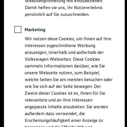
Websiteoptimierung mit einzubeziehen.
Elektrofahrzeugkonzepte
Damit helfen sie uns, Ihr Nutzererlebnis
ID. EVERY1
Reichweite
persönlich auf Sie zuzuschneiden.
Reichweite der ID. Modelle
Reichweite im Winter
Rekuperation
Marketing
Laden
Wir nutzen diese Cookies, um Ihnen auf Ihre
Laden unterwegs
Laden Zuhause
Interessen zugeschnittene Werbung
Ladestationen finden
anzuzeigen, innerhalb und außerhalb der
Ladezeitensimulator
Volkswagen Webseiten. Diese Cookies
Batterie
Sicherheit
sammeln Informationen darüber, wie Sie
Garantie und Lebensdauer
unsere Webseite nutzen, zum Beispiel,
Nachhaltigkeit
welche Seiten Sie am meisten besuchen oder
Technologie
Kosten und Kauf
wie Sie sich auf der Seite bewegen. Der
Verbrauchskosten
Zweck dieser Cookies ist es, Ihnen für Sie
Kaufoptionen
relevantere und an Ihre Interessen
E-Auto-Förderung
Software und Konnektivität
angepasste Inhalte anzubieten. Sie werden
Die ID. Software 6
außerdem dazu verwendet, die
ID. Software Versionen und Updates
Erscheinungshäufigkeit einer Anzeige zu
Digitale Extras
Schnittstellen zu Ihrem ID.