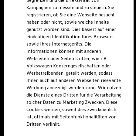
begrenzen und die Effektivität von
Hybridautos
Kampagnen zu messen und zu steuern. Sie
Marke und Erlebnis
registrieren, ob Sie eine Webseite besucht
Volkswagen R und R Experience
R-Modelle
haben oder nicht, sowie welche Inhalte
R Experience
genutzt worden sind. Dies basiert auf einer
Driving Experience
eindeutigen Identifikation Ihres Browsers
Volkswagen entdecken
Werkbesichtigung
sowie Ihres Internetgeräts. Die
Factory visit
Informationen können mit anderen
Lifestyle Shop
Webseiten oder Seiten Dritter, wie z.B.
T-Roc Kollektion
Golf Kollektion
Volkswagen Konzerngesellschaften oder
ID. Kollektion
Werbetreibenden, geteilt werden, sodass
Volkswagen Kollektion
Ihnen auch auf anderen Webseiten relevante
R-Kollektion
GTI Kollektion
Werbung angezeigt werden kann. Wir nutzen
Fußball Drop
die Dienste eines Dritten für die Verarbeitung
we drive football
solcher Daten zu Marketing Zwecken. Diese
#wedriveproud
Besitzer und Service
Cookies werden, soweit dies zweckdienlich
myVolkswagen
ist, oftmals mit Seitenfunktionalitäten von
Software Updates
Dritten verlinkt.
Service und Ersatzteile
Inspektion und HU/AU
Reparaturen und Checks