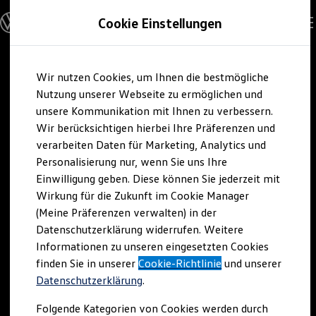
Modelle und Konfigurator
Cookie Einstellungen
Konfigurator
Modelle vergleichen
Konfiguration laden
Zum
Zum
Autosuche
Wir nutzen Cookies, um Ihnen die bestmögliche
Hauptinhalt
Footer
Elektroautos
springen
springen
Nutzung unserer Webseite zu ermöglichen und
ENERGY Sondermodelle
Nutzfahrzeuge
unsere Kommunikation mit Ihnen zu verbessern.
SUV und CUV
Wir berücksichtigen hierbei Ihre Präferenzen und
Familienautos
verarbeiten Daten für Marketing, Analytics und
Kombis
Kompaktwagen
Personalisierung nur, wenn Sie uns Ihre
Sportwagen
Einwilligung geben. Diese können Sie jederzeit mit
Schnell verfügbare Fahrzeuge
Angebote und Produkte
Wirkung für die Zukunft im Cookie Manager
Aktuelle Angebote
(Meine Präferenzen verwalten) in der
E-Auto-Förderung
Datenschutzerklärung widerrufen. Weitere
Volkswagen Marktplatz
Informationen zu unseren eingesetzten Cookies
Die ENERGY Sondermodelle
Junge Gebrauchtwagen und Gebrauchtwagen
finden Sie in unserer
Cookie-Richtlinie
und unserer
Volkswagen Zertifizierte Gebrauchtwagen
Datenschutzerklärung
.
Elektromobilität bei Gebrauchtwagen
Zubehör- und Serviceangebote
Folgende Kategorien von Cookies werden durch
Saisonangebote