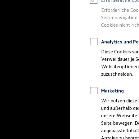
Erforderliche Co
Reifenpakete
Leasing
Erforderliche Coo
Leasing-Angebote
Seitennavigation 
Gebrauchtwagen Leasing
Cookies nicht rich
Junge Gebrauchtwagen-Leasing
Elektroauto Leasing
Kleinwagen-Leasing
Analytics und Pe
Leasing ohne Anzahlung
Finanzierung
Diese Cookies sa
Autokredit mit Schlussrate
Versicherungen und Garantien
Verweildauer je S
Kfz-Versicherung
Websiteoptimierun
Restschuldversicherungen
zuzuschneiden.
Garantien
Wartungsverträge
Geschäftskunden
Marketing
Professional Class bei Volkswagen
Großkunden
Wir nutzen diese 
Behörden
und außerhalb de
Direktkunden
Sonderfahrzeuge
unsere Webseite n
Anpfiff zum Gewinn
Seite bewegen. De
Elektromobilität
angepasste Inhalt
Elektroautos
ID. Tutorials
Anzeige zu begren