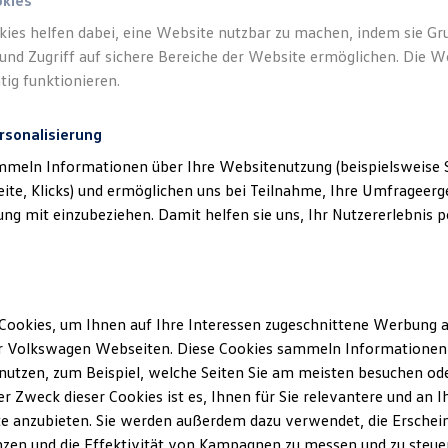
okies
kies helfen dabei, eine Website nutzbar zu machen, indem sie G
und Zugriff auf sichere Bereiche der Website ermöglichen. Die W
tig funktionieren.
rsonalisierung
mmeln Informationen über Ihre Websitenutzung (beispielsweise S
eite, Klicks) und ermöglichen uns bei Teilnahme, Ihre Umfrageerge
g mit einzubeziehen. Damit helfen sie uns, Ihr Nutzererlebnis pe
Cookies, um Ihnen auf Ihre Interessen zugeschnittene Werbung a
r Volkswagen Webseiten. Diese Cookies sammeln Informationen 
utzen, zum Beispiel, welche Seiten Sie am meisten besuchen oder
r Zweck dieser Cookies ist es, Ihnen für Sie relevantere und an I
e anzubieten. Sie werden außerdem dazu verwendet, die Erschein
zen und die Effektivität von Kampagnen zu messen und zu steuern