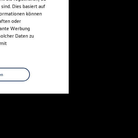
ind. Dies basiert auf
Informationen können
aften oder
evante Werbung
solcher Daten zu
 mit
en