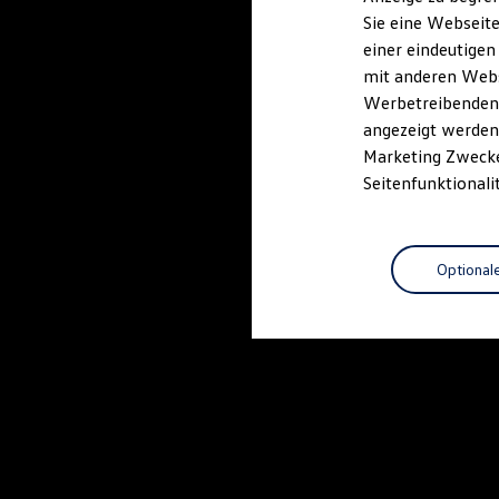
Elektrofahrzeugkonzepte
Sie eine Webseite
ID. EVERY1
einer eindeutigen
Reichweite
Reichweite der ID. Modelle
mit anderen Webse
Reichweite im Winter
Werbetreibenden,
Rekuperation
angezeigt werden 
Laden
Laden unterwegs
Marketing Zwecken
Laden Zuhause
Seitenfunktionali
Ladestationen finden
Ladezeitensimulator
Batterie
Sicherheit
Optional
Garantie und Lebensdauer
Nachhaltigkeit
Technologie
Kosten und Kauf
Verbrauchskosten
Kaufoptionen
E-Auto-Förderung
Software und Konnektivität
Die ID. Software 6
ID. Software Versionen und Updates
Digitale Extras
Schnittstellen zu Ihrem ID.