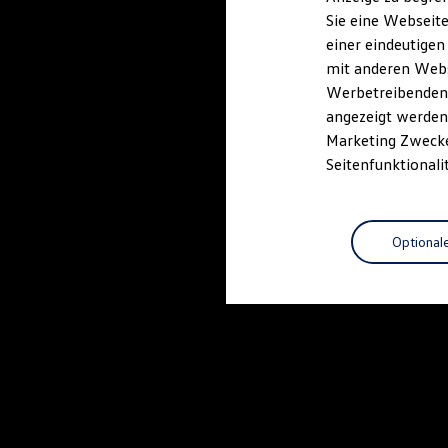
Elektrofahrzeugkonzepte
Sie eine Webseite
ID. EVERY1
einer eindeutigen
Reichweite
Reichweite der ID. Modelle
mit anderen Webse
Reichweite im Winter
Werbetreibenden,
Rekuperation
angezeigt werden 
Laden
Laden unterwegs
Marketing Zwecken
Laden Zuhause
Seitenfunktionali
Ladestationen finden
Ladezeitensimulator
Batterie
Sicherheit
Optional
Garantie und Lebensdauer
Nachhaltigkeit
Technologie
Kosten und Kauf
Verbrauchskosten
Kaufoptionen
E-Auto-Förderung
Software und Konnektivität
Die ID. Software 6
ID. Software Versionen und Updates
Digitale Extras
Schnittstellen zu Ihrem ID.