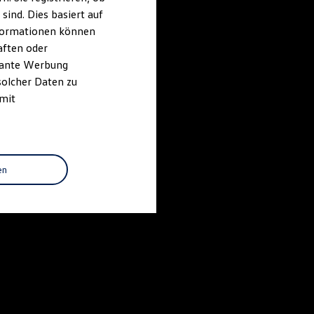
ind. Dies basiert auf
Informationen können
aften oder
evante Werbung
solcher Daten zu
 mit
en