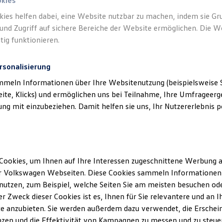
okies
kies helfen dabei, eine Website nutzbar zu machen, indem sie G
und Zugriff auf sichere Bereiche der Website ermöglichen. Die W
tig funktionieren.
rsonalisierung
mmeln Informationen über Ihre Websitenutzung (beispielsweise S
eite, Klicks) und ermöglichen uns bei Teilnahme, Ihre Umfrageerge
g mit einzubeziehen. Damit helfen sie uns, Ihr Nutzererlebnis pe
Cookies, um Ihnen auf Ihre Interessen zugeschnittene Werbung a
r Volkswagen Webseiten. Diese Cookies sammeln Informationen 
utzen, zum Beispiel, welche Seiten Sie am meisten besuchen oder
r Zweck dieser Cookies ist es, Ihnen für Sie relevantere und an I
e anzubieten. Sie werden außerdem dazu verwendet, die Erschein
zen und die Effektivität von Kampagnen zu messen und zu steuern