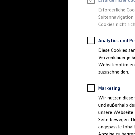
Erforderliche Co
Reifenpakete
Leasing
Erforderliche Coo
Leasing-Angebote
Seitennavigation 
Gebrauchtwagen Leasing
Cookies nicht rich
Junge Gebrauchtwagen-Leasing
Elektroauto Leasing
Kleinwagen-Leasing
Analytics und Pe
Leasing ohne Anzahlung
Finanzierung
Diese Cookies sa
Autokredit mit Schlussrate
Versicherungen und Garantien
Verweildauer je S
Kfz-Versicherung
Websiteoptimierun
Restschuldversicherungen
zuzuschneiden.
Garantien
Wartungsverträge
Geschäftskunden
Marketing
Professional Class bei Volkswagen
Großkunden
Wir nutzen diese 
Behörden
und außerhalb de
Direktkunden
Sonderfahrzeuge
unsere Webseite n
Anpfiff zum Gewinn
Seite bewegen. De
Elektromobilität
angepasste Inhalt
Elektroautos
ID. Tutorials
Anzeige zu begren