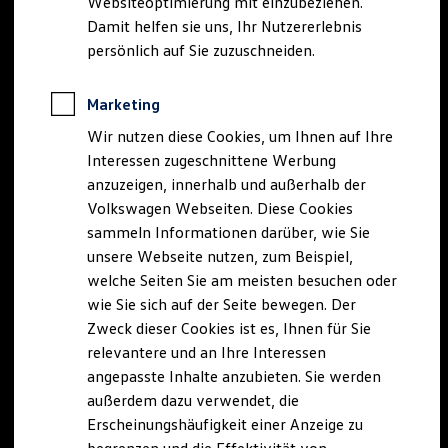
Websiteoptimierung mit einzubeziehen.
Elektrofahrzeugkonzepte
Damit helfen sie uns, Ihr Nutzererlebnis
ID. EVERY1
Reichweite
persönlich auf Sie zuzuschneiden.
Reichweite der ID. Modelle
Reichweite im Winter
Rekuperation
Marketing
Laden
Wir nutzen diese Cookies, um Ihnen auf Ihre
Laden unterwegs
Laden Zuhause
Interessen zugeschnittene Werbung
Ladestationen finden
anzuzeigen, innerhalb und außerhalb der
Ladezeitensimulator
Volkswagen Webseiten. Diese Cookies
Batterie
Sicherheit
sammeln Informationen darüber, wie Sie
Garantie und Lebensdauer
unsere Webseite nutzen, zum Beispiel,
Nachhaltigkeit
welche Seiten Sie am meisten besuchen oder
Technologie
Kosten und Kauf
wie Sie sich auf der Seite bewegen. Der
Verbrauchskosten
Zweck dieser Cookies ist es, Ihnen für Sie
Kaufoptionen
relevantere und an Ihre Interessen
E-Auto-Förderung
Software und Konnektivität
angepasste Inhalte anzubieten. Sie werden
Die ID. Software 6
außerdem dazu verwendet, die
ID. Software Versionen und Updates
Erscheinungshäufigkeit einer Anzeige zu
Digitale Extras
Schnittstellen zu Ihrem ID.