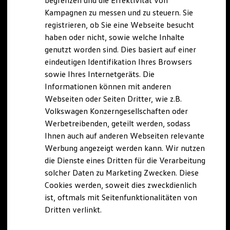
begrenzen und die Effektivität von
Hybridautos
Kampagnen zu messen und zu steuern. Sie
Marke und Erlebnis
registrieren, ob Sie eine Webseite besucht
Volkswagen R und R Experience
R-Modelle
haben oder nicht, sowie welche Inhalte
R Experience
genutzt worden sind. Dies basiert auf einer
Driving Experience
eindeutigen Identifikation Ihres Browsers
Volkswagen entdecken
Werkbesichtigung
sowie Ihres Internetgeräts. Die
Factory visit
Informationen können mit anderen
Lifestyle Shop
Webseiten oder Seiten Dritter, wie z.B.
T-Roc Kollektion
Golf Kollektion
Volkswagen Konzerngesellschaften oder
ID. Kollektion
Werbetreibenden, geteilt werden, sodass
Volkswagen Kollektion
Ihnen auch auf anderen Webseiten relevante
R-Kollektion
GTI Kollektion
Werbung angezeigt werden kann. Wir nutzen
Fußball Drop
die Dienste eines Dritten für die Verarbeitung
we drive football
solcher Daten zu Marketing Zwecken. Diese
#wedriveproud
Besitzer und Service
Cookies werden, soweit dies zweckdienlich
myVolkswagen
ist, oftmals mit Seitenfunktionalitäten von
Software Updates
Dritten verlinkt.
Service und Ersatzteile
Inspektion und HU/AU
Reparaturen und Checks