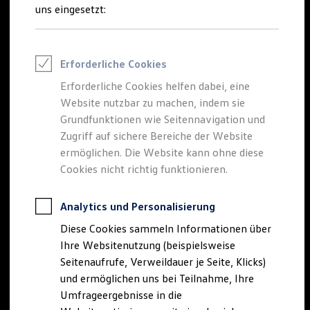
Reifenpakete
uns eingesetzt:
Leasing
Leasing-Angebote
Gebrauchtwagen Leasing
Junge Gebrauchtwagen-Leasing
Erforderliche Cookies
Elektroauto Leasing
Kleinwagen-Leasing
Erforderliche Cookies helfen dabei, eine
Leasing ohne Anzahlung
Website nutzbar zu machen, indem sie
Finanzierung
Autokredit mit Schlussrate
Grundfunktionen wie Seitennavigation und
Versicherungen und Garantien
Zugriff auf sichere Bereiche der Website
Kfz-Versicherung
ermöglichen. Die Website kann ohne diese
Restschuldversicherungen
Garantien
Cookies nicht richtig funktionieren.
Wartungsverträge
Geschäftskunden
Professional Class bei Volkswagen
Analytics und Personalisierung
Großkunden
Diese Cookies sammeln Informationen über
Behörden
Direktkunden
Ihre Websitenutzung (beispielsweise
Sonderfahrzeuge
Seitenaufrufe, Verweildauer je Seite, Klicks)
Anpfiff zum Gewinn
und ermöglichen uns bei Teilnahme, Ihre
Elektromobilität
Elektroautos
Umfrageergebnisse in die
ID. Tutorials