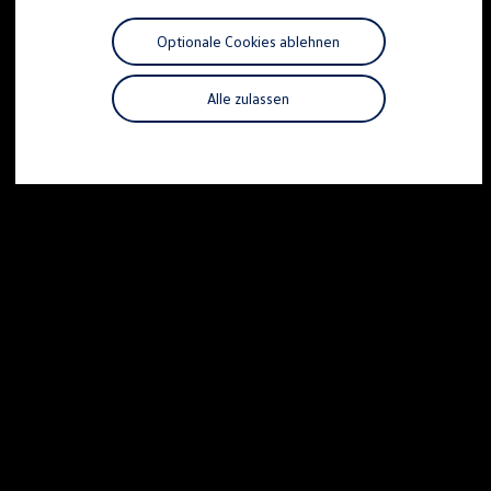
Motorenöl und Flüssigkeiten
Räder und Reifen
Optionale Cookies ablehnen
Pannen- und Unfallhilfe
Economy Service
Volkswagen Teile
Alle zulassen
Zubehör
Modellspezifisches Zubehör
Schutz und Pflege
Transport
Entertainment und Elektronik
Individualisieren
Wallbox und Ladekabel
Digitale Extras
Dienste für Ihr Modell finden
Volkswagen Apps, Login und Shop
Handy und Fahrzeug verbinden
Updates für Software, Karten und Radio
Über Ihr Auto
Vorgängermodelle
Kundeninformationen
Volkswagen Kundenbetreuung
Warn- und Kontrollleuchten
Assistenzsysteme
Digitale Betriebsanleitung
Live Beratung