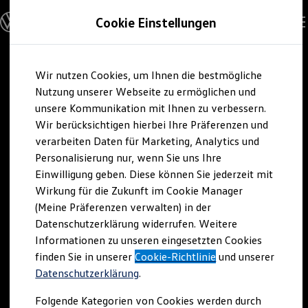
Modelle und Konfigurator
Cookie Einstellungen
Konfigurator
Modelle vergleichen
Konfiguration laden
Zum
Zum
Autosuche
Wir nutzen Cookies, um Ihnen die bestmögliche
Hauptinhalt
Footer
Elektroautos
springen
springen
Nutzung unserer Webseite zu ermöglichen und
ENERGY Sondermodelle
Nutzfahrzeuge
unsere Kommunikation mit Ihnen zu verbessern.
SUV und CUV
Wir berücksichtigen hierbei Ihre Präferenzen und
Familienautos
verarbeiten Daten für Marketing, Analytics und
Kombis
Kompaktwagen
Personalisierung nur, wenn Sie uns Ihre
Sportwagen
Einwilligung geben. Diese können Sie jederzeit mit
Schnell verfügbare Fahrzeuge
Angebote und Produkte
Wirkung für die Zukunft im Cookie Manager
Aktuelle Angebote
(Meine Präferenzen verwalten) in der
E-Auto-Förderung
Datenschutzerklärung widerrufen. Weitere
Volkswagen Marktplatz
Informationen zu unseren eingesetzten Cookies
Die ENERGY Sondermodelle
Junge Gebrauchtwagen und Gebrauchtwagen
finden Sie in unserer
Cookie-Richtlinie
und unserer
Volkswagen Zertifizierte Gebrauchtwagen
Datenschutzerklärung
.
Elektromobilität bei Gebrauchtwagen
Zubehör- und Serviceangebote
Folgende Kategorien von Cookies werden durch
Saisonangebote