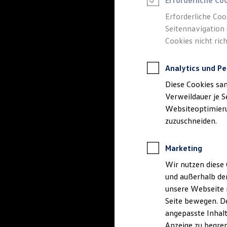
Erforderliche Co
Reifenpakete
Leasing
Erforderliche Coo
Leasing-Angebote
Seitennavigation 
Gebrauchtwagen Leasing
Cookies nicht rich
Junge Gebrauchtwagen-Leasing
Elektroauto Leasing
Kleinwagen-Leasing
Analytics und Pe
Leasing ohne Anzahlung
Finanzierung
Diese Cookies sa
Autokredit mit Schlussrate
Versicherungen und Garantien
Verweildauer je S
Kfz-Versicherung
Websiteoptimierun
Restschuldversicherungen
zuzuschneiden.
Garantien
Wartungsverträge
Geschäftskunden
Marketing
Professional Class bei Volkswagen
Großkunden
Wir nutzen diese 
Behörden
und außerhalb de
Direktkunden
Sonderfahrzeuge
unsere Webseite n
Anpfiff zum Gewinn
Seite bewegen. De
Elektromobilität
angepasste Inhalt
Elektroautos
ID. Tutorials
Anzeige zu begren