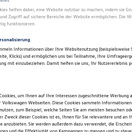
okies
kies helfen dabei, eine Website nutzbar zu machen, indem sie G
und Zugriff auf sichere Bereiche der Website ermöglichen. Die W
tig funktionieren.
rsonalisierung
mmeln Informationen über Ihre Websitenutzung (beispielsweise S
eite, Klicks) und ermöglichen uns bei Teilnahme, Ihre Umfrageerge
g mit einzubeziehen. Damit helfen sie uns, Ihr Nutzererlebnis pe
Cookies, um Ihnen auf Ihre Interessen zugeschnittene Werbung a
r Volkswagen Webseiten. Diese Cookies sammeln Informationen 
utzen, zum Beispiel, welche Seiten Sie am meisten besuchen oder
r Zweck dieser Cookies ist es, Ihnen für Sie relevantere und an I
e anzubieten. Sie werden außerdem dazu verwendet, die Erschein
zen und die Effektivität von Kampagnen zu messen und zu steuern