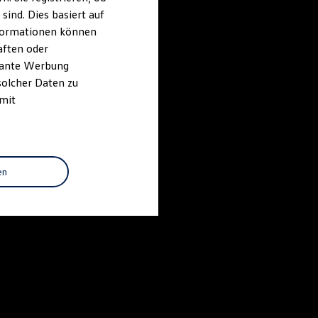
ind. Dies basiert auf
Informationen können
aften oder
evante Werbung
solcher Daten zu
 mit
en