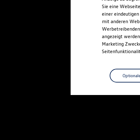
Elektrofahrzeugkonzepte
Sie eine Webseite
ID. EVERY1
einer eindeutigen
Reichweite
Reichweite der ID. Modelle
mit anderen Webse
Reichweite im Winter
Werbetreibenden,
Rekuperation
angezeigt werden 
Laden
Laden unterwegs
Marketing Zwecken
Laden Zuhause
Seitenfunktionali
Ladestationen finden
Ladezeitensimulator
Batterie
Sicherheit
Optional
Garantie und Lebensdauer
Nachhaltigkeit
Technologie
Kosten und Kauf
Verbrauchskosten
Kaufoptionen
E-Auto-Förderung
Software und Konnektivität
Die ID. Software 6
ID. Software Versionen und Updates
Digitale Extras
Schnittstellen zu Ihrem ID.