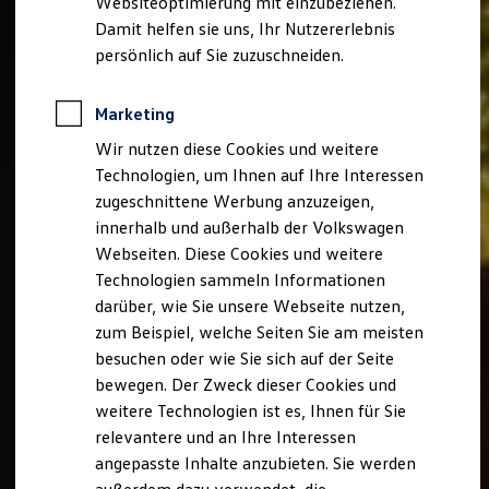
Websiteoptimierung mit einzubeziehen.
Elektrofahrzeugkonzepte
Damit helfen sie uns, Ihr Nutzererlebnis
ID. EVERY1
Reichweite
persönlich auf Sie zuzuschneiden.
Reichweite der ID. Modelle
Reichweite im Winter
Rekuperation
Marketing
Laden
Wir nutzen diese Cookies und weitere
Laden unterwegs
Laden Zuhause
Technologien, um Ihnen auf Ihre Interessen
Ladestationen finden
zugeschnittene Werbung anzuzeigen,
Ladezeitensimulator
innerhalb und außerhalb der Volkswagen
Batterie
Sicherheit
Webseiten. Diese Cookies und weitere
Garantie und Lebensdauer
Technologien sammeln Informationen
Nachhaltigkeit
darüber, wie Sie unsere Webseite nutzen,
Technologie
Kosten und Kauf
zum Beispiel, welche Seiten Sie am meisten
Verbrauchskosten
besuchen oder wie Sie sich auf der Seite
Kaufoptionen
bewegen. Der Zweck dieser Cookies und
E-Auto-Förderung
Software und Konnektivität
weitere Technologien ist es, Ihnen für Sie
Die ID. Software 6
relevantere und an Ihre Interessen
ID. Software Versionen und Updates
angepasste Inhalte anzubieten. Sie werden
Digitale Extras
Schnittstellen zu Ihrem ID.