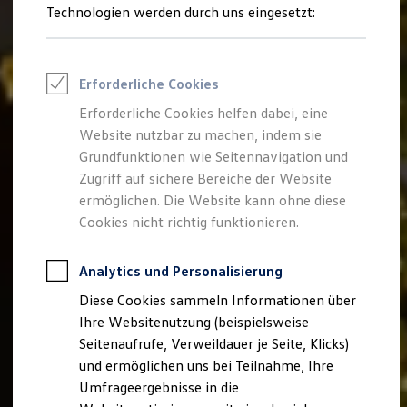
Reifenpakete
Technologien werden durch uns eingesetzt:
Leasing
Leasing-Angebote
Gebrauchtwagen Leasing
Junge Gebrauchtwagen-Leasing
Erforderliche Cookies
Elektroauto Leasing
Kleinwagen-Leasing
Erforderliche Cookies helfen dabei, eine
Leasing ohne Anzahlung
Website nutzbar zu machen, indem sie
Finanzierung
Autokredit mit Schlussrate
Grundfunktionen wie Seitennavigation und
Versicherungen und Garantien
Zugriff auf sichere Bereiche der Website
Kfz-Versicherung
ermöglichen. Die Website kann ohne diese
Restschuldversicherungen
Garantien
Cookies nicht richtig funktionieren.
Wartungsverträge
Geschäftskunden
Professional Class bei Volkswagen
Analytics und Personalisierung
Großkunden
Diese Cookies sammeln Informationen über
Behörden
Direktkunden
Ihre Websitenutzung (beispielsweise
Sonderfahrzeuge
Seitenaufrufe, Verweildauer je Seite, Klicks)
Anpfiff zum Gewinn
und ermöglichen uns bei Teilnahme, Ihre
Elektromobilität
Elektroautos
Umfrageergebnisse in die
ID. Tutorials