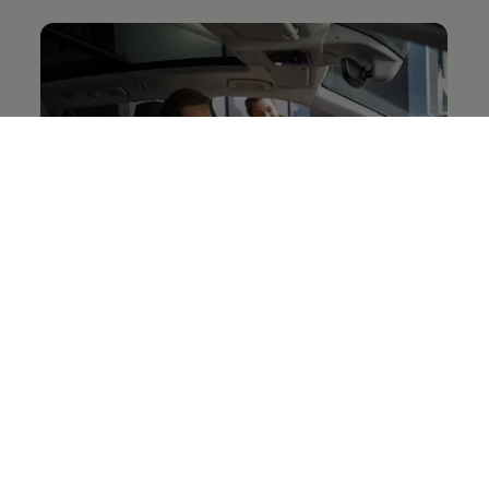
Werkstatt Update
Sie werden von Ihrem
Volkswagen
Partner
informiert, wenn ein Update in der Werkstatt
durchgeführt wird. Wir erklären Ihnen alles rund um
den Ablauf der Installation eines Werkstatt Updates.
Mehr zum Ablauf eines Werkstatt Updates