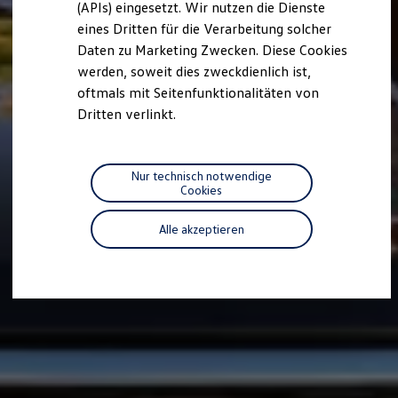
(APIs) eingesetzt. Wir nutzen die Dienste
Motorenöl und Flüssigkeiten
eines Dritten für die Verarbeitung solcher
Räder und Reifen
Pannen- und Unfallhilfe
Daten zu Marketing Zwecken. Diese Cookies
Economy Service
werden, soweit dies zweckdienlich ist,
Volkswagen Teile
oftmals mit Seitenfunktionalitäten von
Zubehör
Modellspezifisches Zubehör
Dritten verlinkt.
Schutz und Pflege
Transport
Entertainment und Elektronik
Individualisieren
Nur technisch notwendige
Wallbox und Ladekabel
Cookies
Digitale Extras
Dienste für Ihr Modell finden
Alle akzeptieren
Volkswagen Apps, Login und Shop
Handy und Fahrzeug verbinden
Updates für Software, Karten und Radio
Über Ihr Auto
Vorgängermodelle
Kundeninformationen
Volkswagen Kundenbetreuung
Warn- und Kontrollleuchten
Assistenzsysteme
Digitale Betriebsanleitung
Live Beratung