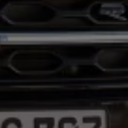
Magazin
Lifestyle
Transport
Familie
Elektromobilität
Volkswagen R
Pannen- und Unfallhilfe
Volkswagen Kundenbetreuung