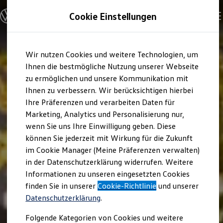
Modelle und Konfigurator
Cookie Einstellungen
Konfigurator
Modelle vergleichen
Konfiguration laden
Zum
Zum
Autosuche
Wir nutzen Cookies und weitere Technologien, um
Hauptinhalt
Footer
Elektroautos
springen
springen
Ihnen die bestmögliche Nutzung unserer Webseite
ENERGY Sondermodelle
Nutzfahrzeuge
zu ermöglichen und unsere Kommunikation mit
SUV und CUV
Ihnen zu verbessern. Wir berücksichtigen hierbei
Familienautos
Ihre Präferenzen und verarbeiten Daten für
Kombis
Kompaktwagen
Marketing, Analytics und Personalisierung nur,
Sportwagen
wenn Sie uns Ihre Einwilligung geben. Diese
Schnell verfügbare Fahrzeuge
Angebote und Produkte
können Sie jederzeit mit Wirkung für die Zukunft
Aktuelle Angebote
im Cookie Manager (Meine Präferenzen verwalten)
E-Auto-Förderung
in der Datenschutzerklärung widerrufen. Weitere
Volkswagen Marktplatz
Informationen zu unseren eingesetzten Cookies
Die ENERGY Sondermodelle
Junge Gebrauchtwagen und Gebrauchtwagen
finden Sie in unserer
Cookie-Richtlinie
und unserer
Volkswagen Zertifizierte Gebrauchtwagen
Datenschutzerklärung
.
Elektromobilität bei Gebrauchtwagen
Zubehör- und Serviceangebote
Folgende Kategorien von Cookies und weitere
Saisonangebote