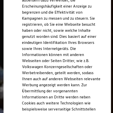
außerdem dazu verwendet, die
Hybridautos
Erscheinungshäufigkeit einer Anzeige zu
Marke und Erlebnis
begrenzen und die Effektivität von
Volkswagen R und R Experience
R-Modelle
Kampagnen zu messen und zu steuern. Sie
R Experience
registrieren, ob Sie eine Webseite besucht
Driving Experience
haben oder nicht, sowie welche Inhalte
Volkswagen entdecken
Werkbesichtigung
genutzt worden sind. Dies basiert auf einer
Factory visit
eindeutigen Identifikation Ihres Browsers
Lifestyle Shop
sowie Ihres Internetgeräts. Die
T-Roc Kollektion
Golf Kollektion
Informationen können mit anderen
ID. Kollektion
Webseiten oder Seiten Dritter, wie z.B.
Volkswagen Kollektion
Volkswagen Konzerngesellschaften oder
R-Kollektion
GTI Kollektion
Werbetreibenden, geteilt werden, sodass
Fußball Drop
Ihnen auch auf anderen Webseiten relevante
we drive football
Werbung angezeigt werden kann. Zur
#wedriveproud
Besitzer und Service
Übermittlung der vorgenannten
myVolkswagen
Informationen an Dritte werden neben
Software Updates
Cookies auch weitere Technologien wie
Service und Ersatzteile
Inspektion und HU/AU
beispielsweise serverseitige Schnittstellen
Reparaturen und Checks