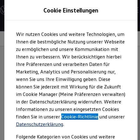
Modelle und Konfigurator
Cookie Einstellungen
Konfigurator
Modelle vergleichen
Konfiguration laden
Zum
Zum
Autosuche
Wir nutzen Cookies und weitere Technologien, um
Hauptinhalt
Footer
Elektroautos
springen
springen
Ihnen die bestmögliche Nutzung unserer Webseite
ENERGY Sondermodelle
Nutzfahrzeuge
zu ermöglichen und unsere Kommunikation mit
SUV und CUV
16-Zoll-
Ihnen zu verbessern. Wir berücksichtigen hierbei
Familienautos
Ihre Präferenzen und verarbeiten Daten für
Kombis
Kompaktwagen
Leichtmetallfelgen
Marketing, Analytics und Personalisierung nur,
Sportwagen
wenn Sie uns Ihre Einwilligung geben. Diese
Schnell verfügbare Fahrzeuge
„Valencia“
Angebote und Produkte
können Sie jederzeit mit Wirkung für die Zukunft
für Ihren
Aktuelle Angebote
im Cookie Manager (Meine Präferenzen verwalten)
E-Auto-Förderung
Polo
in der Datenschutzerklärung widerrufen. Weitere
Volkswagen Marktplatz
Informationen zu unseren eingesetzten Cookies
Die ENERGY Sondermodelle
Junge Gebrauchtwagen und Gebrauchtwagen
finden Sie in unserer
Cookie-Richtlinie
und unserer
Volkswagen Zertifizierte Gebrauchtwagen
Eine aufwendige Gusstechnik und hohe
Datenschutzerklärung
.
Elektromobilität bei Gebrauchtwagen
Verarbeitungsqualität zeichnen diese Felgen aus. Gönnen Sie
Zubehör- und Serviceangebote
Folgende Kategorien von Cookies und weitere
Saisonangebote
sich das dynamische Speichen-Design aus dem
R‑Line