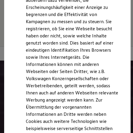
außerdem dazu verwendet, die
Hybridautos
usw.) können relevante Fahrzeugparameter, wie
z. B.
Gewicht,
Erscheinungshäufigkeit einer Anzeige zu
Marke und Erlebnis
Rollwiderstand und Aerodynamik verändern und neben
begrenzen und die Effektivität von
Volkswagen R und R Experience
Witterungs- und Verkehrsbedingungen sowie dem
R-Modelle
Kampagnen zu messen und zu steuern. Sie
individuellen Fahrverhalten den Kraftstoffverbrauch, den
R Experience
registrieren, ob Sie eine Webseite besucht
Stromverbrauch, die CO₂-Emissionen und die
Driving Experience
haben oder nicht, sowie welche Inhalte
Volkswagen entdecken
Fahrleistungswerte eines Fahrzeugs beeinflussen.
Werkbesichtigung
genutzt worden sind. Dies basiert auf einer
Factory visit
eindeutigen Identifikation Ihres Browsers
Lifestyle Shop
sowie Ihres Internetgeräts. Die
T-Roc Kollektion
Golf Kollektion
Informationen können mit anderen
ID. Kollektion
Webseiten oder Seiten Dritter, wie z.B.
Volkswagen Kollektion
Volkswagen Konzerngesellschaften oder
R-Kollektion
GTI Kollektion
Werbetreibenden, geteilt werden, sodass
Fußball Drop
Ihnen auch auf anderen Webseiten relevante
we drive football
Werbung angezeigt werden kann. Zur
#wedriveproud
Besitzer und Service
Übermittlung der vorgenannten
myVolkswagen
Informationen an Dritte werden neben
Software Updates
Cookies auch weitere Technologien wie
Service und Ersatzteile
Inspektion und HU/AU
beispielsweise serverseitige Schnittstellen
Reparaturen und Checks