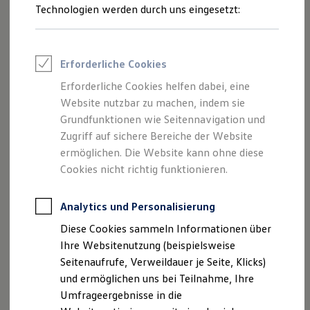
Reifenpakete
Technologien werden durch uns eingesetzt:
Felgenprogramm in edlem Galvanograu Metallic. Fragen Sie
Leasing
die Felgen gern bei Ihrem
Volkswagen
Partner an.
Leasing-Angebote
Gebrauchtwagen Leasing
Junge Gebrauchtwagen-Leasing
16-Zoll-Leichtmetallfelgen „Valencia“ anfragen
Erforderliche Cookies
Elektroauto Leasing
Kleinwagen-Leasing
Erforderliche Cookies helfen dabei, eine
Leasing ohne Anzahlung
Website nutzbar zu machen, indem sie
Finanzierung
Autokredit mit Schlussrate
Grundfunktionen wie Seitennavigation und
Versicherungen und Garantien
Zugriff auf sichere Bereiche der Website
Kfz-Versicherung
ermöglichen. Die Website kann ohne diese
Restschuldversicherungen
Garantien
Cookies nicht richtig funktionieren.
Wartungsverträge
Geschäftskunden
Professional Class bei Volkswagen
Analytics und Personalisierung
Großkunden
Diese Cookies sammeln Informationen über
Behörden
Direktkunden
Ihre Websitenutzung (beispielsweise
Sonderfahrzeuge
Seitenaufrufe, Verweildauer je Seite, Klicks)
Anpfiff zum Gewinn
und ermöglichen uns bei Teilnahme, Ihre
Elektromobilität
Elektroautos
Umfrageergebnisse in die
ID. Tutorials
Impressum
Nutzungsbedingungen