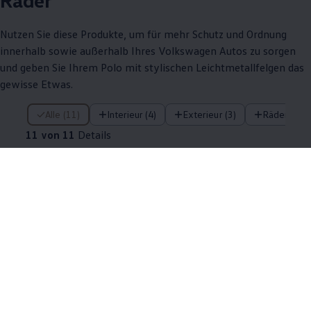
Nutzen Sie diese Produkte, um für mehr Schutz und Ordnung
innerhalb sowie außerhalb Ihres
Volkswagen
Autos zu sorgen
und geben Sie Ihrem
Polo
mit stylischen Leichtmetallfelgen das
gewisse Etwas.
11 von 11 Details
Alle (11)
Interieur (4)
Exterieur (3)
Räder (4)
11 von 11
Details