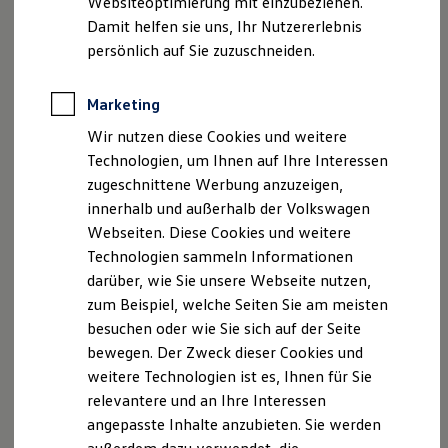
Websiteoptimierung mit einzubeziehen.
Elektrofahrzeugkonzepte
Datenschutzerklärungen
Cookie-Richtlinie
Damit helfen sie uns, Ihr Nutzererlebnis
ID. EVERY1
Lizenzhinweise Dritter
Reichweite
persönlich auf Sie zuzuschneiden.
Reichweite der ID. Modelle
Angaben zum Digital Services Act (DSA)
EU Data Act
Reichweite im Winter
Produktsicherheitsinformationen
Vertrag Widerrufen
Rekuperation
Marketing
Laden
Wir nutzen diese Cookies und weitere
Laden unterwegs
Laden Zuhause
Technologien, um Ihnen auf Ihre Interessen
Disclaimer von Volkswagen AG
Ladestationen finden
zugeschnittene Werbung anzuzeigen,
Ladezeitensimulator
Die in dieser Darstellung gezeigten Fahrzeuge und
innerhalb und außerhalb der Volkswagen
Batterie
Ausstattungen können in einzelnen Details vom aktuellen
Sicherheit
Webseiten. Diese Cookies und weitere
deutschen Lieferprogramm abweichen. Abgebildet sind
Garantie und Lebensdauer
Technologien sammeln Informationen
Nachhaltigkeit
teilweise Sonderausstattungen der Fahrzeuge gegen
darüber, wie Sie unsere Webseite nutzen,
Technologie
Mehrpreis.
Kosten und Kauf
zum Beispiel, welche Seiten Sie am meisten
Bitte beachten Sie auch unseren Konfigurator für eine
Verbrauchskosten
Übersicht der aktuell verfügbaren Modelle und Ausstattungen.
besuchen oder wie Sie sich auf der Seite
Kaufoptionen
bewegen. Der Zweck dieser Cookies und
E-Auto-Förderung
Die angegebenen Verbrauchs- und Emissionswerte beziehen
Software und Konnektivität
weitere Technologien ist es, Ihnen für Sie
sich nicht auf ein einzelnes Fahrzeug und sind nicht Bestandteil
Die ID. Software 6
relevantere und an Ihre Interessen
des Angebots, sondern dienen allein Vergleichszwecken
ID. Software Versionen und Updates
zwischen den verschiedenen Fahrzeugtypen.
angepasste Inhalte anzubieten. Sie werden
Digitale Extras
Schnittstellen zu Ihrem ID.
Zusatzausstattungen und
Zubehör
(Anbauteile, Reifenformat