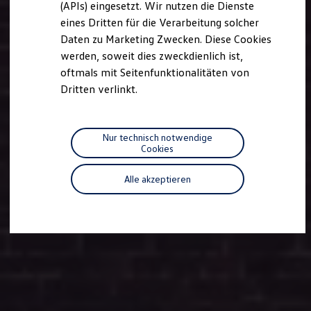
(APIs) eingesetzt. Wir nutzen die Dienste
Motorenöl und Flüssigkeiten
eines Dritten für die Verarbeitung solcher
Räder und Reifen
Pannen- und Unfallhilfe
Daten zu Marketing Zwecken. Diese Cookies
Economy Service
werden, soweit dies zweckdienlich ist,
Volkswagen Teile
oftmals mit Seitenfunktionalitäten von
Zubehör
Modellspezifisches Zubehör
Dritten verlinkt.
Schutz und Pflege
Transport
Entertainment und Elektronik
Individualisieren
Nur technisch notwendige
Wallbox und Ladekabel
Cookies
Digitale Extras
Dienste für Ihr Modell finden
Alle akzeptieren
Volkswagen Apps, Login und Shop
Handy und Fahrzeug verbinden
Updates für Software, Karten und Radio
Über Ihr Auto
Vorgängermodelle
Kundeninformationen
Volkswagen Kundenbetreuung
Warn- und Kontrollleuchten
Assistenzsysteme
Digitale Betriebsanleitung
Live Beratung