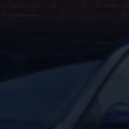
Magazin
Lifestyle
Transport
Familie
Elektromobilität
Volkswagen R
Pannen- und Unfallhilfe
Volkswagen Kundenbetreuung