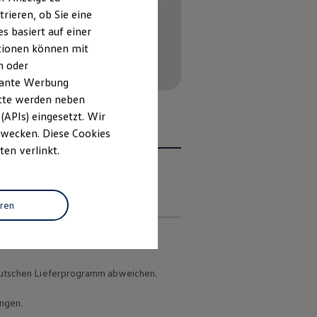
rieren, ob Sie eine
s basiert auf einer
ationen können mit
n oder
evante Werbung
itte werden neben
(APIs) eingesetzt. Wir
 Zwecken. Diese Cookies
ten verlinkt.
en
eren
 deutschen Lieferprogramm abweichen.
ungen.