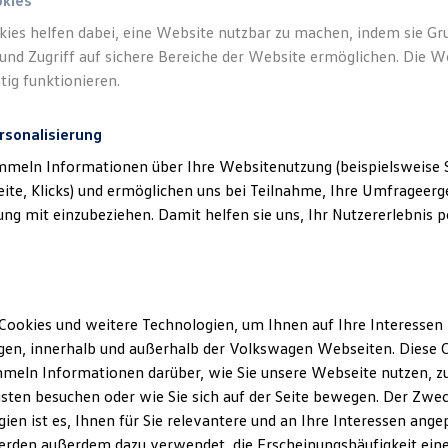
okies
kies helfen dabei, eine Website nutzbar zu machen, indem sie G
und Zugriff auf sichere Bereiche der Website ermöglichen. Die W
tig funktionieren.
rsonalisierung
mmeln Informationen über Ihre Websitenutzung (beispielsweise S
eite, Klicks) und ermöglichen uns bei Teilnahme, Ihre Umfrageerge
g mit einzubeziehen. Damit helfen sie uns, Ihr Nutzererlebnis pe
Cookies und weitere Technologien, um Ihnen auf Ihre Interessen
en, innerhalb und außerhalb der Volkswagen Webseiten. Diese C
meln Informationen darüber, wie Sie unsere Webseite nutzen, zu
sten besuchen oder wie Sie sich auf der Seite bewegen. Der Zwec
ien ist es, Ihnen für Sie relevantere und an Ihre Interessen ange
erden außerdem dazu verwendet, die Erscheinungshäufigkeit eine