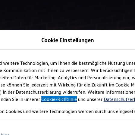
Cookie Einstellungen
Information
d weitere Technologien, um Ihnen die bestmögliche Nutzung uns
e Kommunikation mit Ihnen zu verbessern. Wir berücksichtigen h
eiten Daten für Marketing, Analytics und Personalisierung nur, w
schale
für Ihren
Polo
ese können Sie jederzeit mit Wirkung für die Zukunft im Cookie 
) in der Datenschutzerklärung widerrufen. Weitere Informatione
inden Sie in unserer
Cookie-Richtlinie
und unserer
Datenschutzer
 den Kofferraum weitestgehend vor Verschmutzungen schützen 
on Cookies und weitere Technologien werden durch uns eingesetz
cm hohe Rand kann außerdem dabei helfen, das Auslaufen von Fl
en Sie das Produkt gern bei Ihrem
Volkswagen
Partner an.