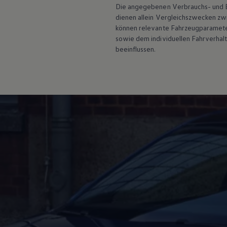
Hybridautos
Die angegebenen Verbrauchs- und Emi
Marke und Erlebnis
dienen allein Vergleichszwecken z
Volkswagen R und R Experience
können relevante Fahrzeugparamete
R-Modelle
sowie dem individuellen Fahrverhal
R Experience
beeinflussen.
Driving Experience
Volkswagen entdecken
Werkbesichtigung
Factory visit
Lifestyle Shop
T-Roc Kollektion
Golf Kollektion
ID. Kollektion
Volkswagen Kollektion
R-Kollektion
GTI Kollektion
Fußball Drop
we drive football
#wedriveproud
Besitzer und Service
myVolkswagen
Software Updates
Service und Ersatzteile
Inspektion und HU/AU
Reparaturen und Checks