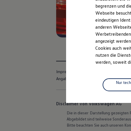
Elektrofahrzeugkonzepte
begrenzen und die
ID. EVERY1
Webseite besucht 
Reichweite
Reichweite der ID. Modelle
eindeutigen Ident
Reichweite im Winter
anderen Webseiten
Rekuperation
Werbetreibenden,
Laden
Laden unterwegs
angezeigt werden
Laden Zuhause
Cookies auch weit
Ladestationen finden
nutzen die Dienst
Ladezeitensimulator
Batterie
werden, soweit di
Sicherheit
Garantie und Lebensdauer
Impressum
Nutzungsbedingungen
Nachhaltigkeit
Angaben zum Digital Services Act (DSA)
Technologie
Nur tec
Kosten und Kauf
Verbrauchskosten
Kaufoptionen
E-Auto-Förderung
Disclaimer von Volkswagen AG
Software und Konnektivität
Die in dieser Darstellung gezeigte
Die ID. Software 6
ID. Software Versionen und Updates
Abgebildet sind teilweise Sonderau
Digitale Extras
Bitte beachten Sie auch unseren Kon
Schnittstellen zu Ihrem ID.