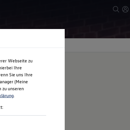
erer Webseite zu
ierbei Ihre
enn Sie uns Ihre
Manager (Meine
n zu unseren
klärung
.
sowie dem Verrutschen von
t:
üssigkeiten in den Laderaum zu