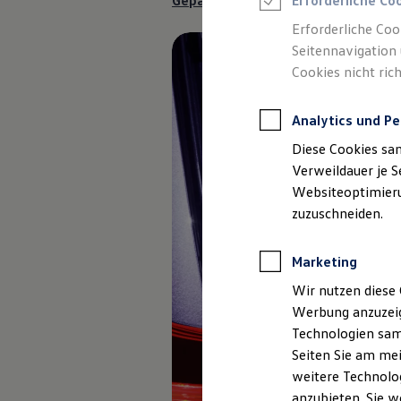
Gepäckraumschale anfragen
Erforderliche Co
Reifenpakete
Leasing
Erforderliche Coo
Leasing-Angebote
Seitennavigation 
Gebrauchtwagen Leasing
Cookies nicht rich
Junge Gebrauchtwagen-Leasing
Elektroauto Leasing
Kleinwagen-Leasing
Analytics und Pe
Leasing ohne Anzahlung
Finanzierung
Diese Cookies sa
Autokredit mit Schlussrate
Versicherungen und Garantien
Verweildauer je S
Kfz-Versicherung
Websiteoptimierun
Restschuldversicherungen
zuzuschneiden.
Garantien
Wartungsverträge
Geschäftskunden
Marketing
Professional Class bei Volkswagen
Großkunden
Wir nutzen diese 
Behörden
Werbung anzuzeig
Direktkunden
Sonderfahrzeuge
Technologien sam
Anpfiff zum Gewinn
Seiten Sie am mei
Elektromobilität
weitere Technolog
Elektroautos
ID. Tutorials
anzubieten. Sie w