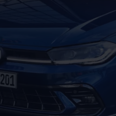
Motorenöl und Flüssigkeiten
Räder und Reifen
Pannen- und Unfallhilfe
Economy Service
Volkswagen Teile
Zubehör
Modellspezifisches Zubehör
Schutz und Pflege
Transport
Entertainment und Elektronik
Individualisieren
Wallbox und Ladekabel
Digitale Extras
Dienste für Ihr Modell finden
Volkswagen Apps, Login und Shop
Handy und Fahrzeug verbinden
Updates für Software, Karten und Radio
Über Ihr Auto
Vorgängermodelle
Kundeninformationen
Volkswagen Kundenbetreuung
Warn- und Kontrollleuchten
Assistenzsysteme
Digitale Betriebsanleitung
Live Beratung