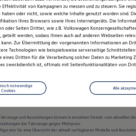
 Effektivität von Kampagnen zu messen und zu steuern. Sie regist
haben oder nicht, sowie welche Inhalte genutzt worden sind. Die
ifikation Ihres Browsers sowie Ihres Internetgeräts. Die Inform
 oder Seiten Dritter, wie z.B. Volkswagen Konzerngesellschafte
 geteilt werden, sodass Ihnen auch auf anderen Webseiten rel
 kann. Zur Übermittlung der vorgenannten Informationen an Dr
ere Technologien wie beispielsweise serverseitige Schnittstellen 
e eines Dritten für die Verarbeitung solcher Daten zu Marketing
es zweckdienlich ist, oftmals mit Seitenfunktionalitäten von Drit
Datenschutzerklärungen
Cookie-Richtlinie
Lizenzhinweise Dritter
EU Data Act
Produktsicherheitsinformationen
Vertrag Widerruf
hnisch notwendige
Alle akzepti
Cookies
n Fahrzeuge und Ausstattungen können in einzelnen Details vom aktuellen
sstattungen der Fahrzeuge gegen Mehrpreis.
figurator für eine Übersicht der aktuell verfügbaren Modelle und Ausstatt