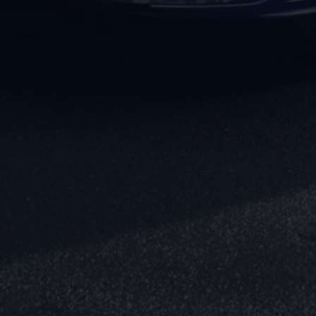
Magazin
Lifestyle
Transport
Familie
Elektromobilität
Volkswagen R
Pannen- und Unfallhilfe
Volkswagen Kundenbetreuung