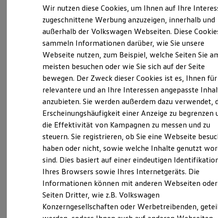
Elektrofahrzeugkonzepte
Wir nutzen diese Cookies, um Ihnen auf Ihre Intere
Verantwortlich für die Inhalte auf dieser Seite ist die AHG GmbH &
ID. EVERY1
Co. KG
(
Impressum & Rechtliches
)
zugeschnittene Werbung anzuzeigen, innerhalb und
Reichweite
außerhalb der Volkswagen Webseiten. Diese Cookie
Reichweite der ID. Modelle
Reichweite im Winter
sammeln Informationen darüber, wie Sie unsere
Rekuperation
Unsere 
Webseite nutzen, zum Beispiel, welche Seiten Sie a
Laden
meisten besuchen oder wie Sie sich auf der Seite
Laden unterwegs
Laden Zuhause
bewegen. Der Zweck dieser Cookies ist es, Ihnen für
Ladestationen finden
Schwarzwasserweg 3 - 11, 98527 Suhl
relevantere und an Ihre Interessen angepasste Inhal
Ladezeitensimulator
anzubieten. Sie werden außerdem dazu verwendet, d
Batterie
Montag
Sicherheit
-
Freitag
07:00
-
18:00
Uhr
Erscheinungshäufigkeit einer Anzeige zu begrenzen 
Garantie und Lebensdauer
Samstag
09:00
-
13:00
Uhr
die Effektivität von Kampagnen zu messen und zu
Nachhaltigkeit
steuern. Sie registrieren, ob Sie eine Webseite besuc
Technologie
Sonntag
Geschlossen
Kosten und Kauf
haben oder nicht, sowie welche Inhalte genutzt wo
Verbrauchskosten
sind. Dies basiert auf einer eindeutigen Identifikatio
info@ahg-online.de
Kaufoptionen
Ihres Browsers sowie Ihres Internetgeräts. Die
E-Auto-Förderung
Software und Konnektivität
Informationen können mit anderen Webseiten oder
+49 3681 39380
Die ID. Software 6
Seiten Dritter, wie z.B. Volkswagen
ID. Software Versionen und Updates
Konzerngesellschaften oder Werbetreibenden, getei
Digitale Extras
Ansprechpartner
Schnittstellen zu Ihrem ID.