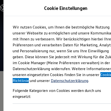
Modelle und Konfigurator
Cookie Einstellungen
Konfigurator
Modelle vergleichen
Konfiguration laden
Zum
Zum
Autosuche
Wir nutzen Cookies, um Ihnen die bestmögliche Nutzung
Hauptinhalt
Footer
Elektroautos
Verkauf und Service
springen
springen
unserer Webseite zu ermöglichen und unsere Kommunika
ENERGY Sondermodelle
AHG Autohaus
Nutzfahrzeuge
mit Ihnen zu verbessern. Wir berücksichtigen hierbei Ihr
SUV und CUV
Präferenzen und verarbeiten Daten für Marketing, Analyt
Familienautos
4.9
|
251 Bewertungen
und Personalisierung nur, wenn Sie uns Ihre Einwilligung
Kombis
Kompaktwagen
geben. Diese können Sie jederzeit mit Wirkung für die Zu
Sportwagen
im Cookie Manager (Meine Präferenzen verwalten) in der
Schnell verfügbare Fahrzeuge
Angebote und Produkte
Datenschutzerklärung widerrufen. Weitere Informatione
Aktuelle Angebote
unseren eingesetzten Cookies finden Sie in unserer
Cooki
E-Auto-Förderung
Richtlinie
und unserer
Datenschutzerklärung
.
Volkswagen Marktplatz
Die ENERGY Sondermodelle
Folgende Kategorien von Cookies werden durch uns
Junge Gebrauchtwagen und Gebrauchtwagen
Volkswagen Zertifizierte Gebrauchtwagen
eingesetzt:
Elektromobilität bei Gebrauchtwagen
Zubehör- und Serviceangebote
Saisonangebote