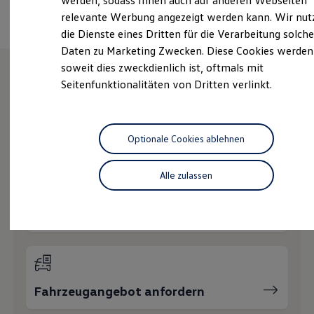
werden, sodass Ihnen auch auf anderen Webseiten
Hybridautos
relevante Werbung angezeigt werden kann. Wir nut
Marke und Erlebnis
die Dienste eines Dritten für die Verarbeitung solche
Volkswagen R und R Experience
R-Modelle
Daten zu Marketing Zwecken. Diese Cookies werden
R Experience
soweit dies zweckdienlich ist, oftmals mit
Driving Experience
Seitenfunktionalitäten von Dritten verlinkt.
Volkswagen entdecken
Wie können wir
Werkbesichtigung
Factory visit
Lifestyle Shop
Ihnen weiterhelfen?
T-Roc Kollektion
Optionale Cookies ablehnen
Golf Kollektion
ID. Kollektion
Volkswagen Kollektion
Alle zulassen
R-Kollektion
GTI Kollektion
Fußball Drop
Probefahrt vereinbaren
we drive football
#wedriveproud
Besitzer und Service
myVolkswagen
Software Updates
Service und Ersatzteile
Fahrzeugangebot anfordern
Inspektion und HU/AU
Reparaturen und Checks