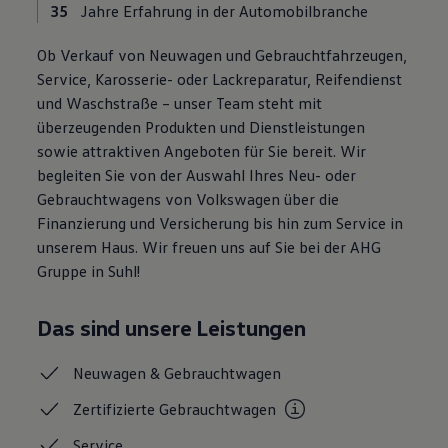
35
Jahre Erfahrung in der Automobilbranche
Magazin
Lifestyle
Transport
Ob Verkauf von Neuwagen und Gebrauchtfahrzeugen,
Familie
Service, Karosserie- oder Lackreparatur, Reifendienst
Elektromobilität
und Waschstraße – unser Team steht mit
Volkswagen R
Pannen- und Unfallhilfe
überzeugenden Produkten und Dienstleistungen
Volkswagen Kundenbetreuung
sowie attraktiven Angeboten für Sie bereit. Wir
begleiten Sie von der Auswahl Ihres Neu- oder
Gebrauchtwagens von Volkswagen über die
Finanzierung und Versicherung bis hin zum Service in
unserem Haus. Wir freuen uns auf Sie bei der AHG
Gruppe in Suhl!
Das sind unsere Leistungen
Neuwagen &
Gebrauchtwagen
Zertifizierte
Gebrauchtwagen
Service