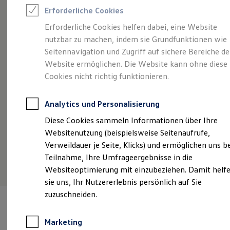
Reifenpakete
Erforderliche Cookies
Leasing
Angebot gültig bis 30.09.2026
Privatkunden
Leasing-Angebote
Erforderliche Cookies helfen dabei, eine Website
Gebrauchtwagen Leasing
Begeistert.
Der neue vollelektrische ID. Cross.
So
nutzbar zu machen, indem sie Grundfunktionen wie
Junge Gebrauchtwagen-Leasing
Für 33.490,00 € inkl. Werksabholung
Ab
Elektroauto Leasing
Seitennavigation und Zugriff auf sichere Bereiche de
Kleinwagen-Leasing
€
A
Website ermöglichen. Die Website kann ohne diese
Leasing ohne Anzahlung
Fa
Cookies nicht richtig funktionieren.
Details ansehen
Finanzierung
Autokredit mit Schlussrate
Versicherungen und Garantien
Analytics und Personalisierung
Kfz-Versicherung
Restschuldversicherungen
Diese Cookies sammeln Informationen über Ihre
Garantien
Websitenutzung (beispielsweise Seitenaufrufe,
Wartungsverträge
Geschäftskunden
Verweildauer je Seite, Klicks) und ermöglichen uns b
Professional Class bei Volkswagen
Teilnahme, Ihre Umfrageergebnisse in die
Großkunden
Websiteoptimierung mit einzubeziehen. Damit helf
Behörden
Direktkunden
sie uns, Ihr Nutzererlebnis persönlich auf Sie
Sonderfahrzeuge
zuzuschneiden.
Anpfiff zum Gewinn
Elektromobilität
Elektroautos
Marketing
ID. Tutorials