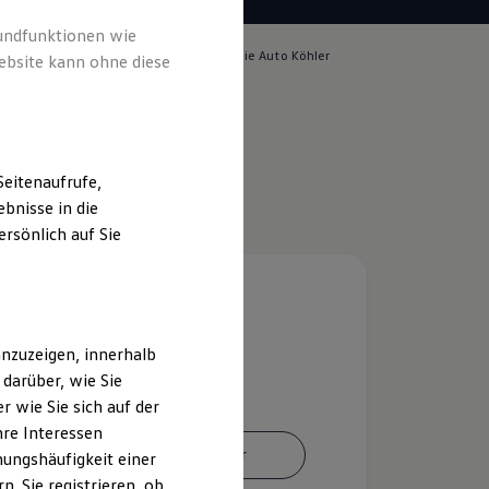
rundfunktionen wie
lich für die Inhalte auf dieser Seite ist die Auto Köhler
ebsite kann ohne diese
o. KG
(
Impressum & Rechtliches
)
eitenaufrufe,
bnisse in die
rsönlich auf Sie
nzuzeigen, innerhalb
darüber, wie Sie
 wie Sie sich auf der
hre Interessen
Ansprechpartner
ungshäufigkeit einer
. Sie registrieren, ob