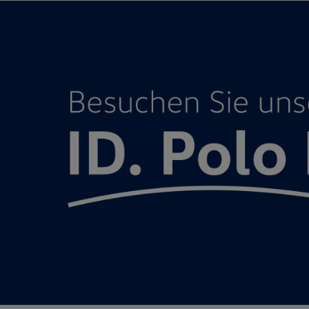
Motorenöl und Flüssigkeiten
Räder und Reifen
Pannen- und Unfallhilfe
Economy Service
Volkswagen Teile
Zubehör
Modellspezifisches Zubehör
Schutz und Pflege
Transport
Entertainment und Elektronik
Individualisieren
Wallbox und Ladekabel
Digitale Extras
Dienste für Ihr Modell finden
Volkswagen Apps, Login und Shop
Handy und Fahrzeug verbinden
Updates für Software, Karten und Radio
Über Ihr Auto
Vorgängermodelle
Kundeninformationen
Volkswagen Kundenbetreuung
Warn- und Kontrollleuchten
Assistenzsysteme
Digitale Betriebsanleitung
Live Beratung