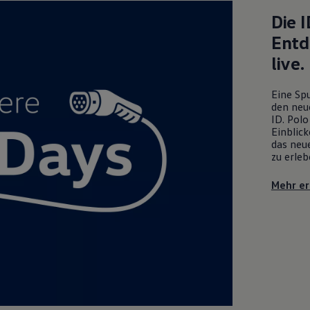
Die
I
Entd
live.
Eine Spu
den neu
ID. Polo
Einblick
das neue
zu erleb
Mehr er