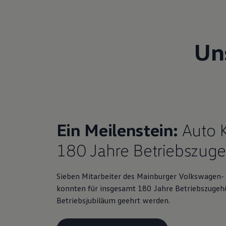
Magazin
Lifestyle
Transport
Familie
Un
Elektromobilität
Volkswagen R
Pannen- und Unfallhilfe
Volkswagen Kundenbetreuung
Ein Meilenstein:
Auto K
180 Jahre Betriebszugeh
Sieben Mitarbeiter des Mainburger Volkswagen- 
konnten für insgesamt 180 Jahre Betriebszugehör
Betriebsjubiläum geehrt werden.