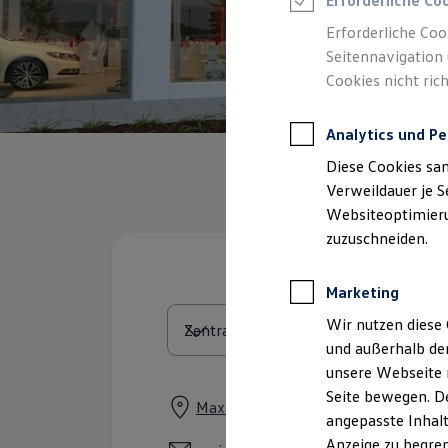
Erforderliche Co
Reifenpakete
Leasing
Erforderliche Coo
Leasing-Angebote
Seitennavigation 
Gebrauchtwagen Leasing
Cookies nicht rich
Junge Gebrauchtwagen-Leasing
Elektroauto Leasing
Kleinwagen-Leasing
Analytics und Pe
Leasing ohne Anzahlung
Finanzierung
Diese Cookies sa
Autokredit mit Schlussrate
Versicherungen und Garantien
Verweildauer je S
Kfz-Versicherung
Websiteoptimierun
Restschuldversicherungen
zuzuschneiden.
Garantien
Wartungsverträge
Geschäftskunden
Marketing
Professional Class bei Volkswagen
Großkunden
Wir nutzen diese 
Behörden
und außerhalb de
Direktkunden
Sonderfahrzeuge
unsere Webseite n
Anpfiff zum Gewinn
Seite bewegen. De
Elektromobilität
Max-Spenger-Straße 11, 84048 Mai
angepasste Inhalt
Elektroautos
ID. Tutorials
Anzeige zu begren