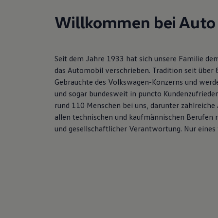
Hybridautos
Marke und Erlebnis
Willkommen bei Auto
Volkswagen R und R Experience
R-Modelle
R Experience
Driving Experience
Seit dem Jahre 1933 hat sich unsere Familie dem
Volkswagen entdecken
Werkbesichtigung
das Automobil verschrieben. Tradition seit über
Factory visit
Gebrauchte des Volkswagen-Konzerns und werden
Lifestyle Shop
und sogar bundesweit in puncto Kundenzufriedenh
T-Roc Kollektion
Golf Kollektion
rund 110 Menschen bei uns, darunter zahlreiche
ID. Kollektion
allen technischen und kaufmännischen Berufen r
Volkswagen Kollektion
und gesellschaftlicher Verantwortung. Nur eines f
R-Kollektion
GTI Kollektion
Fußball Drop
we drive football
#wedriveproud
Besitzer und Service
myVolkswagen
Software Updates
Service und Ersatzteile
Inspektion und HU/AU
Reparaturen und Checks