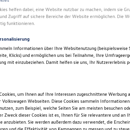
okies
kies helfen dabei, eine Website nutzbar zu machen, indem sie G
Verantwort
und Zugriff auf sichere Bereiche der Website ermöglichen. Die W
GmbH & C
tig funktionieren.
rsonalisierung
mmeln Informationen über Ihre Websitenutzung (beispielsweise S
eite, Klicks) und ermöglichen uns bei Teilnahme, Ihre Umfrageerge
g mit einzubeziehen. Damit helfen sie uns, Ihr Nutzererlebnis pe
Cookies, um Ihnen auf Ihre Interessen zugeschnittene Werbung a
Unsere Abteilungen
r Volkswagen Webseiten. Diese Cookies sammeln Informationen 
utzen, zum Beispiel, welche Seiten Sie am meisten besuchen oder
Montag
-
Freitag
07:00
-
18:00
Uhr
r Zweck dieser Cookies ist es, Ihnen für Sie relevantere und an I
Samstag
09:00
-
13:00
Uhr
nburg
e anzubieten. Sie werden außerdem dazu verwendet, die Erschein
Sonntag
Geschlossen
zen und die Effektivität von Kampagnen zu messen und zu steuern