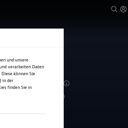
und Service
hen und unsere
o Köhler
 und verarbeiten Daten
. Diese können Sie
 in der
ndenzufriedenheit Service 2026
es finden Sie in
4.9
|
557 Bewertungen