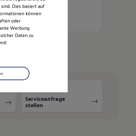
ind. Dies basiert auf
Informationen können
aften oder
evante Werbung
solcher Daten zu
 mit
helfen?
en
Serviceanfrage
stellen