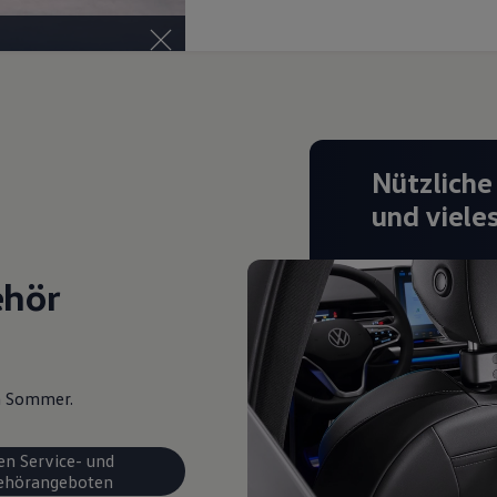
Nützliche
und viele
ehör
en Sommer.
en Service- und
ehörangeboten