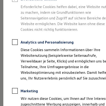
Reifenpakete
Leasing
Erforderliche Cookies helfen dabei, eine Website nu
Leasing-Angebote
zu machen, indem sie Grundfunktionen wie
Eine Spur Extra.
Der
Gebrauchtwagen Leasing
Seitennavigation und Zugriff auf sichere Bereiche de
Junge Gebrauchtwagen-Leasing
Elektroauto Leasing
Website ermöglichen. Die Website kann ohne diese
neue vollelektrische
Kleinwagen-Leasing
Cookies nicht richtig funktionieren.
Leasing ohne Anzahlung
ID. Polo
Finanzierung
Autokredit mit Schlussrate
Analytics und Personalisierung
Versicherungen und Garantien
Kfz-Versicherung
Diese Cookies sammeln Informationen über Ihre
Restschuldversicherungen
Websitenutzung (beispielsweise Seitenaufrufe,
Garantien
Verweildauer je Seite, Klicks) und ermöglichen uns b
Wartungsverträge
Geschäftskunden
Teilnahme, Ihre Umfrageergebnisse in die
Professional Class bei Volkswagen
Websiteoptimierung mit einzubeziehen. Damit helfe
Großkunden
uns, Ihr Nutzererlebnis persönlich auf Sie zuzuschne
Behörden
Direktkunden
Sonderfahrzeuge
(
Impressum & Rechtliches
)
Marketing
Anpfiff zum Gewinn
Elektromobilität
Wir nutzen diese Cookies, um Ihnen auf Ihre Intere
Elektroautos
zugeschnittene Werbung anzuzeigen, innerhalb und
ID. Tutorials