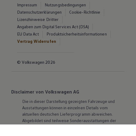
Impressum
Nutzungsbedingungen
Datenschutzerklärungen
Cookie-Richtlinie
Lizenzhinweise Dritter
Angaben zum Digital Services Act (DSA)
EU Data Act
Produktsicherheitsinformationen
Vertrag Widerrufen
© Volkswagen 2026
Disclaimer von Volkswagen AG
Die in dieser Darstellung gezeigten Fahrzeuge und
Ausstattungen können in einzelnen Details vom
aktuellen deutschen Lieferprogramm abweichen.
Abgebildet sind teilweise Sonderausstattungen der
Fahrzeuge gegen Mehrpreis.
Bitte beachten Sie auch unseren Konfigurator für eine