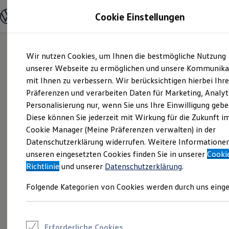
Modelle und Konfigurator
Cookie Einstellungen
Konfigurator
Modelle vergleichen
Konfiguration laden
Zum
Zum
Autosuche
Wir nutzen Cookies, um Ihnen die bestmögliche Nutzung
Hauptinhalt
Footer
Elektroautos
springen
springen
unserer Webseite zu ermöglichen und unsere Kommunika
ENERGY Sondermodelle
Nutzfahrzeuge
mit Ihnen zu verbessern. Wir berücksichtigen hierbei Ihr
SUV und CUV
Präferenzen und verarbeiten Daten für Marketing, Analyt
Familienautos
Personalisierung nur, wenn Sie uns Ihre Einwilligung gebe
Kombis
Kompaktwagen
Diese können Sie jederzeit mit Wirkung für die Zukunft i
Sportwagen
Cookie Manager (Meine Präferenzen verwalten) in der
Schnell verfügbare Fahrzeuge
Angebote und Produkte
Datenschutzerklärung widerrufen. Weitere Informatione
Aktuelle Angebote
unseren eingesetzten Cookies finden Sie in unserer
Cooki
E-Auto-Förderung
Richtlinie
und unserer
Datenschutzerklärung
.
Volkswagen Marktplatz
Die ENERGY Sondermodelle
Folgende Kategorien von Cookies werden durch uns einge
Junge Gebrauchtwagen und Gebrauchtwagen
Volkswagen Zertifizierte Gebrauchtwagen
Elektromobilität bei Gebrauchtwagen
Zubehör- und Serviceangebote
Saisonangebote
Erforderliche Cookies