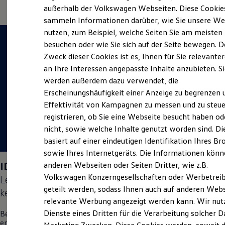
Der neue ID. Polo
außerhalb der Volkswagen Webseiten. Diese Cookie
Der neue ID.3 Neo
sammeln Informationen darüber, wie Sie unsere We
Der ID.4
nutzen, zum Beispiel, welche Seiten Sie am meisten
Der ID.4 GTX
Der ID.5 GTX
besuchen oder wie Sie sich auf der Seite bewegen. D
Der ID.7
Zweck dieser Cookies ist es, Ihnen für Sie relevante
Der ID.7 GTX
an Ihre Interessen angepasste Inhalte anzubieten. S
Der ID.7 Tourer
Der ID.7 GTX Tourer
werden außerdem dazu verwendet, die
Der ID. Buzz
Erscheinungshäufigkeit einer Anzeige zu begrenzen 
Der neue ID. Cross
Effektivität von Kampagnen zu messen und zu steue
Elektrofahrzeugkonzepte
ID. EVERY1
registrieren, ob Sie eine Webseite besucht haben od
Reichweite
nicht, sowie welche Inhalte genutzt worden sind. Di
Reichweite der ID. Modelle
basiert auf einer eindeutigen Identifikation Ihres B
Reichweite im Winter
Rekuperation
sowie Ihres Internetgeräts. Die Informationen kön
Laden
ID. Polo
Days am 05.09.2026:
anderen Webseiten oder Seiten Dritter, wie z.B.
Laden unterwegs
Volkswagen Konzerngesellschaften oder Werbetrei
Lernen Sie den neuen vollelektrischen
ID. Polo
Laden Zuhause
Ladestationen finden
geteilt werden, sodass Ihnen auch auf anderen Web
kennen.
Ladezeitensimulator
relevante Werbung angezeigt werden kann. Wir nut
Batterie
Dienste eines Dritten für die Verarbeitung solcher D
Besuchen Sie uns am 05. September vor Ort in Mainburg und
Sicherheit
erleben Sie einen Tag voller Freude, Spaß und Überraschungen.
Garantie und Lebensdauer