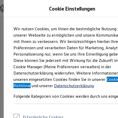
Modelle und Konfigurator
Cookie Einstellungen
Konfigurator
Modelle vergleichen
Konfiguration laden
Zum
Zum
Autosuche
Wir nutzen Cookies, um Ihnen die bestmögliche Nutzung
Hauptinhalt
Footer
Elektroautos
springen
springen
unserer Webseite zu ermöglichen und unsere Kommunika
ENERGY Sondermodelle
Nutzfahrzeuge
mit Ihnen zu verbessern. Wir berücksichtigen hierbei Ihr
SUV und CUV
Präferenzen und verarbeiten Daten für Marketing, Analyt
Familienautos
Personalisierung nur, wenn Sie uns Ihre Einwilligung gebe
Kombis
Kompaktwagen
Diese können Sie jederzeit mit Wirkung für die Zukunft i
Sportwagen
Cookie Manager (Meine Präferenzen verwalten) in der
Schnell verfügbare Fahrzeuge
Angebote und Produkte
Datenschutzerklärung widerrufen. Weitere Informatione
Aktuelle Angebote
unseren eingesetzten Cookies finden Sie in unserer
Cooki
E-Auto-Förderung
Richtlinie
und unserer
Datenschutzerklärung
.
Volkswagen Marktplatz
Die ENERGY Sondermodelle
Folgende Kategorien von Cookies werden durch uns einge
Junge Gebrauchtwagen und Gebrauchtwagen
Volkswagen Zertifizierte Gebrauchtwagen
Elektromobilität bei Gebrauchtwagen
Zubehör- und Serviceangebote
Saisonangebote
Erforderliche Cookies