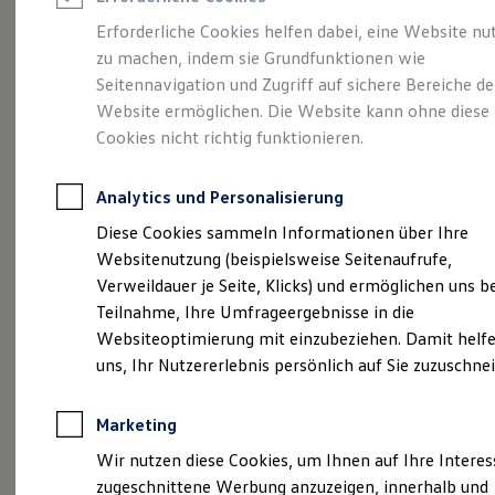
Reifenpakete
Leasing
Erforderliche Cookies helfen dabei, eine Website nu
Leasing-Angebote
zu machen, indem sie Grundfunktionen wie
So geht neu.
Gebrauchtwagen Leasing
Seitennavigation und Zugriff auf sichere Bereiche de
Junge Gebrauchtwagen-Leasing
Elektroauto Leasing
Website ermöglichen. Die Website kann ohne diese
Entdecken Sie jetzt
Kleinwagen-Leasing
Cookies nicht richtig funktionieren.
Leasing ohne Anzahlung
den neuen ID.3 Neo!
Finanzierung
Autokredit mit Schlussrate
Analytics und Personalisierung
Versicherungen und Garantien
Kfz-Versicherung
Diese Cookies sammeln Informationen über Ihre
Restschuldversicherungen
Websitenutzung (beispielsweise Seitenaufrufe,
Garantien
Verweildauer je Seite, Klicks) und ermöglichen uns b
Wartungsverträge
Geschäftskunden
Teilnahme, Ihre Umfrageergebnisse in die
Professional Class bei Volkswagen
Websiteoptimierung mit einzubeziehen. Damit helfe
Großkunden
uns, Ihr Nutzererlebnis persönlich auf Sie zuzuschne
Behörden
Direktkunden
Sonderfahrzeuge
Marketing
Anpfiff zum Gewinn
Elektromobilität
Wir nutzen diese Cookies, um Ihnen auf Ihre Intere
Elektroautos
zugeschnittene Werbung anzuzeigen, innerhalb und
ID. Tutorials