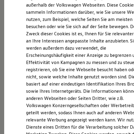
Elektrofahrzeugkonzepte
außerhalb der Volkswagen Webseiten. Diese Cookie
(
Impressum & Rechtliches
)
ID. EVERY1
sammeln Informationen darüber, wie Sie unsere We
Reichweite
nutzen, zum Beispiel, welche Seiten Sie am meisten
Reichweite der ID. Modelle
Reichweite im Winter
besuchen oder wie Sie sich auf der Seite bewegen. D
Rekuperation
Zweck dieser Cookies ist es, Ihnen für Sie relevante
Laden
an Ihre Interessen angepasste Inhalte anzubieten. S
Laden unterwegs
Probefahrt vereinbaren
Laden Zuhause
werden außerdem dazu verwendet, die
Ladestationen finden
Erscheinungshäufigkeit einer Anzeige zu begrenzen 
Ladezeitensimulator
Effektivität von Kampagnen zu messen und zu steue
Batterie
Sicherheit
registrieren, ob Sie eine Webseite besucht haben od
Garantie und Lebensdauer
nicht, sowie welche Inhalte genutzt worden sind. Di
Fahrzeugangebot anfordern
Nachhaltigkeit
basiert auf einer eindeutigen Identifikation Ihres B
Technologie
Kosten und Kauf
sowie Ihres Internetgeräts. Die Informationen kön
Verbrauchskosten
anderen Webseiten oder Seiten Dritter, wie z.B.
Kaufoptionen
Volkswagen Konzerngesellschaften oder Werbetrei
E-Auto-Förderung
Servicetermin buchen
Software und Konnektivität
geteilt werden, sodass Ihnen auch auf anderen Web
Die ID. Software 6
relevante Werbung angezeigt werden kann. Wir nut
ID. Software Versionen und Updates
Dienste eines Dritten für die Verarbeitung solcher D
Digitale Extras
Schnittstellen zu Ihrem ID.