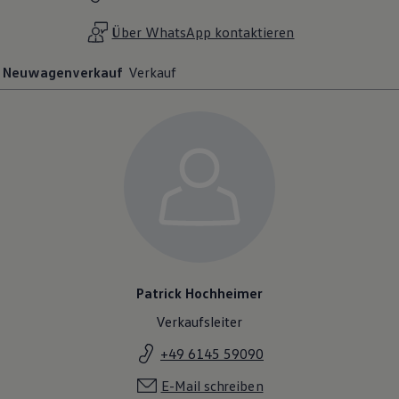
Magazin
Lifestyle
Über WhatsApp kontaktieren
Transport
Familie
Neuwagenverkauf
Verkauf
Elektromobilität
Volkswagen R
Pannen- und Unfallhilfe
Volkswagen Kundenbetreuung
Patrick Hochheimer
Verkaufsleiter
+49 6145 59090
E-Mail schreiben