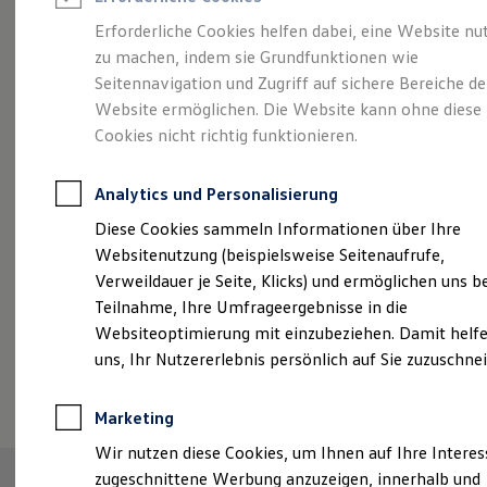
Reifenpakete
Leasing
Erforderliche Cookies helfen dabei, eine Website nu
Leasing-Angebote
zu machen, indem sie Grundfunktionen wie
Größer. Entspannter.
Gebrauchtwagen Leasing
Seitennavigation und Zugriff auf sichere Bereiche de
Junge Gebrauchtwagen-Leasing
Elektroauto Leasing
Website ermöglichen. Die Website kann ohne diese
Reichweiter.
Der ID.7.
Kleinwagen-Leasing
Cookies nicht richtig funktionieren.
Leasing ohne Anzahlung
Finanzierung
Autokredit mit Schlussrate
Analytics und Personalisierung
Versicherungen und Garantien
Kfz-Versicherung
Diese Cookies sammeln Informationen über Ihre
Restschuldversicherungen
Websitenutzung (beispielsweise Seitenaufrufe,
Garantien
Verweildauer je Seite, Klicks) und ermöglichen uns b
Wartungsverträge
Geschäftskunden
Teilnahme, Ihre Umfrageergebnisse in die
Professional Class bei Volkswagen
Websiteoptimierung mit einzubeziehen. Damit helfe
Großkunden
uns, Ihr Nutzererlebnis persönlich auf Sie zuzuschne
Behörden
(
Impressum & Rechtliches
)
Direktkunden
Sonderfahrzeuge
Marketing
Anpfiff zum Gewinn
Elektromobilität
Wir nutzen diese Cookies, um Ihnen auf Ihre Intere
Elektroautos
zugeschnittene Werbung anzuzeigen, innerhalb und
ID. Tutorials