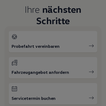
Magazin
Ihre
nächsten
Lifestyle
Transport
Familie
Schritte
Elektromobilität
Volkswagen R
Pannen- und Unfallhilfe
Volkswagen Kundenbetreuung
Probefahrt vereinbaren
Fahrzeugangebot anfordern
Servicetermin buchen