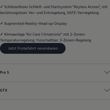
Motorenöl und Flüssigkeiten
✓
Schlüsselloses Schließ- und Startsystem "Keyless Access", mit
Räder und Reifen
berührungsloser Ver- und Entriegelung, SAFE-Verriegelung
Pannen- und Unfallhilfe
Economy Service
Volkswagen Teile
✓
Augmented-Reality-Head-up-Display
Zubehör
Modellspezifisches Zubehör
✓
Klimaanlage "Air Care Climatronic" mit 2-Zonen-
Schutz und Pflege
Transport
Temperaturregelung; freischaltbar: 3-Zonen-Regelung
Entertainment und Elektronik
Individualisieren
Jetzt Probefahrt vereinbaren
Wallbox und Ladekabel
Digitale Extras
Dienste für Ihr Modell finden
Volkswagen Apps, Login und Shop
Handy und Fahrzeug verbinden
Pro S
Updates für Software, Karten und Radio
Über Ihr Auto
Vorgängermodelle
Kundeninformationen
GTX
Volkswagen Kundenbetreuung
Warn- und Kontrollleuchten
Assistenzsysteme
Digitale Betriebsanleitung
Live Beratung