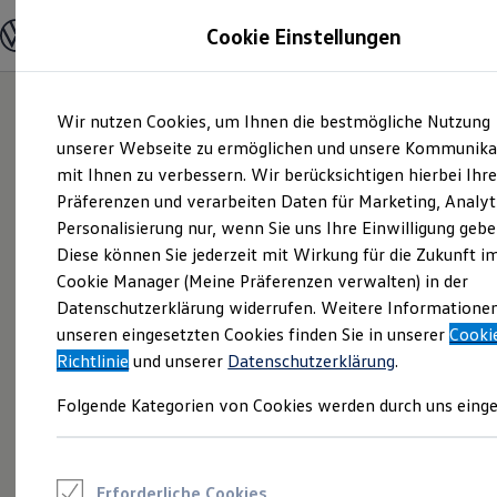
Modelle und Konfigurator
Cookie Einstellungen
Konfigurator
Modelle vergleichen
Konfiguration laden
Zum
Zum
Autosuche
Wir nutzen Cookies, um Ihnen die bestmögliche Nutzung
Hauptinhalt
Footer
Elektroautos
springen
springen
unserer Webseite zu ermöglichen und unsere Kommunika
ENERGY Sondermodelle
Nutzfahrzeuge
mit Ihnen zu verbessern. Wir berücksichtigen hierbei Ihr
SUV und CUV
Präferenzen und verarbeiten Daten für Marketing, Analyt
Familienautos
Personalisierung nur, wenn Sie uns Ihre Einwilligung gebe
Kombis
Kompaktwagen
Diese können Sie jederzeit mit Wirkung für die Zukunft i
Sportwagen
Cookie Manager (Meine Präferenzen verwalten) in der
Schnell verfügbare Fahrzeuge
Angebote und Produkte
Datenschutzerklärung widerrufen. Weitere Informatione
Aktuelle Angebote
unseren eingesetzten Cookies finden Sie in unserer
Cooki
E-Auto-Förderung
Richtlinie
und unserer
Datenschutzerklärung
.
Volkswagen Marktplatz
Die ENERGY Sondermodelle
Folgende Kategorien von Cookies werden durch uns einge
Junge Gebrauchtwagen und Gebrauchtwagen
Volkswagen Zertifizierte Gebrauchtwagen
Elektromobilität bei Gebrauchtwagen
Zubehör- und Serviceangebote
Saisonangebote
Erforderliche Cookies