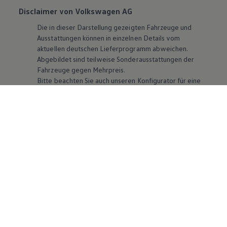
Disclaimer von Volkswagen AG
Die in dieser Darstellung gezeigten Fahrzeuge und
Ausstattungen können in einzelnen Details vom
aktuellen deutschen Lieferprogramm abweichen.
Abgebildet sind teilweise Sonderausstattungen der
Fahrzeuge gegen Mehrpreis.
Bitte beachten Sie auch unseren Konfigurator für eine
Übersicht der aktuell verfügbaren Modelle und
Ausstattungen.
Die angegebenen Verbrauchs- und Emissionswerte
beziehen sich nicht auf ein einzelnes Fahrzeug und sind
nicht Bestandteil des Angebots, sondern dienen allein
Vergleichszwecken zwischen den verschiedenen
Fahrzeugtypen. Zusatzausstattungen und
Zubehör
(Anbauteile, Reifenformat usw.) können relevante
Fahrzeugparameter, wie
z. B.
Gewicht, Rollwiderstand
und Aerodynamik verändern und neben Witterungs-
und Verkehrsbedingungen sowie dem individuellen
Fahrverhalten den Kraftstoffverbrauch, den
Stromverbrauch, die CO₂-Emissionen und die