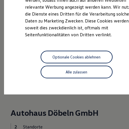
werden, sodass Ihnen auch auf anderen Webseiten
Hybridautos
relevante Werbung angezeigt werden kann. Wir nut
Marke und Erlebnis
die Dienste eines Dritten für die Verarbeitung solche
Volkswagen R und R Experience
Probefahrt vereinbaren
R-Modelle
Daten zu Marketing Zwecken. Diese Cookies werden
R Experience
soweit dies zweckdienlich ist, oftmals mit
Driving Experience
Seitenfunktionalitäten von Dritten verlinkt.
Volkswagen entdecken
Werkbesichtigung
Factory visit
Fahrzeugangebot anfordern
Lifestyle Shop
T-Roc Kollektion
Optionale Cookies ablehnen
Golf Kollektion
ID. Kollektion
Volkswagen Kollektion
Alle zulassen
R-Kollektion
Serviceanfrage stellen
GTI Kollektion
Fußball Drop
we drive football
#wedriveproud
Besitzer und Service
myVolkswagen
Autohaus Döbeln GmbH
Software Updates
Service und Ersatzteile
Inspektion und HU/AU
2
Standorte
Reparaturen und Checks