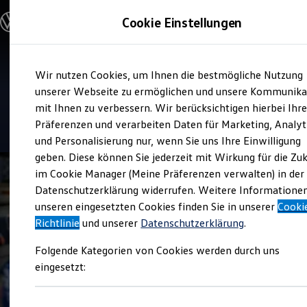
Modelle und Konfigurator
Cookie Einstellungen
Konfigurator
Modelle vergleichen
Konfiguration laden
Zum
Zum
Autosuche
Verkauf und Service
Wir nutzen Cookies, um Ihnen die bestmögliche Nutzung
Hauptinhalt
Footer
Elektroautos
Autohaus Döbeln
springen
springen
unserer Webseite zu ermöglichen und unsere Kommunika
ENERGY Sondermodelle
Nutzfahrzeuge
mit Ihnen zu verbessern. Wir berücksichtigen hierbei Ihr
SUV und CUV
5
|
197 Bewertungen
Präferenzen und verarbeiten Daten für Marketing, Analyt
Familienautos
und Personalisierung nur, wenn Sie uns Ihre Einwilligung
Kombis
Kompaktwagen
geben. Diese können Sie jederzeit mit Wirkung für die Zu
Sportwagen
im Cookie Manager (Meine Präferenzen verwalten) in der
Schnell verfügbare Fahrzeuge
Angebote und Produkte
Datenschutzerklärung widerrufen. Weitere Informatione
Aktuelle Angebote
unseren eingesetzten Cookies finden Sie in unserer
Cooki
E-Auto-Förderung
Richtlinie
und unserer
Datenschutzerklärung
.
Volkswagen Marktplatz
Die ENERGY Sondermodelle
Folgende Kategorien von Cookies werden durch uns
Junge Gebrauchtwagen und Gebrauchtwagen
Volkswagen Zertifizierte Gebrauchtwagen
eingesetzt:
Elektromobilität bei Gebrauchtwagen
Zubehör- und Serviceangebote
Saisonangebote