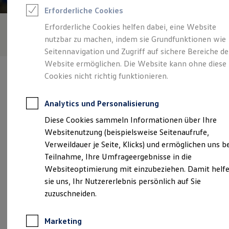
Reifenpakete
Erforderliche Cookies
Leasing
Leasing-Angebote
Erforderliche Cookies helfen dabei, eine Website
Gebrauchtwagen Leasing
nutzbar zu machen, indem sie Grundfunktionen wie
Junge Gebrauchtwagen-Leasing
Elektroauto Leasing
Seitennavigation und Zugriff auf sichere Bereiche de
Kleinwagen-Leasing
Website ermöglichen. Die Website kann ohne diese
Leasing ohne Anzahlung
Cookies nicht richtig funktionieren.
Finanzierung
Autokredit mit Schlussrate
Versicherungen und Garantien
Analytics und Personalisierung
Kfz-Versicherung
Verantwortlich für die Inhalte auf dieser Seite ist die Autohaus
Restschuldversicherungen
Diese Cookies sammeln Informationen über Ihre
Döbeln GmbH
(
Impressum & Rechtliches
)
Garantien
Websitenutzung (beispielsweise Seitenaufrufe,
Wartungsverträge
Geschäftskunden
Verweildauer je Seite, Klicks) und ermöglichen uns b
Professional Class bei Volkswagen
Unsere 
Teilnahme, Ihre Umfrageergebnisse in die
Großkunden
Websiteoptimierung mit einzubeziehen. Damit helf
Behörden
Direktkunden
sie uns, Ihr Nutzererlebnis persönlich auf Sie
Sonderfahrzeuge
Rosa-Luxemburg-Straße 1 a, 04720 Döbeln
zuzuschneiden.
Anpfiff zum Gewinn
Elektromobilität
Montag
-
Freitag
07:00
-
18:00
Uhr
Elektroautos
Marketing
ID. Tutorials