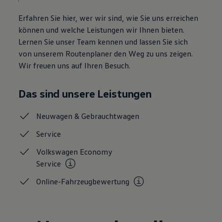
Motorenöl und Flüssigkeiten
Räder und Reifen
Erfahren Sie hier, wer wir sind, wie Sie uns erreichen
Pannen- und Unfallhilfe
können und welche Leistungen wir Ihnen bieten.
Economy Service
Lernen Sie unser Team kennen und lassen Sie sich
Volkswagen Teile
Zubehör
von unserem Routenplaner den Weg zu uns zeigen.
Modellspezifisches Zubehör
Wir freuen uns auf Ihren Besuch.
Schutz und Pflege
Transport
Entertainment und Elektronik
Das sind unsere Leistungen
Individualisieren
Wallbox und Ladekabel
Digitale Extras
Neuwagen &
Gebrauchtwagen
Dienste für Ihr Modell finden
Volkswagen Apps, Login und Shop
Service
Handy und Fahrzeug verbinden
Updates für Software, Karten und Radio
Volkswagen Economy
Über Ihr Auto
Service
Vorgängermodelle
Kundeninformationen
Online-Fahrzeugbewertung
Volkswagen Kundenbetreuung
Warn- und Kontrollleuchten
Assistenzsysteme
Digitale Betriebsanleitung
Live Beratung