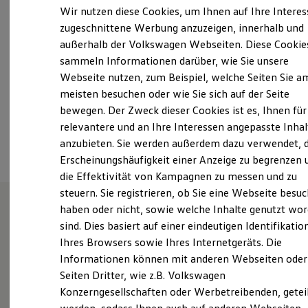
Samstag
Geschlossen
Elektrofahrzeugkonzepte
Wir nutzen diese Cookies, um Ihnen auf Ihre Intere
ID. EVERY1
Sonntag
Geschlossen
zugeschnittene Werbung anzuzeigen, innerhalb und
Reichweite
außerhalb der Volkswagen Webseiten. Diese Cookie
Reichweite der ID. Modelle
info@autohaus-doebeln.de
Reichweite im Winter
sammeln Informationen darüber, wie Sie unsere
Rekuperation
Webseite nutzen, zum Beispiel, welche Seiten Sie a
Laden
+49 3431 71800
meisten besuchen oder wie Sie sich auf der Seite
Laden unterwegs
Laden Zuhause
bewegen. Der Zweck dieser Cookies ist es, Ihnen für
Ladestationen finden
relevantere und an Ihre Interessen angepasste Inhal
Ansprechpartner
Ladezeitensimulator
anzubieten. Sie werden außerdem dazu verwendet, d
Batterie
Sicherheit
Erscheinungshäufigkeit einer Anzeige zu begrenzen 
Garantie und Lebensdauer
die Effektivität von Kampagnen zu messen und zu
Nachhaltigkeit
steuern. Sie registrieren, ob Sie eine Webseite besuc
Technologie
Kosten und Kauf
haben oder nicht, sowie welche Inhalte genutzt wo
Verbrauchskosten
sind. Dies basiert auf einer eindeutigen Identifikatio
Wie können wir
Kaufoptionen
Ihres Browsers sowie Ihres Internetgeräts. Die
E-Auto-Förderung
Software und Konnektivität
Informationen können mit anderen Webseiten oder
Ihnen weiterhelfen?
Die ID. Software 6
Seiten Dritter, wie z.B. Volkswagen
ID. Software Versionen und Updates
Konzerngesellschaften oder Werbetreibenden, getei
Digitale Extras
Schnittstellen zu Ihrem ID.