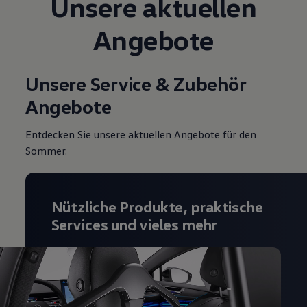
Unsere aktuellen
Magazin
Lifestyle
Angebote
Transport
Familie
Elektromobilität
Volkswagen R
Unsere Service & Zubehör
Pannen- und Unfallhilfe
Volkswagen Kundenbetreuung
Angebote
Entdecken Sie unsere aktuellen Angebote für den
Sommer.
Nützliche Produkte, praktische
Services und vieles mehr