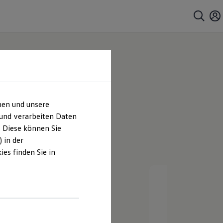
hen und unsere
 und verarbeiten Daten
. Diese können Sie
 in der
es finden Sie in