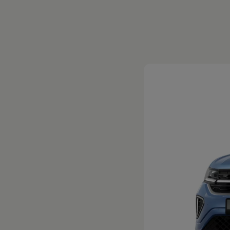
Magazin
Lifestyle
Transport
Familie
Elektromobilität
Volkswagen R
Pannen- und Unfallhilfe
Volkswagen Kundenbetreuung