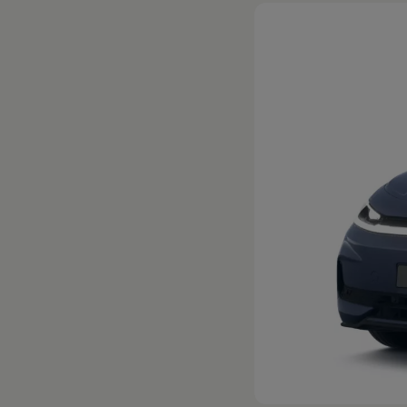
Hybridautos
Marke und Erlebnis
Volkswagen R und R Experience
R-Modelle
R Experience
Driving Experience
Volkswagen entdecken
Werkbesichtigung
Factory visit
Lifestyle Shop
T-Roc Kollektion
Golf Kollektion
ID. Kollektion
Volkswagen Kollektion
R-Kollektion
GTI Kollektion
Fußball Drop
we drive football
#wedriveproud
Besitzer und Service
myVolkswagen
Software Updates
Service und Ersatzteile
Inspektion und HU/AU
Reparaturen und Checks