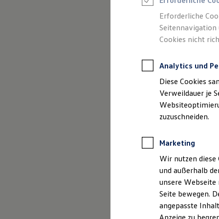
Erforderliche Co
Reifenpakete
Leasing
Erforderliche Coo
Leasing-Angebote
Seitennavigation 
Gebrauchtwagen Leasing
Cookies nicht rich
Junge Gebrauchtwagen-Leasing
Elektroauto Leasing
Kleinwagen-Leasing
Analytics und Pe
Leasing ohne Anzahlung
Finanzierung
Diese Cookies sa
Autokredit mit Schlussrate
Versicherungen und Garantien
Verweildauer je S
Kfz-Versicherung
Websiteoptimierun
Restschuldversicherungen
zuzuschneiden.
Garantien
Wartungsverträge
Geschäftskunden
Marketing
Professional Class bei Volkswagen
Großkunden
Wir nutzen diese 
Behörden
und außerhalb de
Direktkunden
Der Polo
Sonderfahrzeuge
unsere Webseite n
Anpfiff zum Gewinn
Seite bewegen. De
Elektromobilität
Kompakt, wendig und vol
angepasste Inhalt
Elektroautos
ID. Tutorials
Anzeige zu begren