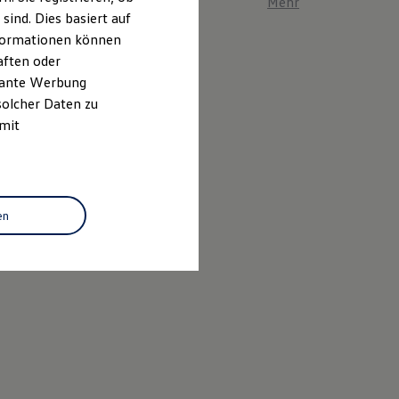
Mehr zum ID. Polo er
ind. Dies basiert auf
Informationen können
aften oder
evante Werbung
solcher Daten zu
 mit
en