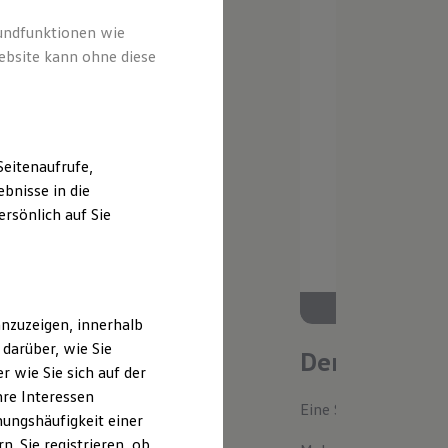
rundfunktionen wie
ebsite kann ohne diese
eitenaufrufe,
bnisse in die
rsönlich auf Sie
nzuzeigen, innerhalb
darüber, wie Sie
Der neue ID.
 wie Sie sich auf der
hre Interessen
Eine Spur Extra. Der n
ungshäufigkeit einer
. Sie registrieren, ob