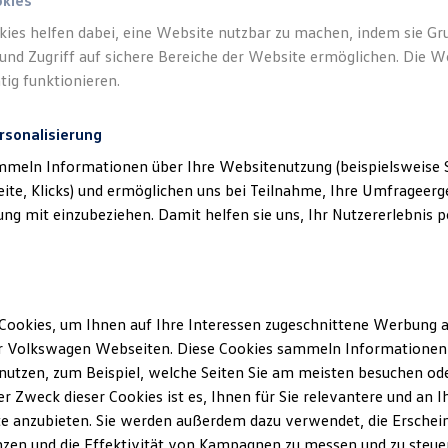
okies
kies helfen dabei, eine Website nutzbar zu machen, indem sie G
und Zugriff auf sichere Bereiche der Website ermöglichen. Die W
tig funktionieren.
rsonalisierung
mmeln Informationen über Ihre Websitenutzung (beispielsweise S
eite, Klicks) und ermöglichen uns bei Teilnahme, Ihre Umfrageerge
g mit einzubeziehen. Damit helfen sie uns, Ihr Nutzererlebnis pe
Cookies, um Ihnen auf Ihre Interessen zugeschnittene Werbung a
r Volkswagen Webseiten. Diese Cookies sammeln Informationen 
utzen, zum Beispiel, welche Seiten Sie am meisten besuchen oder
r Zweck dieser Cookies ist es, Ihnen für Sie relevantere und an I
ler Möglichkeiten. Entdecken Sie den Polo.
e anzubieten. Sie werden außerdem dazu verwendet, die Erschein
zen und die Effektivität von Kampagnen zu messen und zu steuern