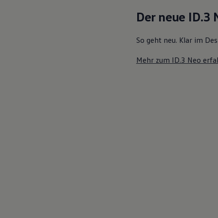
Motorenöl und Flüssigkeiten
Der neue ID.3
Räder und Reifen
Pannen- und Unfallhilfe
Economy Service
So geht neu. Klar im Des
Volkswagen Teile
Zubehör
Mehr zum ID.3 Neo erfa
Modellspezifisches Zubehör
Schutz und Pflege
Transport
Entertainment und Elektronik
Individualisieren
Wallbox und Ladekabel
Digitale Extras
Dienste für Ihr Modell finden
Volkswagen Apps, Login und Shop
Handy und Fahrzeug verbinden
Updates für Software, Karten und Radio
Über Ihr Auto
Vorgängermodelle
Kundeninformationen
Volkswagen Kundenbetreuung
Warn- und Kontrollleuchten
Assistenzsysteme
Digitale Betriebsanleitung
Live Beratung