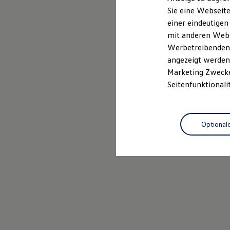
Mehr zum Polo erfahren
Elektrofahrzeugkonzepte
Sie eine Webseite
ID. EVERY1
einer eindeutigen
Reichweite
Reichweite der ID. Modelle
mit anderen Webse
Reichweite im Winter
Werbetreibenden,
Rekuperation
angezeigt werden 
Laden
Laden unterwegs
Marketing Zwecken
Laden Zuhause
Seitenfunktionali
Ladestationen finden
Ladezeitensimulator
Batterie
Sicherheit
Optional
Garantie und Lebensdauer
Nachhaltigkeit
Technologie
Kosten und Kauf
Verbrauchskosten
Kaufoptionen
E-Auto-Förderung
Software und Konnektivität
Die ID. Software 6
ID. Software Versionen und Updates
Digitale Extras
Schnittstellen zu Ihrem ID.