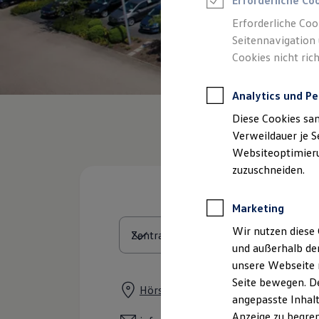
Erforderliche Co
Reifenpakete
Leasing
Erforderliche Coo
Leasing-Angebote
Seitennavigation 
Gebrauchtwagen Leasing
Cookies nicht rich
Junge Gebrauchtwagen-Leasing
Elektroauto Leasing
Kleinwagen-Leasing
Analytics und Pe
Leasing ohne Anzahlung
Finanzierung
Diese Cookies sa
Autokredit mit Schlussrate
Versicherungen und Garantien
Verweildauer je S
Kfz-Versicherung
Websiteoptimierun
Restschuldversicherungen
zuzuschneiden.
Garantien
Wartungsverträge
Geschäftskunden
Marketing
Professional Class bei Volkswagen
Großkunden
Wir nutzen diese 
Behörden
und außerhalb de
Direktkunden
Sonderfahrzeuge
unsere Webseite n
Anpfiff zum Gewinn
Seite bewegen. De
Elektromobilität
Hörschweiler Straße 15, 72296 Sch
angepasste Inhalt
Elektroautos
ID. Tutorials
Anzeige zu begren