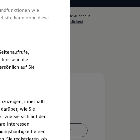
rundfunktionen wie
lich für die Inhalte auf dieser Seite ist die Autohaus
ebsite kann ohne diese
 Barth GmbH & Co. KG
(
Impressum & Rechtliches
)
eitenaufrufe,
bnisse in die
rsönlich auf Sie
nzuzeigen, innerhalb
darüber, wie Sie
 wie Sie sich auf der
hre Interessen
Ansprechpartner
ungshäufigkeit einer
. Sie registrieren, ob