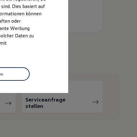
ind. Dies basiert auf
Informationen können
aften oder
evante Werbung
solcher Daten zu
 mit
helfen?
en
Serviceanfrage
stellen