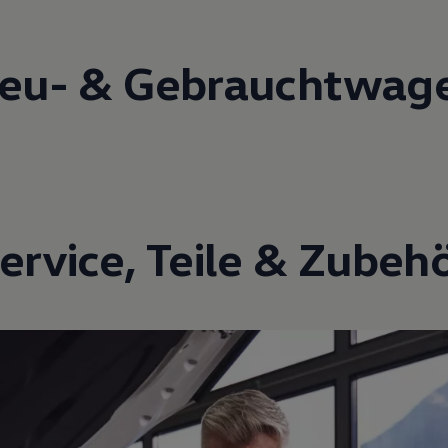
eu- &
Gebrauchtwag
ervice
,
Teile
&
Zubeh