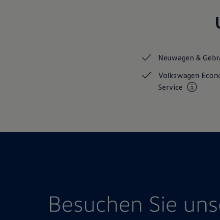
Hybridautos
Marke und Erlebnis
Volkswagen R und R Experience
R-Modelle
R Experience
Driving Experience
Neuwagen &
Gebr
Volkswagen entdecken
Werkbesichtigung
Volkswagen Eco
Factory visit
Lifestyle Shop
Service
T-Roc Kollektion
Golf Kollektion
ID. Kollektion
Volkswagen Kollektion
R-Kollektion
GTI Kollektion
Fußball Drop
we drive football
#wedriveproud
Besitzer und Service
myVolkswagen
Software Updates
Service und Ersatzteile
Inspektion und HU/AU
Reparaturen und Checks