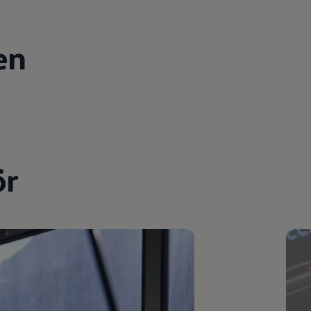
en
ör