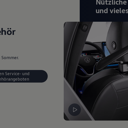
Nützliche
und viele
ehör
en Sommer.
en Service- und
ehörangeboten