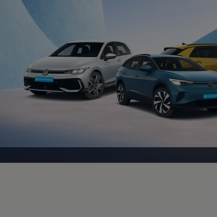
Magazin
Lifestyle
Transport
Familie
Elektromobilität
Volkswagen R
Pannen- und Unfallhilfe
Volkswagen Kundenbetreuung