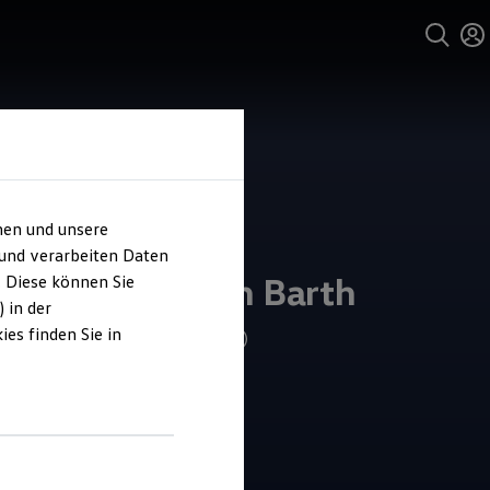
hen und unsere
und Service
 und verarbeiten Daten
ohaus Friedrich Barth
. Diese können Sie
 in der
es finden Sie in
4.8
|
305 Bewertungen