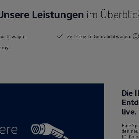
Unsere Leistungen
im Überblic
auchtwagen
Zertifizierte
Gebrauchtwagen
nomy
Die
I
Entd
live.
Eine Spu
den neu
ID. Polo