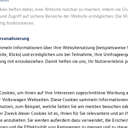
okies
kies helfen dabei, eine Website nutzbar zu machen, indem sie G
Verantwort
und Zugriff auf sichere Bereiche der Website ermöglichen. Die W
Friedrich
tig funktionieren.
rsonalisierung
mmeln Informationen über Ihre Websitenutzung (beispielsweise S
eite, Klicks) und ermöglichen uns bei Teilnahme, Ihre Umfrageerge
g mit einzubeziehen. Damit helfen sie uns, Ihr Nutzererlebnis pe
Cookies, um Ihnen auf Ihre Interessen zugeschnittene Werbung a
Unsere Abteilungen
r Volkswagen Webseiten. Diese Cookies sammeln Informationen 
utzen, zum Beispiel, welche Seiten Sie am meisten besuchen oder
Montag
-
Freitag
07:00
-
18:00
Uhr
r Zweck dieser Cookies ist es, Ihnen für Sie relevantere und an I
Samstag
Geschlossen
opfloch
e anzubieten. Sie werden außerdem dazu verwendet, die Erschein
Sonntag
Geschlossen
zen und die Effektivität von Kampagnen zu messen und zu steuern