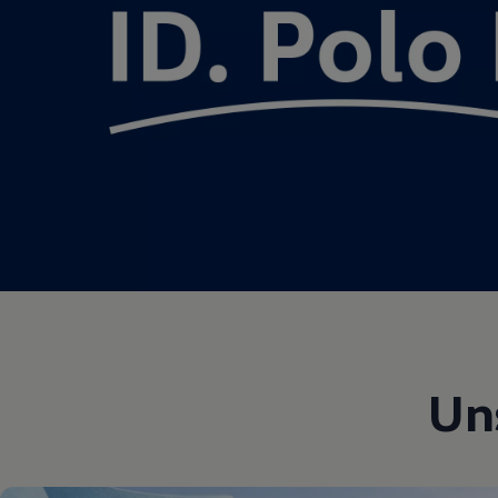
Motorenöl und Flüssigkeiten
Räder und Reifen
Pannen- und Unfallhilfe
Economy Service
Volkswagen Teile
Zubehör
Modellspezifisches Zubehör
Schutz und Pflege
Transport
Entertainment und Elektronik
Individualisieren
Wallbox und Ladekabel
Digitale Extras
Dienste für Ihr Modell finden
Volkswagen Apps, Login und Shop
Handy und Fahrzeug verbinden
Updates für Software, Karten und Radio
Über Ihr Auto
Vorgängermodelle
Un
Kundeninformationen
Volkswagen Kundenbetreuung
Warn- und Kontrollleuchten
Assistenzsysteme
Digitale Betriebsanleitung
Live Beratung