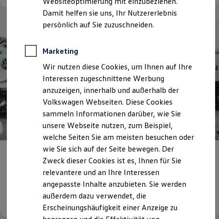
Websiteoptimierung mit einzubeziehen.
Elektrofahrzeugkonzepte
Damit helfen sie uns, Ihr Nutzererlebnis
ID. EVERY1
Reichweite
persönlich auf Sie zuzuschneiden.
Reichweite der ID. Modelle
Reichweite im Winter
Rekuperation
Marketing
Laden
Wir nutzen diese Cookies, um Ihnen auf Ihre
Laden unterwegs
Laden Zuhause
Interessen zugeschnittene Werbung
Ladestationen finden
anzuzeigen, innerhalb und außerhalb der
Ladezeitensimulator
Volkswagen Webseiten. Diese Cookies
Batterie
Sicherheit
sammeln Informationen darüber, wie Sie
Garantie und Lebensdauer
unsere Webseite nutzen, zum Beispiel,
Nachhaltigkeit
welche Seiten Sie am meisten besuchen oder
Technologie
Kosten und Kauf
wie Sie sich auf der Seite bewegen. Der
Autohaus Bauschatz & Gerstenmaier –
Ihr
Verbrauchskosten
Zweck dieser Cookies ist es, Ihnen für Sie
Kaufoptionen
Volkswagen Händler in Baden-Baden
relevantere und an Ihre Interessen
E-Auto-Förderung
Software und Konnektivität
angepasste Inhalte anzubieten. Sie werden
Die ID. Software 6
außerdem dazu verwendet, die
Details ansehen
ID. Software Versionen und Updates
Erscheinungshäufigkeit einer Anzeige zu
Digitale Extras
Schnittstellen zu Ihrem ID.