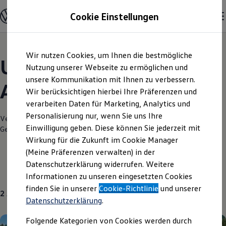
Modelle und Konfigurator
Cookie Einstellungen
Konfigurator
Modelle vergleichen
Konfiguration laden
Zum
Zum
Autosuche
Wir nutzen Cookies, um Ihnen die bestmögliche
Hauptinhalt
Footer
Elektroautos
Unsere aktuellen
springen
springen
Nutzung unserer Webseite zu ermöglichen und
ENERGY Sondermodelle
Nutzfahrzeuge
unsere Kommunikation mit Ihnen zu verbessern.
Angebote und mehr
SUV und CUV
Wir berücksichtigen hierbei Ihre Präferenzen und
Familienautos
verarbeiten Daten für Marketing, Analytics und
Kombis
Kompaktwagen
Personalisierung nur, wenn Sie uns Ihre
Verantwortlich für die Inhalte auf dieser Seite ist die Autohaus
Sportwagen
Einwilligung geben. Diese können Sie jederzeit mit
Gerstenmaier Baden GmbH
(
Impressum & Rechtliches
)
Schnell verfügbare Fahrzeuge
Angebote und Produkte
Wirkung für die Zukunft im Cookie Manager
Aktuelle Angebote
(Meine Präferenzen verwalten) in der
E-Auto-Förderung
Datenschutzerklärung widerrufen. Weitere
Volkswagen Marktplatz
Aktuelle Modelle
Neuwagen
Über uns
Informationen zu unseren eingesetzten Cookies
Die ENERGY Sondermodelle
Junge Gebrauchtwagen und Gebrauchtwagen
finden Sie in unserer
Cookie-Richtlinie
und unserer
2
Angebote
Volkswagen Zertifizierte Gebrauchtwagen
Datenschutzerklärung
.
Elektromobilität bei Gebrauchtwagen
Zubehör- und Serviceangebote
Folgende Kategorien von Cookies werden durch
Saisonangebote