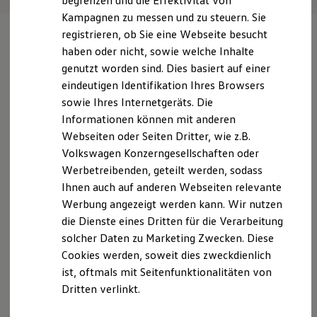
begrenzen und die Effektivität von
Hybridautos
Kampagnen zu messen und zu steuern. Sie
Marke und Erlebnis
registrieren, ob Sie eine Webseite besucht
Volkswagen R und R Experience
R-Modelle
haben oder nicht, sowie welche Inhalte
Ihre
nächsten
R Experience
genutzt worden sind. Dies basiert auf einer
Driving Experience
eindeutigen Identifikation Ihres Browsers
Volkswagen entdecken
Schritte
Werkbesichtigung
sowie Ihres Internetgeräts. Die
Factory visit
Informationen können mit anderen
Lifestyle Shop
Webseiten oder Seiten Dritter, wie z.B.
T-Roc Kollektion
Golf Kollektion
Volkswagen Konzerngesellschaften oder
ID. Kollektion
Werbetreibenden, geteilt werden, sodass
Volkswagen Kollektion
Probefahrt vereinbaren
Ihnen auch auf anderen Webseiten relevante
R-Kollektion
GTI Kollektion
Werbung angezeigt werden kann. Wir nutzen
Fußball Drop
die Dienste eines Dritten für die Verarbeitung
we drive football
solcher Daten zu Marketing Zwecken. Diese
#wedriveproud
Besitzer und Service
Cookies werden, soweit dies zweckdienlich
Fahrzeugangebot anfordern
myVolkswagen
ist, oftmals mit Seitenfunktionalitäten von
Software Updates
Dritten verlinkt.
Service und Ersatzteile
Inspektion und HU/AU
Reparaturen und Checks