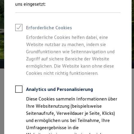
Reifenpakete
uns eingesetzt:
Leasing
Leasing-Angebote
Gebrauchtwagen Leasing
Junge Gebrauchtwagen-Leasing
Erforderliche Cookies
Elektroauto Leasing
Kleinwagen-Leasing
Erforderliche Cookies helfen dabei, eine
Leasing ohne Anzahlung
Website nutzbar zu machen, indem sie
Finanzierung
Autokredit mit Schlussrate
Grundfunktionen wie Seitennavigation und
Versicherungen und Garantien
Zugriff auf sichere Bereiche der Website
Kfz-Versicherung
ermöglichen. Die Website kann ohne diese
Restschuldversicherungen
Garantien
Cookies nicht richtig funktionieren.
Wartungsverträge
Angebot gültig bis 30.09.2026
Geschäftskunden
Professional Class bei Volkswagen
Analytics und Personalisierung
Sommer gut,
Rate noch besser.
Großkunden
Diese Cookies sammeln Informationen über
Behörden
Der Sommer ist da – und unser Leasingangebot macht
Direktkunden
Ihre Websitenutzung (beispielsweise
ihn perfekt
Sonderfahrzeuge
Seitenaufrufe, Verweildauer je Seite, Klicks)
Anpfiff zum Gewinn
und ermöglichen uns bei Teilnahme, Ihre
Elektromobilität
Details ansehen
Elektroautos
Umfrageergebnisse in die
ID. Tutorials