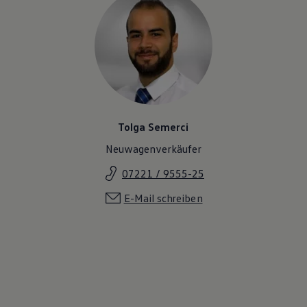
Magazin
Lifestyle
Transport
Familie
Elektromobilität
Volkswagen R
Pannen- und Unfallhilfe
Volkswagen Kundenbetreuung
Tolga Semerci
Neuwagenverkäufer
07221 / 9555-25
E-Mail schreiben