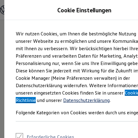
Modelle und Konfigurator
Cookie Einstellungen
Konfigurator
Modelle vergleichen
Konfiguration laden
Zum
Zum
Autosuche
Wir nutzen Cookies, um Ihnen die bestmögliche Nutzung
Hauptinhalt
Footer
Elektroautos
springen
springen
unserer Webseite zu ermöglichen und unsere Kommunika
ENERGY Sondermodelle
Nutzfahrzeuge
mit Ihnen zu verbessern. Wir berücksichtigen hierbei Ihr
SUV und CUV
Präferenzen und verarbeiten Daten für Marketing, Analyt
Familienautos
Personalisierung nur, wenn Sie uns Ihre Einwilligung gebe
Kombis
Kompaktwagen
Diese können Sie jederzeit mit Wirkung für die Zukunft i
Sportwagen
Cookie Manager (Meine Präferenzen verwalten) in der
Schnell verfügbare Fahrzeuge
Angebote und Produkte
Datenschutzerklärung widerrufen. Weitere Informatione
Aktuelle Angebote
unseren eingesetzten Cookies finden Sie in unserer
Cooki
E-Auto-Förderung
Richtlinie
und unserer
Datenschutzerklärung
.
Volkswagen Marktplatz
Die ENERGY Sondermodelle
Folgende Kategorien von Cookies werden durch uns einge
Junge Gebrauchtwagen und Gebrauchtwagen
Volkswagen Zertifizierte Gebrauchtwagen
Elektromobilität bei Gebrauchtwagen
Zubehör- und Serviceangebote
Saisonangebote
Erforderliche Cookies