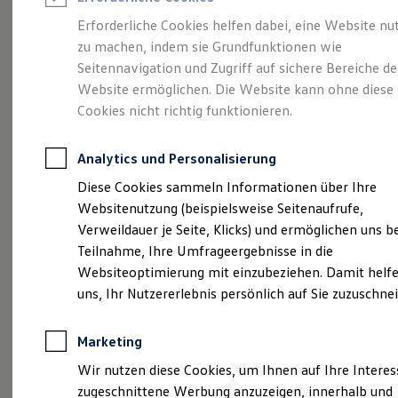
Reifenpakete
Leasing
Erforderliche Cookies helfen dabei, eine Website nu
Leasing-Angebote
zu machen, indem sie Grundfunktionen wie
So geht neu.
Gebrauchtwagen Leasing
Seitennavigation und Zugriff auf sichere Bereiche de
Junge Gebrauchtwagen-Leasing
Elektroauto Leasing
Website ermöglichen. Die Website kann ohne diese
Entdecken Sie jetzt
Kleinwagen-Leasing
Cookies nicht richtig funktionieren.
Leasing ohne Anzahlung
den neuen ID.3 Neo!
Finanzierung
Autokredit mit Schlussrate
Analytics und Personalisierung
Versicherungen und Garantien
Kfz-Versicherung
Diese Cookies sammeln Informationen über Ihre
Restschuldversicherungen
Websitenutzung (beispielsweise Seitenaufrufe,
Garantien
Verweildauer je Seite, Klicks) und ermöglichen uns b
Wartungsverträge
Geschäftskunden
Teilnahme, Ihre Umfrageergebnisse in die
Professional Class bei Volkswagen
Websiteoptimierung mit einzubeziehen. Damit helfe
Großkunden
uns, Ihr Nutzererlebnis persönlich auf Sie zuzuschne
Behörden
Direktkunden
Sonderfahrzeuge
Marketing
Anpfiff zum Gewinn
Elektromobilität
Wir nutzen diese Cookies, um Ihnen auf Ihre Intere
Elektroautos
zugeschnittene Werbung anzuzeigen, innerhalb und
ID. Tutorials