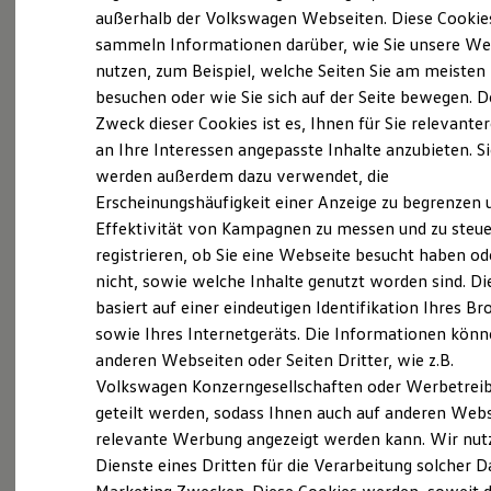
Der neue ID. Polo
außerhalb der Volkswagen Webseiten. Diese Cookie
(
Impressum & Rechtliches
)
Der neue ID.3 Neo
sammeln Informationen darüber, wie Sie unsere We
Der ID.4
nutzen, zum Beispiel, welche Seiten Sie am meisten
Der ID.4 GTX
Der ID.5 GTX
besuchen oder wie Sie sich auf der Seite bewegen. D
Der ID.7
Zweck dieser Cookies ist es, Ihnen für Sie relevante
Der ID.7 GTX
an Ihre Interessen angepasste Inhalte anzubieten. S
Der ID.7 Tourer
Probefahrt vereinbaren
Der ID.7 GTX Tourer
werden außerdem dazu verwendet, die
Der ID. Buzz
Erscheinungshäufigkeit einer Anzeige zu begrenzen 
Der neue ID. Cross
Effektivität von Kampagnen zu messen und zu steue
Elektrofahrzeugkonzepte
ID. EVERY1
registrieren, ob Sie eine Webseite besucht haben od
Reichweite
nicht, sowie welche Inhalte genutzt worden sind. Di
Fahrzeugangebot anfordern
Reichweite der ID. Modelle
basiert auf einer eindeutigen Identifikation Ihres B
Reichweite im Winter
Rekuperation
sowie Ihres Internetgeräts. Die Informationen kön
Laden
anderen Webseiten oder Seiten Dritter, wie z.B.
Laden unterwegs
Volkswagen Konzerngesellschaften oder Werbetrei
Laden Zuhause
Servicetermin buchen
Ladestationen finden
geteilt werden, sodass Ihnen auch auf anderen Web
Ladezeitensimulator
relevante Werbung angezeigt werden kann. Wir nut
Batterie
Dienste eines Dritten für die Verarbeitung solcher D
Sicherheit
Garantie und Lebensdauer