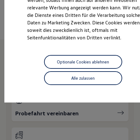
werden, sodass Ihnen auch auf anderen Webseiten
Hybridautos
relevante Werbung angezeigt werden kann. Wir nut
Marke und Erlebnis
Ansprechpartner
die Dienste eines Dritten für die Verarbeitung solche
Volkswagen R und R Experience
R-Modelle
Daten zu Marketing Zwecken. Diese Cookies werden
R Experience
soweit dies zweckdienlich ist, oftmals mit
Driving Experience
Seitenfunktionalitäten von Dritten verlinkt.
Volkswagen entdecken
Werkbesichtigung
Factory visit
Lifestyle Shop
Wie können wir
T-Roc Kollektion
Optionale Cookies ablehnen
Golf Kollektion
ID. Kollektion
Ihnen weiterhelfen?
Volkswagen Kollektion
Alle zulassen
R-Kollektion
GTI Kollektion
Fußball Drop
we drive football
#wedriveproud
Besitzer und Service
Probefahrt vereinbaren
myVolkswagen
Software Updates
Service und Ersatzteile
Inspektion und HU/AU
Reparaturen und Checks