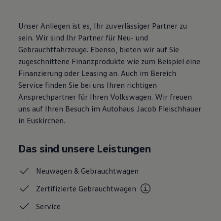
Magazin
Lifestyle
Unser Anliegen ist es, Ihr zuverlässiger Partner zu
Transport
Familie
sein. Wir sind Ihr Partner für Neu- und
Elektromobilität
Gebrauchtfahrzeuge. Ebenso, bieten wir auf Sie
Volkswagen R
zugeschnittene Finanzprodukte wie zum Beispiel eine
Pannen- und Unfallhilfe
Volkswagen Kundenbetreuung
Finanzierung oder Leasing an. Auch im Bereich
Service finden Sie bei uns Ihren richtigen
Ansprechpartner für Ihren Volkswagen. Wir freuen
uns auf Ihren Besuch im Autohaus Jacob Fleischhauer
in Euskirchen.
Das sind unsere Leistungen
Neuwagen &
Gebrauchtwagen
Zertifizierte
Gebrauchtwagen
Service