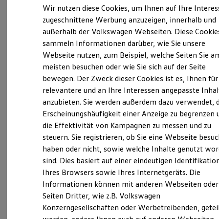
Elektrofahrzeugkonzepte
Wir nutzen diese Cookies, um Ihnen auf Ihre Intere
ID. EVERY1
zugeschnittene Werbung anzuzeigen, innerhalb und
Reichweite
außerhalb der Volkswagen Webseiten. Diese Cookie
Reichweite der ID. Modelle
Verantwortlich für die Inhalte auf dieser Seite ist die Autohaus
Reichweite im Winter
sammeln Informationen darüber, wie Sie unsere
Jacob Fleischhauer GmbH & Co. KG
(
Impressum & Rechtliches
)
Rekuperation
Webseite nutzen, zum Beispiel, welche Seiten Sie a
Laden
meisten besuchen oder wie Sie sich auf der Seite
Laden unterwegs
Laden Zuhause
bewegen. Der Zweck dieser Cookies ist es, Ihnen für
Unsere 
Ladestationen finden
relevantere und an Ihre Interessen angepasste Inhal
Ladezeitensimulator
anzubieten. Sie werden außerdem dazu verwendet, d
Batterie
Sicherheit
Erscheinungshäufigkeit einer Anzeige zu begrenzen 
Roitzheimer Straße 123, 53879 Euskirchen
Garantie und Lebensdauer
die Effektivität von Kampagnen zu messen und zu
Nachhaltigkeit
steuern. Sie registrieren, ob Sie eine Webseite besuc
Technologie
Montag
-
Freitag
07:00
-
18:00
Uhr
Kosten und Kauf
haben oder nicht, sowie welche Inhalte genutzt wo
Samstag
07:00
-
13:00
Uhr
Verbrauchskosten
sind. Dies basiert auf einer eindeutigen Identifikatio
Kaufoptionen
Sonntag
Geschlossen
Ihres Browsers sowie Ihres Internetgeräts. Die
E-Auto-Förderung
Software und Konnektivität
Informationen können mit anderen Webseiten oder
Die ID. Software 6
verkauf-euskirchen@fleischhauer.com
Seiten Dritter, wie z.B. Volkswagen
ID. Software Versionen und Updates
Konzerngesellschaften oder Werbetreibenden, getei
Digitale Extras
+49 2251 981810
Schnittstellen zu Ihrem ID.