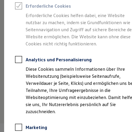
Reifenpakete
Erforderliche Cookies
Leasing
Leasing-Angebote
Erforderliche Cookies helfen dabei, eine Website
Angebot gültig bis 30.09.2026
Geschäftskunden
Gebrauchtwagen Leasing
nutzbar zu machen, indem sie Grundfunktionen wie
Junge Gebrauchtwagen-Leasing
Sommer gut,
Rate noch besser.
He
Elektroauto Leasing
Seitennavigation und Zugriff auf sichere Bereiche de
Kleinwagen-Leasing
Website ermöglichen. Die Website kann ohne diese
Der Sommer ist da – und unser Leasingangebot
Ih
Leasing ohne Anzahlung
Cookies nicht richtig funktionieren.
Finanzierung
macht ihn perfekt
Ei
Autokredit mit Schlussrate
Versicherungen und Garantien
Analytics und Personalisierung
Kfz-Versicherung
Details ansehen
Restschuldversicherungen
Diese Cookies sammeln Informationen über Ihre
Garantien
Websitenutzung (beispielsweise Seitenaufrufe,
Wartungsverträge
Geschäftskunden
Verweildauer je Seite, Klicks) und ermöglichen uns b
Professional Class bei Volkswagen
Teilnahme, Ihre Umfrageergebnisse in die
Großkunden
Websiteoptimierung mit einzubeziehen. Damit helf
Behörden
Direktkunden
sie uns, Ihr Nutzererlebnis persönlich auf Sie
Sonderfahrzeuge
zuzuschneiden.
Anpfiff zum Gewinn
Elektromobilität
Elektroautos
Marketing
ID. Tutorials