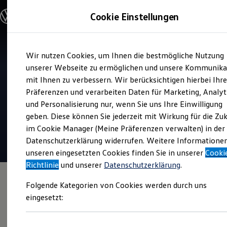
Modelle und Konfigurator
Cookie Einstellungen
Konfigurator
Modelle vergleichen
Konfiguration laden
Zum
Zum
Autosuche
Wir nutzen Cookies, um Ihnen die bestmögliche Nutzung
Hauptinhalt
Footer
Elektroautos
Verkauf und Service
springen
springen
unserer Webseite zu ermöglichen und unsere Kommunika
ENERGY Sondermodelle
Autohaus Jacob Fleischhauer
Nutzfahrzeuge
mit Ihnen zu verbessern. Wir berücksichtigen hierbei Ihr
SUV und CUV
Euskirchen
Präferenzen und verarbeiten Daten für Marketing, Analyt
Familienautos
und Personalisierung nur, wenn Sie uns Ihre Einwilligung
Kombis
4.7
|
281 Bewertungen
Kompaktwagen
geben. Diese können Sie jederzeit mit Wirkung für die Zu
Sportwagen
im Cookie Manager (Meine Präferenzen verwalten) in der
Schnell verfügbare Fahrzeuge
Angebote und Produkte
Datenschutzerklärung widerrufen. Weitere Informatione
Aktuelle Angebote
unseren eingesetzten Cookies finden Sie in unserer
Cooki
E-Auto-Förderung
Richtlinie
und unserer
Datenschutzerklärung
.
Volkswagen Marktplatz
Die ENERGY Sondermodelle
Folgende Kategorien von Cookies werden durch uns
Junge Gebrauchtwagen und Gebrauchtwagen
Volkswagen Zertifizierte Gebrauchtwagen
eingesetzt:
Elektromobilität bei Gebrauchtwagen
Zubehör- und Serviceangebote
Saisonangebote