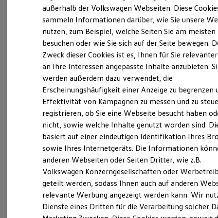
Elektrofahrzeugkonzepte
außerhalb der Volkswagen Webseiten. Diese Cookie
ID. EVERY1
Volkswagen
bietet für Ihr Discover Media oder
sammeln Informationen darüber, wie Sie unsere We
Reichweite
Discover Pro (MIB I oder MIB
II
) ein gratis
nutzen, zum Beispiel, welche Seiten Sie am meisten
Reichweite der ID. Modelle
Reichweite im Winter
besuchen oder wie Sie sich auf der Seite bewegen. D
Navigationsupdate.
Rekuperation
Zweck dieser Cookies ist es, Ihnen für Sie relevante
Laden
Aaaaaaaaber... bis dahin ist ein weiter Weg:
an Ihre Interessen angepasste Inhalte anzubieten. S
Laden unterwegs
Laden Zuhause
werden außerdem dazu verwendet, die
Ladestationen finden
Sie benötigen einen Computer, müssen sich bei
Erscheinungshäufigkeit einer Anzeige zu begrenzen 
Ladezeitensimulator
Effektivität von Kampagnen zu messen und zu steue
Batterie
Volkswagen
mit einer ID registrieren, das
Sicherheit
registrieren, ob Sie eine Webseite besucht haben od
gewünschte Kartenmaterial herunterladen, mit
Garantie und Lebensdauer
nicht, sowie welche Inhalte genutzt worden sind. Di
Nachhaltigkeit
einem separaten Programm die erhaltene Datei
basiert auf einer eindeutigen Identifikation Ihres B
Technologie
entpacken, dann gegebenenfalls Ihre
Kosten und Kauf
sowie Ihres Internetgeräts. Die Informationen kön
Verbrauchskosten
existierende Karte formatieren, um am Ende die
anderen Webseiten oder Seiten Dritter, wie z.B.
Kaufoptionen
aktuelle Datei auf Ihre
Volkswagen
SD Karte
Volkswagen Konzerngesellschaften oder Werbetrei
E-Auto-Förderung
Software und Konnektivität
aufzuspielen.
geteilt werden, sodass Ihnen auch auf anderen Web
Die ID. Software 6
relevante Werbung angezeigt werden kann. Wir nut
ID. Software Versionen und Updates
Die einen sagen "Kinderspiel", allen anderen
Dienste eines Dritten für die Verarbeitung solcher D
Digitale Extras
Schnittstellen zu Ihrem ID.
sagen wir "kein Problem - wir übernehmen das".