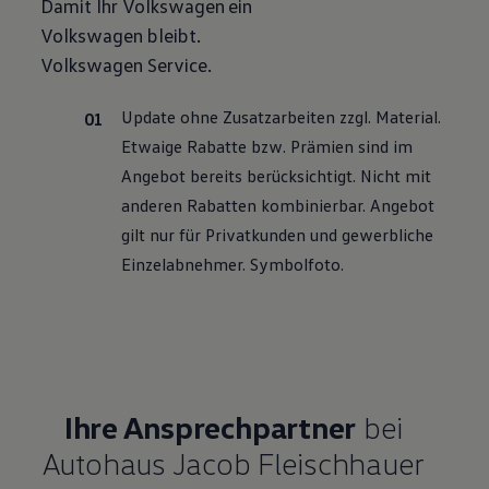
Damit Ihr
Volkswagen
ein
Motorenöl und Flüssigkeiten
Volkswagen
bleibt.
Räder und Reifen
Pannen- und Unfallhilfe
Volkswagen
Service
.
Economy Service
Volkswagen Teile
Zubehör
Update ohne Zusatzarbeiten zzgl. Material.
Modellspezifisches Zubehör
Etwaige Rabatte bzw. Prämien sind im
Schutz und Pflege
Transport
Angebot bereits berücksichtigt. Nicht mit
Entertainment und Elektronik
anderen Rabatten kombinierbar. Angebot
Individualisieren
Wallbox und Ladekabel
gilt nur für Privatkunden und gewerbliche
Digitale Extras
Einzelabnehmer. Symbolfoto.
Dienste für Ihr Modell finden
Volkswagen Apps, Login und Shop
Handy und Fahrzeug verbinden
Updates für Software, Karten und Radio
Über Ihr Auto
Vorgängermodelle
Kundeninformationen
Volkswagen Kundenbetreuung
Ihre Ansprechpartner
bei
Warn- und Kontrollleuchten
Assistenzsysteme
Autohaus Jacob Fleischhauer
Digitale Betriebsanleitung
Live Beratung