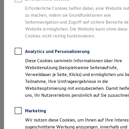
Reifenpakete
Leasing
Erforderliche Cookies helfen dabei, eine Website nu
Leasing-Angebote
zu machen, indem sie Grundfunktionen wie
Unser
Volkswagen
Gebrauchtwagen Leasing
Seitennavigation und Zugriff auf sichere Bereiche de
Junge Gebrauchtwagen-Leasing
Elektroauto Leasing
Website ermöglichen. Die Website kann ohne diese
Navigationsupdate
Kleinwagen-Leasing
Cookies nicht richtig funktionieren.
Leasing ohne Anzahlung
Finanzierung
Autokredit mit Schlussrate
Analytics und Personalisierung
Versicherungen und Garantien
Kfz-Versicherung
Diese Cookies sammeln Informationen über Ihre
Restschuldversicherungen
Websitenutzung (beispielsweise Seitenaufrufe,
Garantien
Verweildauer je Seite, Klicks) und ermöglichen uns b
Wartungsverträge
Geschäftskunden
Teilnahme, Ihre Umfrageergebnisse in die
(
Impressum & Rechtliches
)
Professional Class bei Volkswagen
Websiteoptimierung mit einzubeziehen. Damit helfe
Großkunden
Sie wollen Ihr
Volkswagen
uns, Ihr Nutzererlebnis persönlich auf Sie zuzuschne
Behörden
Direktkunden
„Discover Media“ bzw.
Sonderfahrzeuge
Marketing
Anpfiff zum Gewinn
„Discover Pro“
Elektromobilität
Wir nutzen diese Cookies, um Ihnen auf Ihre Intere
Elektroautos
Kartenmaterial aktualisieren?
zugeschnittene Werbung anzuzeigen, innerhalb und
ID. Tutorials