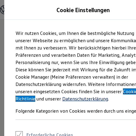
Modelle und Konfigurator
Cookie Einstellungen
Konfigurator
Modelle vergleichen
Konfiguration laden
Zum
Zum
Autosuche
Wir nutzen Cookies, um Ihnen die bestmögliche Nutzung
Hauptinhalt
Footer
Elektroautos
springen
springen
unserer Webseite zu ermöglichen und unsere Kommunika
ENERGY Sondermodelle
Nutzfahrzeuge
mit Ihnen zu verbessern. Wir berücksichtigen hierbei Ihr
SUV und CUV
Präferenzen und verarbeiten Daten für Marketing, Analyt
Familienautos
Personalisierung nur, wenn Sie uns Ihre Einwilligung gebe
Kombis
Kompaktwagen
Diese können Sie jederzeit mit Wirkung für die Zukunft i
Sportwagen
Cookie Manager (Meine Präferenzen verwalten) in der
Schnell verfügbare Fahrzeuge
Angebote und Produkte
Datenschutzerklärung widerrufen. Weitere Informatione
Aktuelle Angebote
unseren eingesetzten Cookies finden Sie in unserer
Cooki
E-Auto-Förderung
Richtlinie
und unserer
Datenschutzerklärung
.
Volkswagen Marktplatz
Die ENERGY Sondermodelle
Folgende Kategorien von Cookies werden durch uns einge
Junge Gebrauchtwagen und Gebrauchtwagen
Volkswagen Zertifizierte Gebrauchtwagen
Elektromobilität bei Gebrauchtwagen
Zubehör- und Serviceangebote
Saisonangebote
Erforderliche Cookies