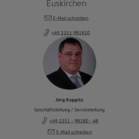
Euskirchen
Magazin
Lifestyle
Transport
E-Mail schreiben
Familie
Elektromobilität
+49 2251 981810
Volkswagen R
Pannen- und Unfallhilfe
Volkswagen Kundenbetreuung
Jörg Koppitz
Geschäftsleitung / Serviceleitung
+49 2251 - 98180 - 48
E-Mail schreiben