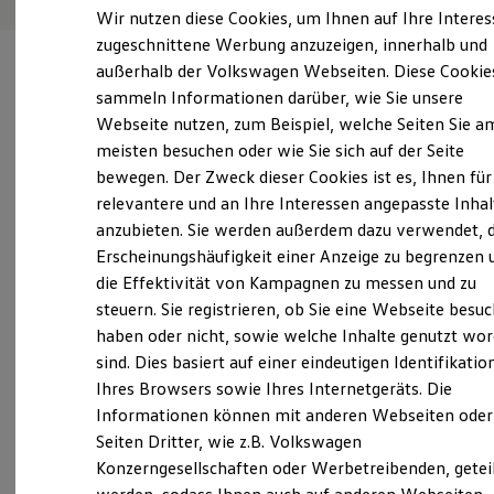
Elektrofahrzeugkonzepte
Wir nutzen diese Cookies, um Ihnen auf Ihre Intere
ID. EVERY1
zugeschnittene Werbung anzuzeigen, innerhalb und
Reichweite
außerhalb der Volkswagen Webseiten. Diese Cookie
Reichweite der ID. Modelle
Reichweite im Winter
sammeln Informationen darüber, wie Sie unsere
Rekuperation
Webseite nutzen, zum Beispiel, welche Seiten Sie a
Laden
Verantwortlich für die Inhalte auf dieser Seite ist die Autohaus
meisten besuchen oder wie Sie sich auf der Seite
Laden unterwegs
Jacob Fleischhauer GmbH & Co. KG
(
Impressum & Rechtliches
)
Laden Zuhause
bewegen. Der Zweck dieser Cookies ist es, Ihnen für
Ladestationen finden
relevantere und an Ihre Interessen angepasste Inhal
Ladezeitensimulator
anzubieten. Sie werden außerdem dazu verwendet, d
Batterie
Unsere 
Sicherheit
Erscheinungshäufigkeit einer Anzeige zu begrenzen 
Garantie und Lebensdauer
die Effektivität von Kampagnen zu messen und zu
Nachhaltigkeit
steuern. Sie registrieren, ob Sie eine Webseite besuc
Technologie
Fröbelstraße 15, 50823 Köln
Kosten und Kauf
haben oder nicht, sowie welche Inhalte genutzt wo
Verbrauchskosten
sind. Dies basiert auf einer eindeutigen Identifikatio
Kaufoptionen
Montag
-
Freitag
07:00
-
18:00
Uhr
Ihres Browsers sowie Ihres Internetgeräts. Die
E-Auto-Förderung
Samstag
07:00
-
13:00
Uhr
Software und Konnektivität
Informationen können mit anderen Webseiten oder
Die ID. Software 6
Sonntag
Geschlossen
Seiten Dritter, wie z.B. Volkswagen
ID. Software Versionen und Updates
Konzerngesellschaften oder Werbetreibenden, getei
Digitale Extras
Schnittstellen zu Ihrem ID.