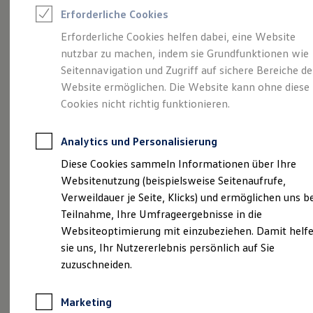
Reifenpakete
Erforderliche Cookies
Leasing
Leasing-Angebote
Erforderliche Cookies helfen dabei, eine Website
Gebrauchtwagen Leasing
nutzbar zu machen, indem sie Grundfunktionen wie
Junge Gebrauchtwagen-Leasing
Elektroauto Leasing
Seitennavigation und Zugriff auf sichere Bereiche de
Kleinwagen-Leasing
Angebot gültig bis 30.09.2026
Geschäftskunden
Website ermöglichen. Die Website kann ohne diese
Leasing ohne Anzahlung
Cookies nicht richtig funktionieren.
Finanzierung
Sommer gut,
Rate noch besser.
He
Autokredit mit Schlussrate
Der Sommer ist da – und unser Leasingangebot
Ih
Versicherungen und Garantien
Analytics und Personalisierung
Kfz-Versicherung
macht ihn perfekt
Ei
Restschuldversicherungen
Diese Cookies sammeln Informationen über Ihre
Garantien
Websitenutzung (beispielsweise Seitenaufrufe,
Wartungsverträge
Details ansehen
Geschäftskunden
Verweildauer je Seite, Klicks) und ermöglichen uns b
Professional Class bei Volkswagen
Teilnahme, Ihre Umfrageergebnisse in die
Großkunden
Websiteoptimierung mit einzubeziehen. Damit helf
Behörden
Direktkunden
sie uns, Ihr Nutzererlebnis persönlich auf Sie
Sonderfahrzeuge
zuzuschneiden.
Anpfiff zum Gewinn
Elektromobilität
Elektroautos
Marketing
ID. Tutorials