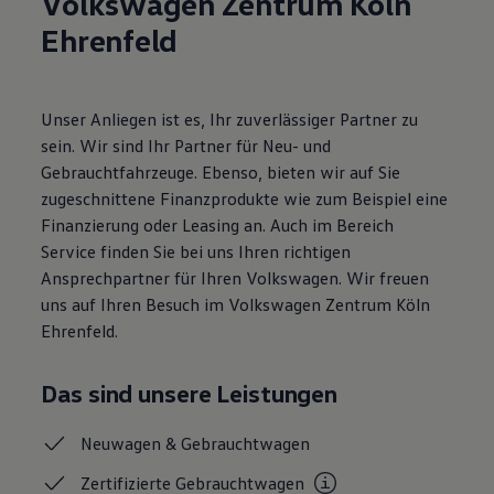
Volkswagen Zentrum Köln
Magazin
Ehrenfeld
Lifestyle
Transport
Familie
Elektromobilität
Volkswagen R
Unser Anliegen ist es, Ihr zuverlässiger Partner zu
Pannen- und Unfallhilfe
sein. Wir sind Ihr Partner für Neu- und
Volkswagen Kundenbetreuung
Gebrauchtfahrzeuge. Ebenso, bieten wir auf Sie
zugeschnittene Finanzprodukte wie zum Beispiel eine
Finanzierung oder Leasing an. Auch im Bereich
Service finden Sie bei uns Ihren richtigen
Ansprechpartner für Ihren Volkswagen. Wir freuen
uns auf Ihren Besuch im Volkswagen Zentrum Köln
Ehrenfeld.
Das sind unsere Leistungen
Neuwagen &
Gebrauchtwagen
Zertifizierte
Gebrauchtwagen