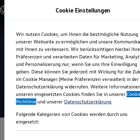
Modelle und Konfigurator
Cookie Einstellungen
Konfigurator
Modelle vergleichen
Konfiguration laden
Zum
Zum
Autosuche
Wir nutzen Cookies, um Ihnen die bestmögliche Nutzung
Hauptinhalt
Footer
Elektroautos
Verkauf und Service
springen
springen
unserer Webseite zu ermöglichen und unsere Kommunika
ENERGY Sondermodelle
Autohaus Jacob Fleischhauer
Nutzfahrzeuge
mit Ihnen zu verbessern. Wir berücksichtigen hierbei Ihr
SUV und CUV
Köln-Ehrenfeld
Präferenzen und verarbeiten Daten für Marketing, Analyt
Familienautos
und Personalisierung nur, wenn Sie uns Ihre Einwilligung
Kombis
Kompaktwagen
geben. Diese können Sie jederzeit mit Wirkung für die Zu
Top Kundenzufriedenheit Verkauf 2026
Sportwagen
im Cookie Manager (Meine Präferenzen verwalten) in der
Schnell verfügbare Fahrzeuge
4.7
|
567 Bewertungen
Angebote und Produkte
Datenschutzerklärung widerrufen. Weitere Informatione
Aktuelle Angebote
unseren eingesetzten Cookies finden Sie in unserer
Cooki
E-Auto-Förderung
Richtlinie
und unserer
Datenschutzerklärung
.
Volkswagen Marktplatz
Die ENERGY Sondermodelle
Folgende Kategorien von Cookies werden durch uns
Junge Gebrauchtwagen und Gebrauchtwagen
Volkswagen Zertifizierte Gebrauchtwagen
eingesetzt:
Elektromobilität bei Gebrauchtwagen
Zubehör- und Serviceangebote
Saisonangebote