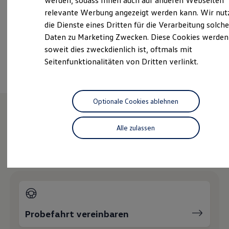
verkauf-vw-koeln-mitte@fleischhauer.com
werden, sodass Ihnen auch auf anderen Webseiten
Hybridautos
relevante Werbung angezeigt werden kann. Wir nut
Marke und Erlebnis
+49 221 57740
die Dienste eines Dritten für die Verarbeitung solche
Volkswagen R und R Experience
R-Modelle
Daten zu Marketing Zwecken. Diese Cookies werden
R Experience
soweit dies zweckdienlich ist, oftmals mit
Driving Experience
Ansprechpartner
Seitenfunktionalitäten von Dritten verlinkt.
Volkswagen entdecken
Werkbesichtigung
Factory visit
Lifestyle Shop
T-Roc Kollektion
Optionale Cookies ablehnen
Golf Kollektion
ID. Kollektion
Wie können wir
Volkswagen Kollektion
Alle zulassen
R-Kollektion
GTI Kollektion
Ihnen weiterhelfen?
Fußball Drop
we drive football
#wedriveproud
Besitzer und Service
myVolkswagen
Software Updates
Service und Ersatzteile
Probefahrt vereinbaren
Inspektion und HU/AU
Reparaturen und Checks