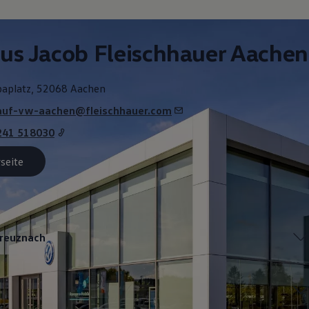
en
us Jacob Fleischhauer Aachen
paplatz, 52068 Aachen
auf-vw-aachen@fleischhauer.com
241 518030
seite
Kreuznach