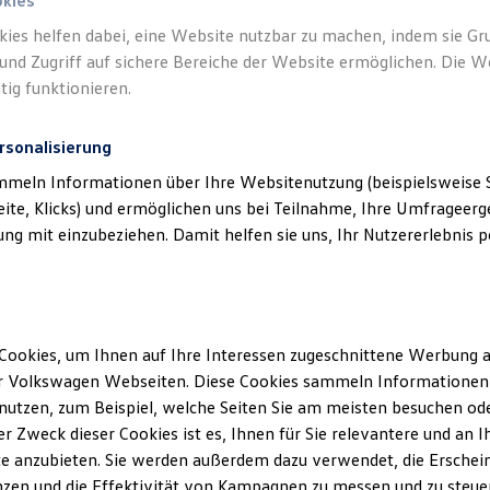
okies
kies helfen dabei, eine Website nutzbar zu machen, indem sie G
und Zugriff auf sichere Bereiche der Website ermöglichen. Die W
tig funktionieren.
rsonalisierung
mmeln Informationen über Ihre Websitenutzung (beispielsweise S
eite, Klicks) und ermöglichen uns bei Teilnahme, Ihre Umfrageerge
g mit einzubeziehen. Damit helfen sie uns, Ihr Nutzererlebnis pe
Cookies, um Ihnen auf Ihre Interessen zugeschnittene Werbung a
r Volkswagen Webseiten. Diese Cookies sammeln Informationen 
utzen, zum Beispiel, welche Seiten Sie am meisten besuchen oder
i der Fleischhauer Gruppe
r Zweck dieser Cookies ist es, Ihnen für Sie relevantere und an I
e anzubieten. Sie werden außerdem dazu verwendet, die Erschein
leischhauer-Franz ist einer der führenden Autohand
zen und die Effektivität von Kampagnen zu messen und zu steuern