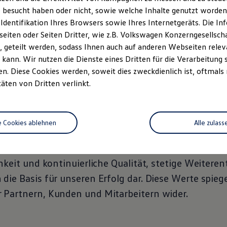
 besucht haben oder nicht, sowie welche Inhalte genutzt worden s
ündet 1924 in Köln-Raderberg, umfasst das Untern
 Identifikation Ihres Browsers sowie Ihres Internetgeräts. Die 
reizehn Standorten in Nordrhein-Westfalen und Rhe
iten oder Seiten Dritter, wie z.B. Volkswagen Konzerngesellsch
chhauer-Franz verfügt über eine umfassende Bandb
 geteilt werden, sodass Ihnen auch auf anderen Webseiten rel
r 95 Jahren sind wir durch langjährige Erfahrung ein
kann. Wir nutzen die Dienste eines Dritten für die Verarbeitung 
. Diese Cookies werden, soweit dies zweckdienlich ist, oftmals
ner für die Ansprüche und Bedürfnisse unserer Kunde
täten von Dritten verlinkt.
uelle Betreuung und hochwertige Produkte gerecht 
und motivierte Mitarbeiter sind die Grundlage unser
e Cookies ablehnen
Alle zulass
 unserem Leitbild. Denn unsere Unternehmensphiloso
enheit, Verbundenheit und Teamfähigkeit. Darüber hi
hkeit und kontinuierliche Qualität, stetige Weitere
die Basis für unseren Erfolg dar. Diese Werte spieg
Partnern, Kunden und Mitarbeitern wider.