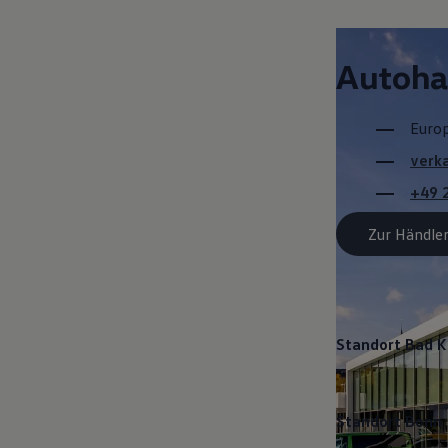
Standort Aach
Autoha
Euro
verk
+49 
Zur Händler
Standort Bad 
Standort Bonn