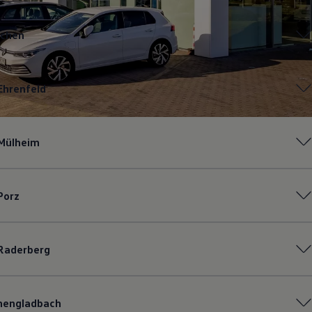
rchen
Ehrenfeld
-Mülheim
Porz
Raderberg
hengladbach