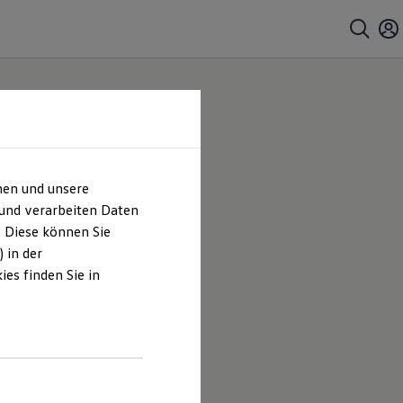
hen und unsere
 und verarbeiten Daten
. Diese können Sie
 in der
es finden Sie in