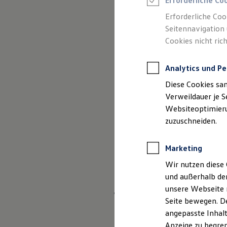
Erforderliche Co
Reifenpakete
Leasing
Erforderliche Coo
Leasing-Angebote
Seitennavigation 
Gebrauchtwagen Leasing
Cookies nicht rich
Junge Gebrauchtwagen-Leasing
Elektroauto Leasing
Kleinwagen-Leasing
Analytics und Pe
Leasing ohne Anzahlung
Finanzierung
Diese Cookies sa
Autokredit mit Schlussrate
Versicherungen und Garantien
Verweildauer je S
Kfz-Versicherung
Websiteoptimierun
Restschuldversicherungen
zuzuschneiden.
Garantien
Wartungsverträge
Geschäftskunden
Marketing
Professional Class bei Volkswagen
Großkunden
Wir nutzen diese 
Behörden
und außerhalb de
Direktkunden
Sonderfahrzeuge
unsere Webseite n
Willkommen be
Anpfiff zum Gewinn
Seite bewegen. De
Elektromobilität
angepasste Inhalt
Elektroautos
ID. Tutorials
Die Firmengruppe F
Anzeige zu begren