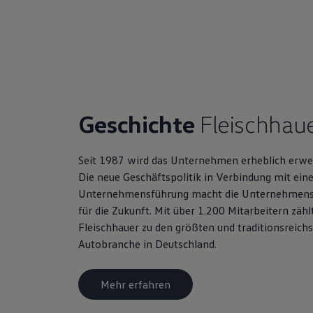
Magazin
Lifestyle
Transport
Familie
Elektromobilität
Volkswagen R
Pannen- und Unfallhilfe
Volkswagen Kundenbetreuung
Geschichte
Fleischhau
Seit 1987 wird das Unternehmen erheblich erwei
Die neue Geschäftspolitik in Verbindung mit ei
Unternehmensführung macht die Unternehmensg
für die Zukunft. Mit über 1.200 Mitarbeitern zäh
Fleischhauer zu den größten und traditionsreic
Autobranche in Deutschland.
Mehr erfahren