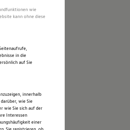
rundfunktionen wie
ebsite kann ohne diese
eitenaufrufe,
bnisse in die
rsönlich auf Sie
nzuzeigen, innerhalb
darüber, wie Sie
 wie Sie sich auf der
hre Interessen
ungshäufigkeit einer
elspartner in
. Sie registrieren, ob