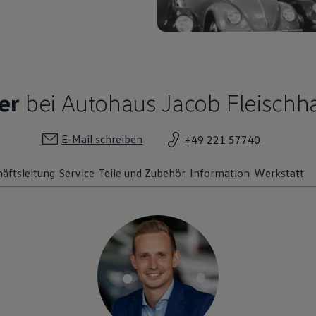
er
bei Autohaus Jacob Fleischh
E-Mail schreiben
+49 221 57740
äftsleitung
Service
Teile und Zubehör
Information
Werkstatt