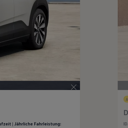
D
zeit | Jährliche Fahrleistung:
ID