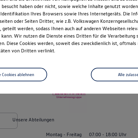
 besucht haben oder nicht, sowie welche Inhalte genutzt worden s
 Identifikation Ihres Browsers sowie Ihres Internetgeräts. Die 
iten oder Seiten Dritter, wie z.B. Volkswagen Konzerngesellsch
 geteilt werden, sodass Ihnen auch auf anderen Webseiten rel
kann. Wir nutzen die Dienste eines Dritten für die Verarbeitung 
. Diese Cookies werden, soweit dies zweckdienlich ist, oftmals
täten von Dritten verlinkt.
haus Jacob Fleischhauer GmbH & Co. KG
(
Impressum & Rechtliches
)
e Cookies ablehnen
Alle zulass
Unsere Abteilungen
Montag
-
Freitag
07:00
-
18:00
Uhr