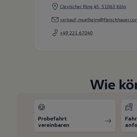
Hybridautos
Clevischer Ring 45, 51063 Köln
Marke und Erlebnis
Volkswagen R und R Experience
verkauf-muelheim@fleischhauer.co
R-Modelle
R Experience
Driving Experience
+49 221 67040
Volkswagen entdecken
Werkbesichtigung
Factory visit
Lifestyle Shop
T-Roc Kollektion
Golf Kollektion
ID. Kollektion
Volkswagen Kollektion
Wie kö
R-Kollektion
GTI Kollektion
Fußball Drop
we drive football
#wedriveproud
Besitzer und Service
myVolkswagen
Probefahrt
Fah
Software Updates
vereinbaren
anfo
Service und Ersatzteile
Inspektion und HU/AU
Reparaturen und Checks