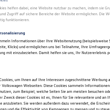
okies
kies helfen dabei, eine Website nutzbar zu machen, indem sie G
und Zugriff auf sichere Bereiche der Website ermöglichen. Die W
tig funktionieren.
rsonalisierung
mmeln Informationen über Ihre Websitenutzung (beispielsweise S
eite, Klicks) und ermöglichen uns bei Teilnahme, Ihre Umfrageerge
g mit einzubeziehen. Damit helfen sie uns, Ihr Nutzererlebnis pe
Cookies, um Ihnen auf Ihre Interessen zugeschnittene Werbung a
r Volkswagen Webseiten. Diese Cookies sammeln Informationen 
utzen, zum Beispiel, welche Seiten Sie am meisten besuchen oder
r Zweck dieser Cookies ist es, Ihnen für Sie relevantere und an I
e anzubieten. Sie werden außerdem dazu verwendet, die Erschein
zen und die Effektivität von Kampagnen zu messen und zu steuern