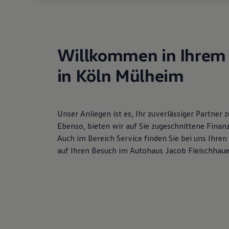
Motorenöl und Flüssigkeiten
Räder und Reifen
Pannen- und Unfallhilfe
Economy Service
Volkswagen Teile
Willkommen in Ihrem 
Zubehör
Modellspezifisches Zubehör
in Köln Mülheim
Schutz und Pflege
Transport
Entertainment und Elektronik
Individualisieren
Wallbox und Ladekabel
Unser Anliegen ist es, Ihr zuverlässiger Partner 
Digitale Extras
Ebenso, bieten wir auf Sie zugeschnittene Finan
Dienste für Ihr Modell finden
Volkswagen Apps, Login und Shop
Auch im Bereich Service finden Sie bei uns Ihre
Handy und Fahrzeug verbinden
auf Ihren Besuch im Autohaus Jacob Fleischhaue
Updates für Software, Karten und Radio
Über Ihr Auto
Vorgängermodelle
Kundeninformationen
Volkswagen Kundenbetreuung
Warn- und Kontrollleuchten
Assistenzsysteme
Digitale Betriebsanleitung
Live Beratung