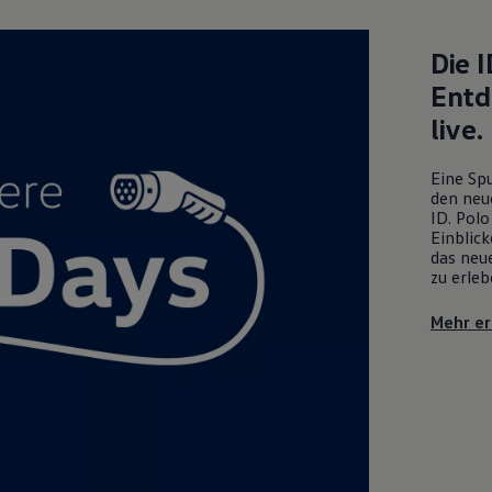
Die
I
Entd
live.
Eine Spu
den neu
ID. Polo
Einblick
das neue
zu erleb
Mehr er