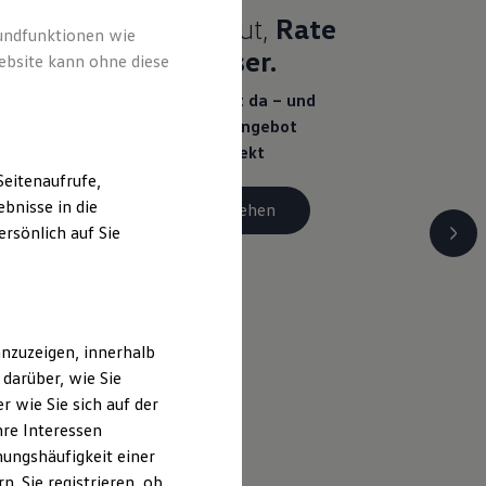
Sommer gut,
Rate
rundfunktionen wie
noch besser.
ebsite kann ohne diese
Der Sommer ist da – und
unser Leasingangebot
macht ihn perfekt
eitenaufrufe,
bnisse in die
Details ansehen
rsönlich auf Sie
nzuzeigen, innerhalb
darüber, wie Sie
 wie Sie sich auf der
hre Interessen
ungshäufigkeit einer
. Sie registrieren, ob