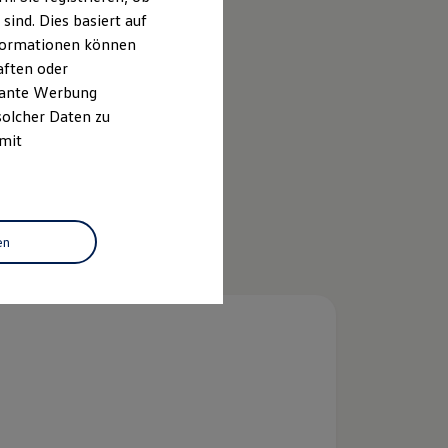
ind. Dies basiert auf
Informationen können
aften oder
evante Werbung
solcher Daten zu
 mit
en