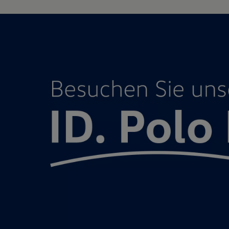
Magazin
Lifestyle
Transport
Familie
Elektromobilität
Volkswagen R
Pannen- und Unfallhilfe
Volkswagen Kundenbetreuung