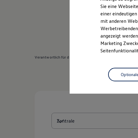
Elektrofahrzeugkonzepte
Sie eine Webseite
ID. EVERY1
einer eindeutigen
Reichweite
Reichweite der ID. Modelle
mit anderen Webse
Reichweite im Winter
Werbetreibenden,
Rekuperation
angezeigt werden 
Laden
Laden unterwegs
Marketing Zwecken
Laden Zuhause
Seitenfunktionali
Ladestationen finden
Verantwortlich für die Inhalte auf dieser Seite ist die Auto
Ladezeitensimulator
Batterie
Sicherheit
Optional
Garantie und Lebensdauer
Nachhaltigkeit
Technologie
Kosten und Kauf
Verbrauchskosten
Kaufoptionen
E-Auto-Förderung
Software und Konnektivität
Die ID. Software 6
ID. Software Versionen und Updates
Digitale Extras
Schnittstellen zu Ihrem ID.