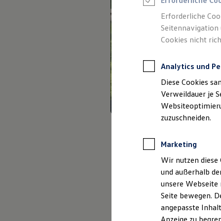
Erforderliche Co
Reifenpakete
Leasing
Erforderliche Coo
Leasing-Angebote
Seitennavigation 
Gebrauchtwagen Leasing
Cookies nicht rich
Junge Gebrauchtwagen-Leasing
Elektroauto Leasing
Kleinwagen-Leasing
Analytics und Pe
Leasing ohne Anzahlung
Finanzierung
Diese Cookies sa
Autokredit mit Schlussrate
Versicherungen und Garantien
Verweildauer je S
Kfz-Versicherung
Websiteoptimierun
Restschuldversicherungen
zuzuschneiden.
Garantien
Wartungsverträge
Geschäftskunden
Marketing
Professional Class bei Volkswagen
Großkunden
Wir nutzen diese 
Behörden
und außerhalb de
Direktkunden
Sonderfahrzeuge
unsere Webseite n
Anpfiff zum Gewinn
Seite bewegen. De
Elektromobilität
angepasste Inhalt
Elektroautos
ID. Tutorials
Anzeige zu begren