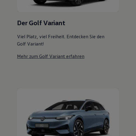
Magazin
Lifestyle
Transport
Familie
Der Golf Variant
Elektromobilität
Volkswagen R
Viel Platz, viel Freiheit. Entdecken Sie den
Pannen- und Unfallhilfe
Volkswagen Kundenbetreuung
Golf Variant!
Mehr zum Golf Variant erfahren