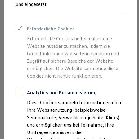
Reifenpakete
uns eingesetzt:
Leasing
Leasing-Angebote
Gebrauchtwagen Leasing
Junge Gebrauchtwagen-Leasing
Erforderliche Cookies
Elektroauto Leasing
Kleinwagen-Leasing
Erforderliche Cookies helfen dabei, eine
Leasing ohne Anzahlung
Website nutzbar zu machen, indem sie
Finanzierung
Autokredit mit Schlussrate
Grundfunktionen wie Seitennavigation und
Versicherungen und Garantien
Der Polo
Zugriff auf sichere Bereiche der Website
Kfz-Versicherung
ermöglichen. Die Website kann ohne diese
Restschuldversicherungen
Garantien
Cookies nicht richtig funktionieren.
Kompakt, wendig und voller Möglichkeiten.
Wartungsverträge
Entdecken Sie den Polo.
Geschäftskunden
Professional Class bei Volkswagen
Analytics und Personalisierung
Mehr zum Polo erfahren
Großkunden
Diese Cookies sammeln Informationen über
Behörden
Direktkunden
Ihre Websitenutzung (beispielsweise
Sonderfahrzeuge
Seitenaufrufe, Verweildauer je Seite, Klicks)
Anpfiff zum Gewinn
und ermöglichen uns bei Teilnahme, Ihre
Elektromobilität
Elektroautos
Umfrageergebnisse in die
ID. Tutorials