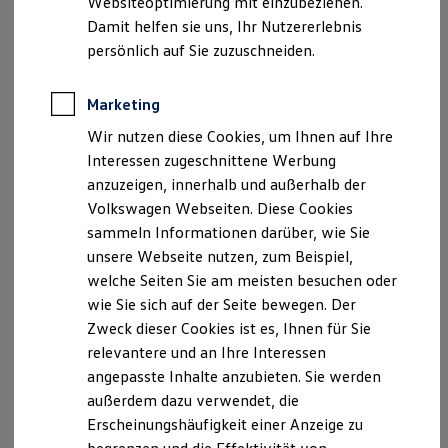
Websiteoptimierung mit einzubeziehen.
Elektrofahrzeugkonzepte
Damit helfen sie uns, Ihr Nutzererlebnis
ID. EVERY1
Reichweite
persönlich auf Sie zuzuschneiden.
Reichweite der ID. Modelle
Reichweite im Winter
Rekuperation
Marketing
Laden
Wir nutzen diese Cookies, um Ihnen auf Ihre
Laden unterwegs
Laden Zuhause
Interessen zugeschnittene Werbung
Der neue ID.3 Neo
Ladestationen finden
anzuzeigen, innerhalb und außerhalb der
Ladezeitensimulator
Volkswagen Webseiten. Diese Cookies
Batterie
So geht neu. Klar im Design. Stark im Alltag.
Sicherheit
sammeln Informationen darüber, wie Sie
Entdecken Sie jetzt den neuen ID.3 Neo!
Garantie und Lebensdauer
unsere Webseite nutzen, zum Beispiel,
Nachhaltigkeit
Mehr zum ID.3 Neo erfahren
welche Seiten Sie am meisten besuchen oder
Technologie
Kosten und Kauf
wie Sie sich auf der Seite bewegen. Der
Verbrauchskosten
Zweck dieser Cookies ist es, Ihnen für Sie
Kaufoptionen
relevantere und an Ihre Interessen
E-Auto-Förderung
Software und Konnektivität
angepasste Inhalte anzubieten. Sie werden
Die ID. Software 6
außerdem dazu verwendet, die
ID. Software Versionen und Updates
Erscheinungshäufigkeit einer Anzeige zu
Digitale Extras
Schnittstellen zu Ihrem ID.