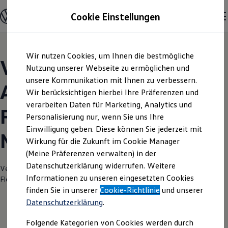
Modelle und Konfigurator
Cookie Einstellungen
Konfigurator
Modelle vergleichen
Konfiguration laden
Zum
Zum
Autosuche
Wir nutzen Cookies, um Ihnen die bestmögliche
Hauptinhalt
Footer
Elektroautos
Volkswagen Modelle |
springen
springen
Nutzung unserer Webseite zu ermöglichen und
ENERGY Sondermodelle
Nutzfahrzeuge
unsere Kommunikation mit Ihnen zu verbessern.
Autohaus Jacob
SUV und CUV
Wir berücksichtigen hierbei Ihre Präferenzen und
Familienautos
verarbeiten Daten für Marketing, Analytics und
Kombis
Fleischhauer Köln-
Kompaktwagen
Personalisierung nur, wenn Sie uns Ihre
Sportwagen
Einwilligung geben. Diese können Sie jederzeit mit
Schnell verfügbare Fahrzeuge
Mühlheim
Angebote und Produkte
Wirkung für die Zukunft im Cookie Manager
Aktuelle Angebote
(Meine Präferenzen verwalten) in der
E-Auto-Förderung
Datenschutzerklärung widerrufen. Weitere
Volkswagen Marktplatz
Verantwortlich für die Inhalte auf dieser Seite ist die Autohaus Jacob
Informationen zu unseren eingesetzten Cookies
Die ENERGY Sondermodelle
Fleischhauer GmbH & Co. KG
(
Impressum & Rechtliches
)
Junge Gebrauchtwagen und Gebrauchtwagen
finden Sie in unserer
Cookie-Richtlinie
und unserer
Volkswagen Zertifizierte Gebrauchtwagen
Datenschutzerklärung
.
Elektromobilität bei Gebrauchtwagen
Zubehör- und Serviceangebote
Folgende Kategorien von Cookies werden durch
Saisonangebote