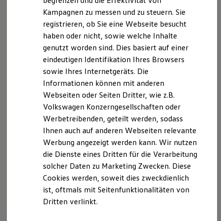
begrenzen und die Effektivität von
Hybridautos
Kampagnen zu messen und zu steuern. Sie
Marke und Erlebnis
registrieren, ob Sie eine Webseite besucht
Volkswagen R und R Experience
R-Modelle
haben oder nicht, sowie welche Inhalte
R Experience
genutzt worden sind. Dies basiert auf einer
Driving Experience
eindeutigen Identifikation Ihres Browsers
Volkswagen entdecken
Der T-Cross
Werkbesichtigung
sowie Ihres Internetgeräts. Die
Factory visit
Informationen können mit anderen
Lifestyle Shop
Wendig, flexibel, vielseitig. Entdecken Sie den
Webseiten oder Seiten Dritter, wie z.B.
T-Roc Kollektion
T‑Cross.
Golf Kollektion
Volkswagen Konzerngesellschaften oder
ID. Kollektion
Werbetreibenden, geteilt werden, sodass
Volkswagen Kollektion
Mehr zum T-Cross erfahren
Ihnen auch auf anderen Webseiten relevante
R-Kollektion
GTI Kollektion
Werbung angezeigt werden kann. Wir nutzen
Fußball Drop
die Dienste eines Dritten für die Verarbeitung
we drive football
solcher Daten zu Marketing Zwecken. Diese
#wedriveproud
Besitzer und Service
Cookies werden, soweit dies zweckdienlich
myVolkswagen
ist, oftmals mit Seitenfunktionalitäten von
Software Updates
Dritten verlinkt.
Service und Ersatzteile
Inspektion und HU/AU
Reparaturen und Checks