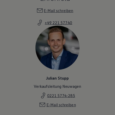
Magazin
Lifestyle
E-Mail schreiben
Transport
Familie
+49 221 57740
Elektromobilität
Volkswagen R
Pannen- und Unfallhilfe
Volkswagen Kundenbetreuung
Julian Stupp
Verkaufsleitung Neuwagen
0221 5774-285
E-Mail schreiben