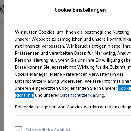
Modelle und Konfigurator
Cookie Einstellungen
Konfigurator
Modelle vergleichen
Konfiguration laden
Zum
Zum
Autosuche
Wir nutzen Cookies, um Ihnen die bestmögliche Nutzung
Hauptinhalt
Footer
Elektroautos
springen
springen
unserer Webseite zu ermöglichen und unsere Kommunika
ENERGY Sondermodelle
Nutzfahrzeuge
mit Ihnen zu verbessern. Wir berücksichtigen hierbei Ihr
SUV und CUV
Präferenzen und verarbeiten Daten für Marketing, Analyt
Familienautos
Personalisierung nur, wenn Sie uns Ihre Einwilligung gebe
Kombis
Kompaktwagen
Diese können Sie jederzeit mit Wirkung für die Zukunft i
Sportwagen
Cookie Manager (Meine Präferenzen verwalten) in der
Schnell verfügbare Fahrzeuge
Angebote und Produkte
Datenschutzerklärung widerrufen. Weitere Informatione
Aktuelle Angebote
unseren eingesetzten Cookies finden Sie in unserer
Cooki
E-Auto-Förderung
Richtlinie
und unserer
Datenschutzerklärung
.
Volkswagen Marktplatz
Die ENERGY Sondermodelle
Folgende Kategorien von Cookies werden durch uns einge
Junge Gebrauchtwagen und Gebrauchtwagen
Volkswagen Zertifizierte Gebrauchtwagen
Elektromobilität bei Gebrauchtwagen
Zubehör- und Serviceangebote
Saisonangebote
Erforderliche Cookies