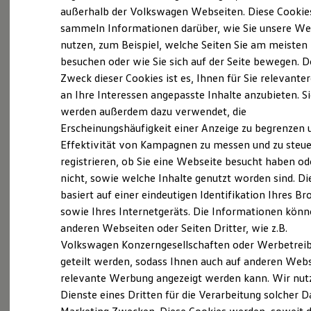
Elektrofahrzeugkonzepte
außerhalb der Volkswagen Webseiten. Diese Cookie
ID. EVERY1
sammeln Informationen darüber, wie Sie unsere We
Reichweite
nutzen, zum Beispiel, welche Seiten Sie am meisten
Reichweite der ID. Modelle
Reichweite im Winter
besuchen oder wie Sie sich auf der Seite bewegen. D
Rekuperation
Zweck dieser Cookies ist es, Ihnen für Sie relevante
Laden
an Ihre Interessen angepasste Inhalte anzubieten. S
Laden unterwegs
Laden Zuhause
werden außerdem dazu verwendet, die
Ladestationen finden
Erscheinungshäufigkeit einer Anzeige zu begrenzen 
Ladezeitensimulator
Effektivität von Kampagnen zu messen und zu steue
Batterie
Sicherheit
registrieren, ob Sie eine Webseite besucht haben od
Garantie und Lebensdauer
nicht, sowie welche Inhalte genutzt worden sind. Di
Nachhaltigkeit
basiert auf einer eindeutigen Identifikation Ihres B
Technologie
Kosten und Kauf
sowie Ihres Internetgeräts. Die Informationen kön
Verbrauchskosten
anderen Webseiten oder Seiten Dritter, wie z.B.
Kaufoptionen
Volkswagen Konzerngesellschaften oder Werbetrei
E-Auto-Förderung
Software und Konnektivität
geteilt werden, sodass Ihnen auch auf anderen Web
Die ID. Software 6
relevante Werbung angezeigt werden kann. Wir nut
ID. Software Versionen und Updates
Dienste eines Dritten für die Verarbeitung solcher D
Digitale Extras
Schnittstellen zu Ihrem ID.