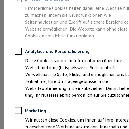
Reifenpakete
Leasing
Erforderliche Cookies helfen dabei, eine Website nu
Leasing-Angebote
zu machen, indem sie Grundfunktionen wie
Eine Spur Extra.
Der
Gebrauchtwagen Leasing
Seitennavigation und Zugriff auf sichere Bereiche de
Junge Gebrauchtwagen-Leasing
Elektroauto Leasing
Website ermöglichen. Die Website kann ohne diese
neue vollelektrische
Kleinwagen-Leasing
Cookies nicht richtig funktionieren.
Leasing ohne Anzahlung
ID. Polo
Finanzierung
Autokredit mit Schlussrate
Analytics und Personalisierung
Versicherungen und Garantien
Kfz-Versicherung
Diese Cookies sammeln Informationen über Ihre
Restschuldversicherungen
Websitenutzung (beispielsweise Seitenaufrufe,
Garantien
Verweildauer je Seite, Klicks) und ermöglichen uns b
Wartungsverträge
Geschäftskunden
Teilnahme, Ihre Umfrageergebnisse in die
Professional Class bei Volkswagen
Websiteoptimierung mit einzubeziehen. Damit helfe
Großkunden
uns, Ihr Nutzererlebnis persönlich auf Sie zuzuschne
Behörden
Direktkunden
Sonderfahrzeuge
Marketing
Anpfiff zum Gewinn
(
Impressum & Rechtliches
)
Elektromobilität
Wir nutzen diese Cookies, um Ihnen auf Ihre Intere
Elektroautos
zugeschnittene Werbung anzuzeigen, innerhalb und
ID. Tutorials