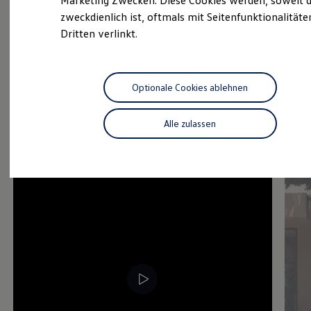
Marketing Zwecken. Diese Cookies werden, soweit d
Hybridautos
zweckdienlich ist, oftmals mit Seitenfunktionalität
Marke und Erlebnis
Serviceanfrage stellen
Dritten verlinkt.
Volkswagen R und R Experience
R-Modelle
R Experience
Driving Experience
Volkswagen entdecken
Optionale Cookies ablehnen
Werkbesichtigung
Factory visit
Lifestyle Shop
Alle zulassen
T-Roc Kollektion
Golf Kollektion
ID. Kollektion
Volkswagen Kollektion
R-Kollektion
GTI Kollektion
Fußball Drop
we drive football
#wedriveproud
Besitzer und Service
myVolkswagen
Software Updates
Service und Ersatzteile
Inspektion und HU/AU
Reparaturen und Checks