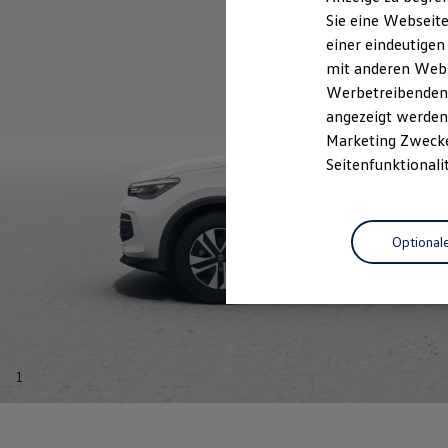
Elektrofahrzeugkonzepte
Sie eine Webseite
ID. EVERY1
einer eindeutigen
Reichweite
Reichweite der ID. Modelle
mit anderen Webse
Reichweite im Winter
Werbetreibenden,
Rekuperation
angezeigt werden 
Laden
Laden unterwegs
Marketing Zwecken
Laden Zuhause
Seitenfunktionali
Ladestationen finden
Ladezeitensimulator
Batterie
Sicherheit
Optional
Garantie und Lebensdauer
Nachhaltigkeit
Technologie
Kosten und Kauf
Verbrauchskosten
Kaufoptionen
E-Auto-Förderung
Software und Konnektivität
1
Die ID. Software 6
ID. Software Versionen und Updates
Digitale Extras
Schnittstellen zu Ihrem ID.