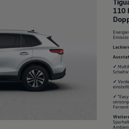
Tigu
110 
Dopp
Energie
Emissio
Lackier
Ausstat
✓
Multi
Schaltw
✓
Vorde
einstell
✓
"Easy
sensorg
Fernent
Weiter
Spurhalt
Ambient