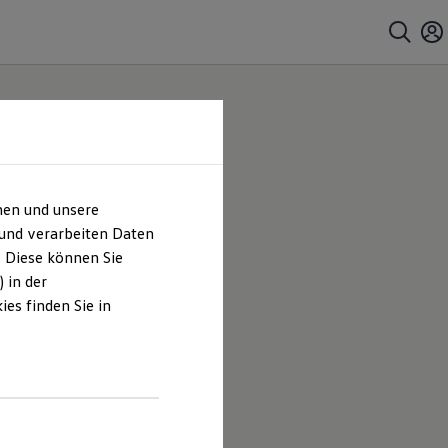
hen und unsere
 und verarbeiten Daten
. Diese können Sie
 in der
es finden Sie in