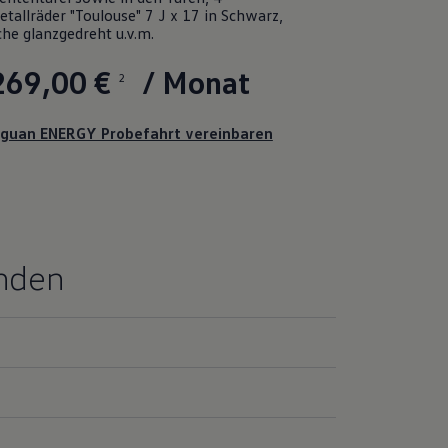
tallräder "Toulouse" 7 J x 17 in Schwarz,
he glanzgedreht u.v.m.
269,00 €
/ Monat
2
iguan ENERGY Probefahrt vereinbaren
unden