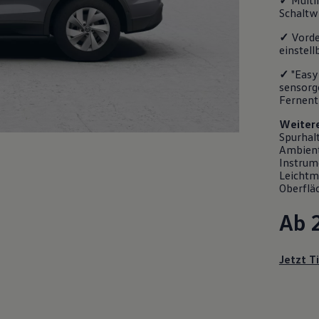
✓
Multi
Schaltw
✓
Vorde
einstell
✓
"Easy
sensorg
Fernent
Weiter
Spurhalt
Ambient
Instrum
Leichtme
Oberfläc
Ab 
Jetzt T