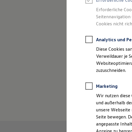
Erforderliche Co
Reifenpakete
Leasing
Erforderliche Coo
Leasing-Angebote
Seitennavigation 
Gebrauchtwagen Leasing
Cookies nicht rich
Junge Gebrauchtwagen-Leasing
Elektroauto Leasing
Kleinwagen-Leasing
Analytics und Pe
Leasing ohne Anzahlung
(
Impressum & Rechtliches
)
Finanzierung
Diese Cookies sa
Autokredit mit Schlussrate
Versicherungen und Garantien
Verweildauer je S
Kfz-Versicherung
Websiteoptimierun
Restschuldversicherungen
zuzuschneiden.
Garantien
Wartungsverträge
Geschäftskunden
Marketing
Professional Class bei Volkswagen
Großkunden
Wir nutzen diese 
Behörden
und außerhalb de
Direktkunden
Sonderfahrzeuge
unsere Webseite n
Anpfiff zum Gewinn
Seite bewegen. De
Elektromobilität
angepasste Inhalt
Elektroautos
ID. Tutorials
Anzeige zu begren