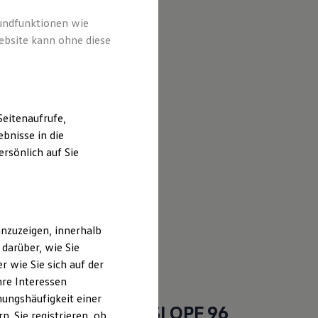
rundfunktionen wie
ebsite kann ohne diese
eitenaufrufe,
bnisse in die
rsönlich auf Sie
nzuzeigen, innerhalb
darüber, wie Sie
 wie Sie sich auf der
hre Interessen
ungshäufigkeit einer
an
ENERGY
1,5 l eTSI OPF 96
. Sie registrieren, ob