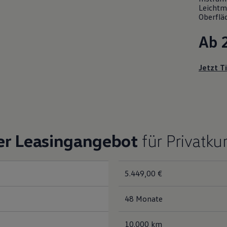
Leichtme
Oberfläc
Ab 
Jetzt T
er Leasingangebot
für Privatk
5.449,00 €
48 Monate
10.000 km