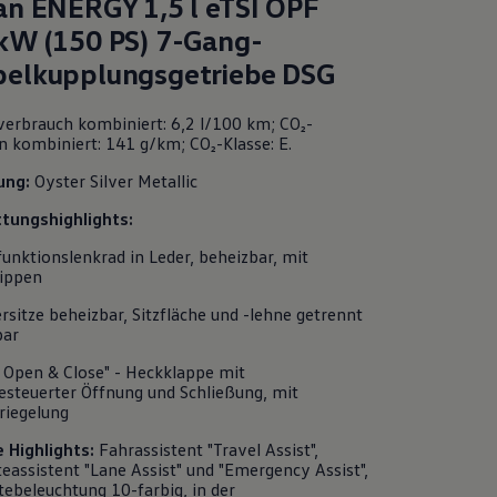
an
ENERGY
1,5 l eTSI OPF
kW (150
PS
) 7-Gang-
elkupplungsgetriebe DSG
verbrauch kombiniert: 6,2 l/100 km; CO₂-
n kombiniert: 141 g/km; CO₂-Klasse: E.
ung:
Oyster Silver Metallic
tungshighlights:
funktionslenkrad in Leder, beheizbar, mit
ippen
rsitze beheizbar, Sitzfläche und -lehne getrennt
bar
 Open & Close" - Heckklappe mit
esteuerter Öffnung und Schließung, mit
riegelung
e
Highlights
:
Fahrassistent "Travel Assist",
eassistent "Lane Assist" und "Emergency Assist",
ebeleuchtung 10-farbig, in der