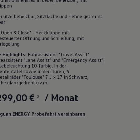
funktionslenkrad in Leder, beheizbar, mit
ippen
rsitze beheizbar, Sitzfläche und -lehne getrennt
bar
 Open & Close" - Heckklappe mit
esteuerter Öffnung und Schließung, mit
riegelung
e
Highlights
:
Fahrassistent "Travel Assist",
eassistent "Lane Assist" und "Emergency Assist",
ebeleuchtung 10-farbig, in der
ententafel sowie in den Türen, 4
tallräder "Toulouse" 7 J x 17 in Schwarz,
he glanzgedreht u.v.m.
299,00 €
/ Monat
2
iguan ENERGY Probefahrt vereinbaren