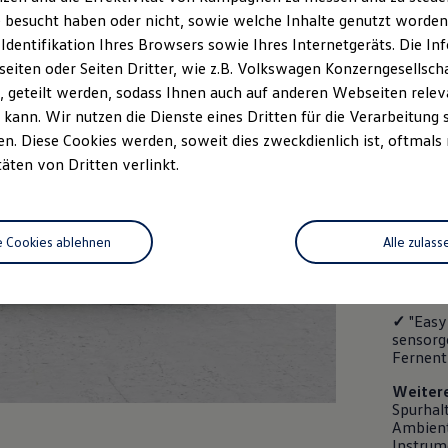
kW (
 besucht haben oder nicht, sowie welche Inhalte genutzt worden s
 Identifikation Ihres Browsers sowie Ihres Internetgeräts. Die 
Dopp
iten oder Seiten Dritter, wie z.B. Volkswagen Konzerngesellsch
 geteilt werden, sodass Ihnen auch auf anderen Webseiten rel
Energie
Emissio
kann. Wir nutzen die Dienste eines Dritten für die Verarbeitung 
. Diese Cookies werden, soweit dies zweckdienlich ist, oftmals
Lackier
täten von Dritten verlinkt.
Ausstat
✓
Multi
Schaltw
e Cookies ablehnen
Alle zulass
✓
Vorde
einstell
✓
"Easy
sensorg
Fernent
Weiter
Spurhalt
Ambient
Instrum