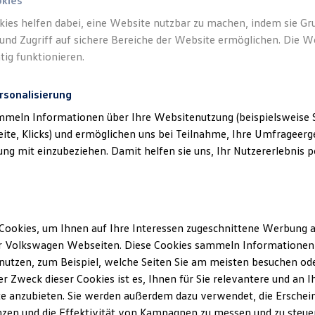
okies
kies helfen dabei, eine Website nutzbar zu machen, indem sie G
und Zugriff auf sichere Bereiche der Website ermöglichen. Die W
tig funktionieren.
rsonalisierung
mmeln Informationen über Ihre Websitenutzung (beispielsweise S
eite, Klicks) und ermöglichen uns bei Teilnahme, Ihre Umfrageerge
g mit einzubeziehen. Damit helfen sie uns, Ihr Nutzererlebnis pe
Cookies, um Ihnen auf Ihre Interessen zugeschnittene Werbung a
r Volkswagen Webseiten. Diese Cookies sammeln Informationen 
utzen, zum Beispiel, welche Seiten Sie am meisten besuchen oder
r Zweck dieser Cookies ist es, Ihnen für Sie relevantere und an I
e anzubieten. Sie werden außerdem dazu verwendet, die Erschein
Tigu
zen und die Effektivität von Kampagnen zu messen und zu steuern