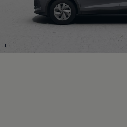
Magazin
Lifestyle
Transport
Familie
Elektromobilität
Volkswagen R
Pannen- und Unfallhilfe
Volkswagen Kundenbetreuung
1