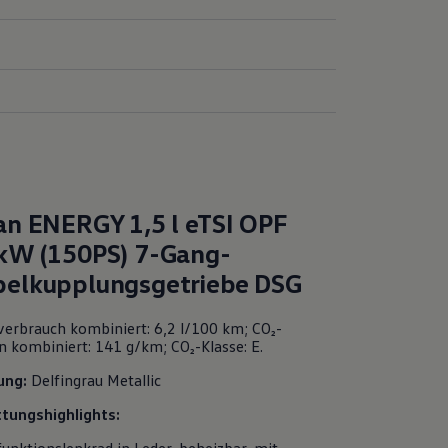
an
ENERGY
1,5 l eTSI OPF
kW (150PS) 7-Gang-
elkupplungsgetriebe DSG
verbrauch kombiniert: 6,2 l/100 km; CO₂-
n kombiniert: 141 g/km; CO₂-Klasse: E.
ung:
Delfingrau Metallic
tungshighlights: