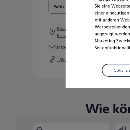
Elektrofahrzeugkonzepte
Sie eine Webseite
ID. EVERY1
einer eindeutigen
Reichweite
Reichweite der ID. Modelle
mit anderen Webse
Reichweite im Winter
Werbetreibenden,
Ravensburger Straße 25 - 27, 8804
Rekuperation
angezeigt werden 
Laden
Friedrichshafen
Laden unterwegs
Marketing Zwecken
Laden Zuhause
info@autohaus-bleicher.de
Seitenfunktionali
Ladestationen finden
Ladezeitensimulator
+49 7541 70750
Batterie
Sicherheit
Optional
Garantie und Lebensdauer
Nachhaltigkeit
Technologie
Kosten und Kauf
Verbrauchskosten
Kaufoptionen
E-Auto-Förderung
Wie kö
Software und Konnektivität
Die ID. Software 6
ID. Software Versionen und Updates
Digitale Extras
Schnittstellen zu Ihrem ID.