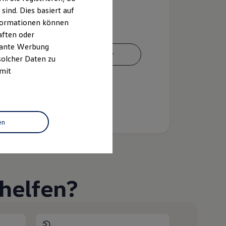
ind. Dies basiert auf
Informationen können
aften oder
evante Werbung
Ansprechpartner
solcher Daten zu
 mit
en
helfen?