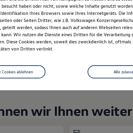
Unsere Abteilungen
 besucht haben oder nicht, sowie welche Inhalte genutzt worden s
 Identifikation Ihres Browsers sowie Ihres Internetgeräts. Die 
iten oder Seiten Dritter, wie z.B. Volkswagen Konzerngesellsch
Montag
-
Freitag
07:30
-
18:00
Uhr
 geteilt werden, sodass Ihnen auch auf anderen Webseiten rel
6
Samstag
09:00
-
12:00
Uhr
kann. Wir nutzen die Dienste eines Dritten für die Verarbeitung 
Sonntag
Geschlossen
. Diese Cookies werden, soweit dies zweckdienlich ist, oftmals
täten von Dritten verlinkt.
e Cookies ablehnen
Alle zulass
nnen wir Ihnen weiter