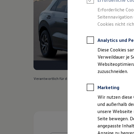
Erforderliche Co
Reifenpakete
Leasing
Erforderliche Coo
Leasing-Angebote
Seitennavigation 
Gebrauchtwagen Leasing
Cookies nicht rich
Junge Gebrauchtwagen-Leasing
Elektroauto Leasing
Kleinwagen-Leasing
Analytics und Pe
Leasing ohne Anzahlung
Finanzierung
Diese Cookies sa
Autokredit mit Schlussrate
Versicherungen und Garantien
Verweildauer je S
Kfz-Versicherung
Websiteoptimierun
Restschuldversicherungen
zuzuschneiden.
Garantien
Wartungsverträge
Verantwortlich für die Inhalte auf dieser Seite ist die Auto
Geschäftskunden
Marketing
Professional Class bei Volkswagen
Großkunden
Wir nutzen diese 
Behörden
und außerhalb de
Direktkunden
Sonderfahrzeuge
unsere Webseite n
Anpfiff zum Gewinn
Seite bewegen. De
Elektromobilität
angepasste Inhalt
Elektroautos
ID. Tutorials
Anzeige zu begren