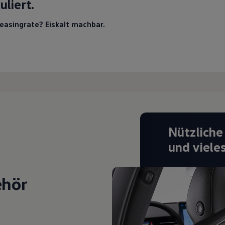
uliert.
Leasingrate? Eiskalt machbar.
Nützliche
und viele
ehör