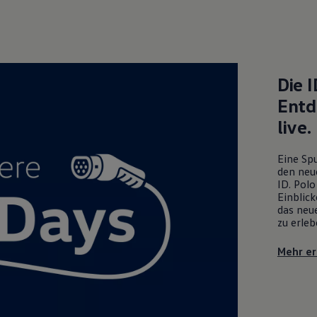
Die
I
Entd
live.
Eine Spu
den neu
ID. Polo
Einblick
das neue
zu erleb
Mehr er