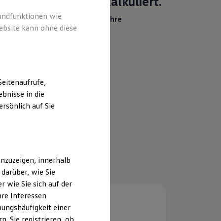
Heiß begehrt.
Kühl kalkuliert.
rundfunktionen wie
Ihr Traumauto? Heiß begehrt. Ihre
ebsite kann ohne diese
Leasingrate? Eiskalt machbar.
Details ansehen
eitenaufrufe,
bnisse in die
rsönlich auf Sie
nzuzeigen, innerhalb
darüber, wie Sie
 wie Sie sich auf der
hre Interessen
ungshäufigkeit einer
. Sie registrieren, ob