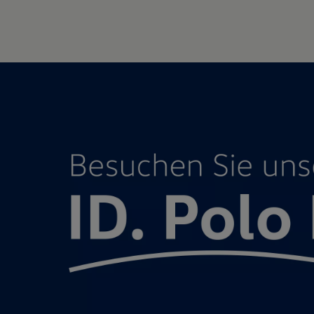
Motorenöl und Flüssigkeiten
Räder und Reifen
Pannen- und Unfallhilfe
Economy Service
Volkswagen Teile
Zubehör
Modellspezifisches Zubehör
Schutz und Pflege
Transport
Entertainment und Elektronik
Individualisieren
Wallbox und Ladekabel
Digitale Extras
Dienste für Ihr Modell finden
Volkswagen Apps, Login und Shop
Handy und Fahrzeug verbinden
Updates für Software, Karten und Radio
Über Ihr Auto
Vorgängermodelle
Kundeninformationen
Volkswagen Kundenbetreuung
Warn- und Kontrollleuchten
Assistenzsysteme
Digitale Betriebsanleitung
Live Beratung