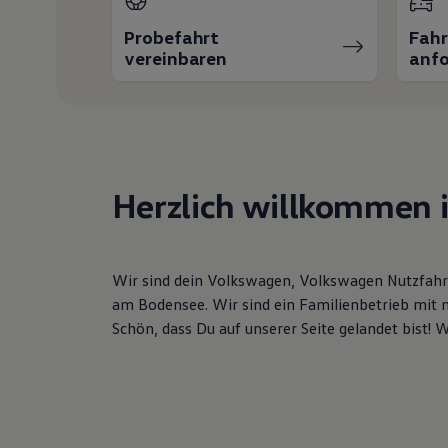
Hybridautos
Marke und Erlebnis
Probefahrt
Fah
Volkswagen R und R Experience
vereinbaren
anfo
R-Modelle
R Experience
Driving Experience
Volkswagen entdecken
Werkbesichtigung
Factory visit
Lifestyle Shop
T-Roc Kollektion
Herzlich willkommen 
Golf Kollektion
ID. Kollektion
Volkswagen Kollektion
R-Kollektion
Wir sind dein Volkswagen, Volkswagen Nutzfahr
GTI Kollektion
Fußball Drop
am Bodensee. Wir sind ein Familienbetrieb mit 
we drive football
Schön, dass Du auf unserer Seite gelandet bist! 
#wedriveproud
Besitzer und Service
myVolkswagen
Software Updates
Service und Ersatzteile
Inspektion und HU/AU
Reparaturen und Checks