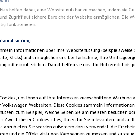
okies
kies helfen dabei, eine Website nutzbar zu machen, indem sie G
und Zugriff auf sichere Bereiche der Website ermöglichen. Die W
tig funktionieren.
rsonalisierung
mmeln Informationen über Ihre Websitenutzung (beispielsweise S
eite, Klicks) und ermöglichen uns bei Teilnahme, Ihre Umfrageerge
g mit einzubeziehen. Damit helfen sie uns, Ihr Nutzererlebnis pe
haus Oskar Bleicher GmbH & Co. KG
(
Impressum & Rechtliches
)
Cookies, um Ihnen auf Ihre Interessen zugeschnittene Werbung a
r Volkswagen Webseiten. Diese Cookies sammeln Informationen 
utzen, zum Beispiel, welche Seiten Sie am meisten besuchen oder
r Zweck dieser Cookies ist es, Ihnen für Sie relevantere und an I
e anzubieten. Sie werden außerdem dazu verwendet, die Erschein
zen und die Effektivität von Kampagnen zu messen und zu steuern