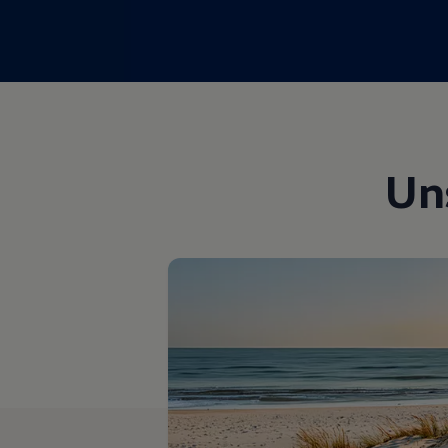
Magazin
Lifestyle
Transport
Familie
Elektromobilität
Volkswagen R
Pannen- und Unfallhilfe
Volkswagen Kundenbetreuung
Un