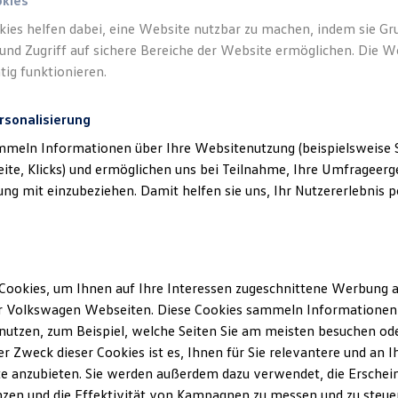
okies
kies helfen dabei, eine Website nutzbar zu machen, indem sie G
und Zugriff auf sichere Bereiche der Website ermöglichen. Die W
tig funktionieren.
rsonalisierung
mmeln Informationen über Ihre Websitenutzung (beispielsweise S
eite, Klicks) und ermöglichen uns bei Teilnahme, Ihre Umfrageerge
g mit einzubeziehen. Damit helfen sie uns, Ihr Nutzererlebnis pe
Cookies, um Ihnen auf Ihre Interessen zugeschnittene Werbung a
r Volkswagen Webseiten. Diese Cookies sammeln Informationen 
utzen, zum Beispiel, welche Seiten Sie am meisten besuchen oder
Service
und
Ältere Volkswagen haben einen a
r Zweck dieser Cookies ist es, Ihnen für Sie relevantere und an I
Economy Service ist speziell fü
e anzubieten. Sie werden außerdem dazu verwendet, die Erschein
älter als vier Jahre sind. Er bie
zen und die Effektivität von Kampagnen zu messen und zu steuern