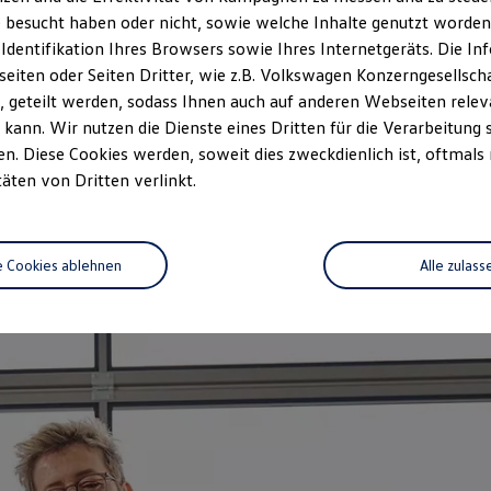
zeitwertgerechtem Service und ho
 besucht haben oder nicht, sowie welche Inhalte genutzt worden s
durch Fachwissen, Volkswagen Te
 Identifikation Ihres Browsers sowie Ihres Internetgeräts. Die 
Fahrzeug abgestimmt und decken n
iten oder Seiten Dritter, wie z.B. Volkswagen Konzerngesellsch
auf das Alter Ihres Fahrzeugs au
 geteilt werden, sodass Ihnen auch auf anderen Webseiten rel
vorgeschriebenen Leistungen wir
kann. Wir nutzen die Dienste eines Dritten für die Verarbeitung 
. Diese Cookies werden, soweit dies zweckdienlich ist, oftmals
Jetzt Servicetermin verein
täten von Dritten verlinkt.
e Cookies ablehnen
Alle zulass