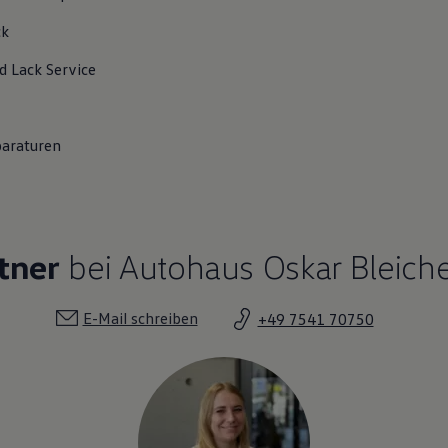
ck
d Lack
Service
paraturen
tner
bei Autohaus Oskar Bleiche
E-Mail schreiben
+49 7541 70750