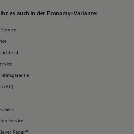
gibt es auch in der Economy-Variante:
Service
vice
/Lichttest
ervice
litätsgarantie
U/AU
)
-Check
ifen
Service
lever Repair®