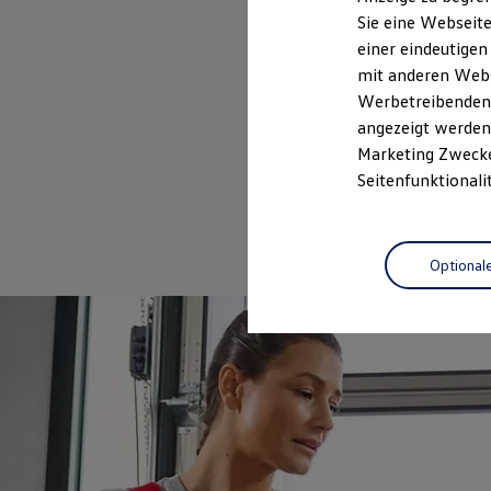
Elektrofahrzeugkonzepte
Sie eine Webseite
ID. EVERY1
einer eindeutigen
Reichweite
Reichweite der ID. Modelle
mit anderen Webse
Reichweite im Winter
Werbetreibenden,
Rekuperation
angezeigt werden 
Laden
Laden unterwegs
Marketing Zwecken
Laden Zuhause
Seitenfunktionali
Ladestationen finden
Ladezeitensimulator
Batterie
Sicherheit
Optional
Garantie und Lebensdauer
Nachhaltigkeit
Technologie
Kosten und Kauf
Verbrauchskosten
Kaufoptionen
E-Auto-Förderung
Software und Konnektivität
Die ID. Software 6
ID. Software Versionen und Updates
Digitale Extras
Schnittstellen zu Ihrem ID.