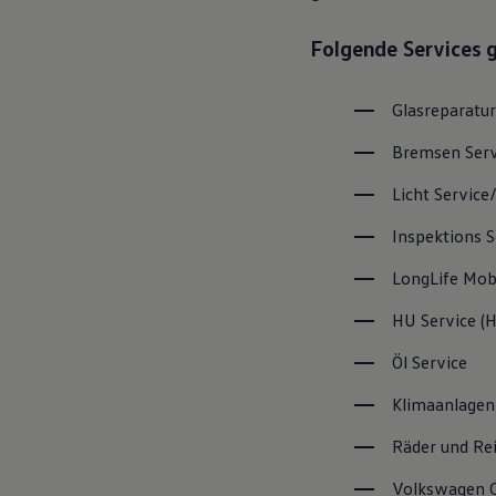
Magazin
Lifestyle
Folgende Services 
Transport
Familie
Elektromobilität
Glasreparatur
Volkswagen R
Pannen- und Unfallhilfe
Bremsen
Ser
Volkswagen Kundenbetreuung
Licht
Service
Inspektions
S
LongLife
Mobi
HU
Service
(
H
Öl
Service
Klimaanlagen
Räder und Re
Volkswagen
C