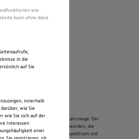
rundfunktionen wie
ebsite kann ohne diese
eitenaufrufe,
bnisse in die
rsönlich auf Sie
nzuzeigen, innerhalb
darüber, wie Sie
 wie Sie sich auf der
nderen Servicebedarf als neue Fahrzeuge. Der
hre Interessen
r Volkswagen Modelle entwickelt worden, die
ungshäufigkeit einer
tet Ihnen ein vielfältiges Leistungsspektrum mit
. Sie registrieren, ob