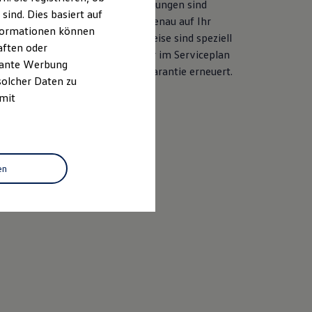
her Ersatzteilqualität. Die Leistungen sind
ind. Dies basiert auf
ile und langjährige Erfahrung genau auf Ihr
Informationen können
ahezu alle Services ab. Die Preise sind speziell
aften oder
sgelegt. Bei der Durchführung der im Serviceplan
evante Werbung
d auch die LongLife Mobilitätsgarantie erneuert.
solcher Daten zu
 mit
baren
en