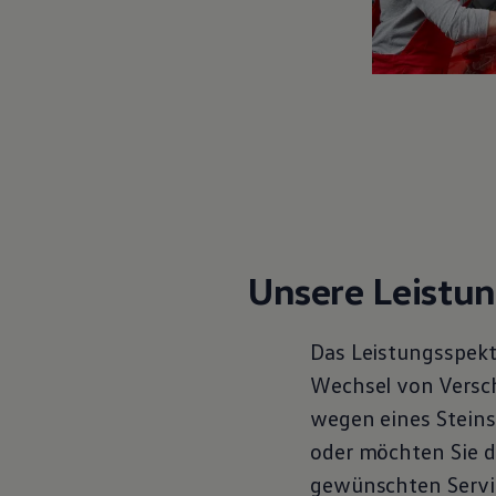
Motorenöl und Flüssigkeiten
Räder und Reifen
Pannen- und Unfallhilfe
Economy Service
Volkswagen Teile
Zubehör
Modellspezifisches Zubehör
Schutz und Pflege
Transport
Entertainment und Elektronik
Individualisieren
Wallbox und Ladekabel
Digitale Extras
Dienste für Ihr Modell finden
Unsere Leistu
Volkswagen Apps, Login und Shop
Handy und Fahrzeug verbinden
Updates für Software, Karten und Radio
Das Leistungsspekt
Über Ihr Auto
Vorgängermodelle
Wechsel von Verschl
Kundeninformationen
wegen eines Steins
Volkswagen Kundenbetreuung
Warn- und Kontrollleuchten
oder möchten Sie d
Assistenzsysteme
Digitale Betriebsanleitung
gewünschten
Servi
Live Beratung