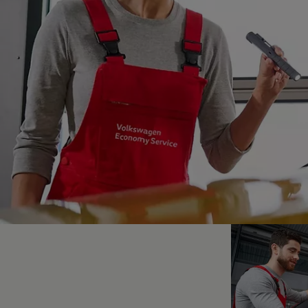
Hybridautos
Marke und Erlebnis
Volkswagen R und R Experience
R-Modelle
R Experience
Driving Experience
Volkswagen entdecken
Werkbesichtigung
Factory visit
Lifestyle Shop
T-Roc Kollektion
Golf Kollektion
ID. Kollektion
Volkswagen Kollektion
R-Kollektion
GTI Kollektion
Fußball Drop
we drive football
#wedriveproud
Besitzer und Service
myVolkswagen
Software Updates
Service und Ersatzteile
Inspektion und HU/AU
Reparaturen und Checks