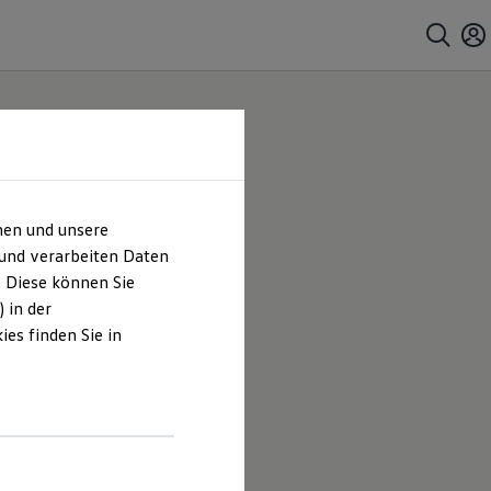
hen und unsere
 und verarbeiten Daten
. Diese können Sie
 in der
es finden Sie in