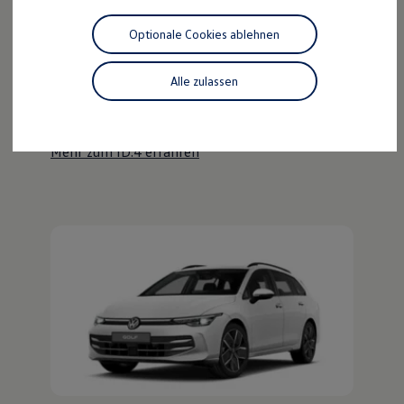
Motorenöl und Flüssigkeiten
Räder und Reifen
Optionale Cookies ablehnen
Pannen- und Unfallhilfe
Der ID.4
Economy Service
Volkswagen Teile
Alle zulassen
Kraftvoll wie ein SUV, nachhaltig wie ein ID.
Zubehör
Modellspezifisches Zubehör
Entdecken Sie den ID.4!
Schutz und Pflege
Transport
Mehr zum ID.4 erfahren
Entertainment und Elektronik
Individualisieren
Wallbox und Ladekabel
Digitale Extras
Dienste für Ihr Modell finden
Volkswagen Apps, Login und Shop
Handy und Fahrzeug verbinden
Updates für Software, Karten und Radio
Über Ihr Auto
Vorgängermodelle
Kundeninformationen
Volkswagen Kundenbetreuung
Warn- und Kontrollleuchten
Assistenzsysteme
Digitale Betriebsanleitung
Live Beratung