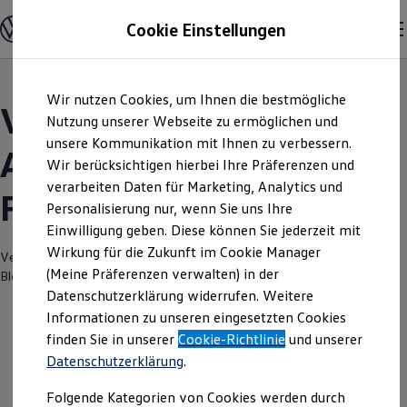
Modelle und Konfigurator
Cookie Einstellungen
Konfigurator
Modelle vergleichen
Konfiguration laden
Zum
Zum
Autosuche
Wir nutzen Cookies, um Ihnen die bestmögliche
Hauptinhalt
Footer
Elektroautos
Volkswagen Modelle |
springen
springen
Nutzung unserer Webseite zu ermöglichen und
ENERGY Sondermodelle
Nutzfahrzeuge
unsere Kommunikation mit Ihnen zu verbessern.
Autohaus Oskar Bleicher
SUV und CUV
Wir berücksichtigen hierbei Ihre Präferenzen und
Familienautos
verarbeiten Daten für Marketing, Analytics und
Kombis
Friedrichshafen
Kompaktwagen
Personalisierung nur, wenn Sie uns Ihre
Sportwagen
Einwilligung geben. Diese können Sie jederzeit mit
Schnell verfügbare Fahrzeuge
Angebote und Produkte
Wirkung für die Zukunft im Cookie Manager
Verantwortlich für die Inhalte auf dieser Seite ist die Autohaus Oskar
Aktuelle Angebote
(Meine Präferenzen verwalten) in der
Bleicher GmbH & Co. KG
(
Impressum & Rechtliches
)
E-Auto-Förderung
Datenschutzerklärung widerrufen. Weitere
Volkswagen Marktplatz
Informationen zu unseren eingesetzten Cookies
Die ENERGY Sondermodelle
Junge Gebrauchtwagen und Gebrauchtwagen
finden Sie in unserer
Cookie-Richtlinie
und unserer
Volkswagen Zertifizierte Gebrauchtwagen
Datenschutzerklärung
.
Elektromobilität bei Gebrauchtwagen
Zubehör- und Serviceangebote
Folgende Kategorien von Cookies werden durch
Saisonangebote