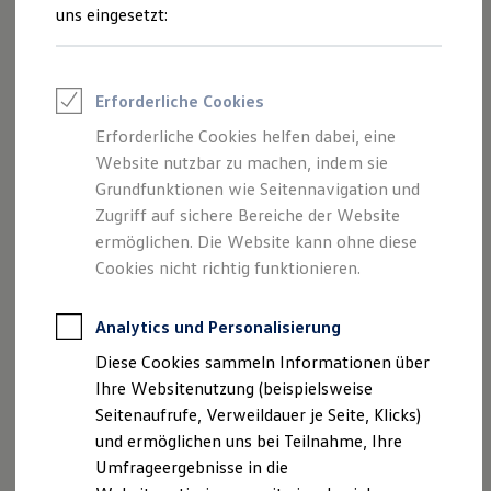
Reifenpakete
uns eingesetzt:
Leasing
Leasing-Angebote
Gebrauchtwagen Leasing
Junge Gebrauchtwagen-Leasing
Erforderliche Cookies
Elektroauto Leasing
Kleinwagen-Leasing
Erforderliche Cookies helfen dabei, eine
Leasing ohne Anzahlung
Der Polo
Website nutzbar zu machen, indem sie
Finanzierung
Autokredit mit Schlussrate
Grundfunktionen wie Seitennavigation und
Versicherungen und Garantien
Zugriff auf sichere Bereiche der Website
Kompakt, wendig und voller Möglichkeiten.
Kfz-Versicherung
ermöglichen. Die Website kann ohne diese
Entdecken Sie den Polo.
Restschuldversicherungen
Garantien
Cookies nicht richtig funktionieren.
Wartungsverträge
Mehr zum Polo erfahren
Geschäftskunden
Professional Class bei Volkswagen
Analytics und Personalisierung
Großkunden
Diese Cookies sammeln Informationen über
Behörden
Direktkunden
Ihre Websitenutzung (beispielsweise
Sonderfahrzeuge
Seitenaufrufe, Verweildauer je Seite, Klicks)
Anpfiff zum Gewinn
und ermöglichen uns bei Teilnahme, Ihre
Elektromobilität
Elektroautos
Umfrageergebnisse in die
ID. Tutorials