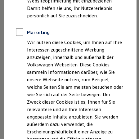
Websiteoptimierung mit einzubeziehen.
Elektrofahrzeugkonzepte
Damit helfen sie uns, Ihr Nutzererlebnis
ID. EVERY1
Reichweite
persönlich auf Sie zuzuschneiden.
Reichweite der ID. Modelle
Reichweite im Winter
Rekuperation
Marketing
Der neue ID.3 Neo
Laden
Wir nutzen diese Cookies, um Ihnen auf Ihre
Laden unterwegs
Laden Zuhause
Interessen zugeschnittene Werbung
So geht neu. Klar im Design. Stark im Alltag.
Ladestationen finden
anzuzeigen, innerhalb und außerhalb der
Entdecken Sie jetzt den neuen ID.3 Neo!
Ladezeitensimulator
Volkswagen Webseiten. Diese Cookies
Batterie
Sicherheit
Mehr zum ID.3 Neo erfahren
sammeln Informationen darüber, wie Sie
Garantie und Lebensdauer
unsere Webseite nutzen, zum Beispiel,
Nachhaltigkeit
welche Seiten Sie am meisten besuchen oder
Technologie
Kosten und Kauf
wie Sie sich auf der Seite bewegen. Der
Verbrauchskosten
Zweck dieser Cookies ist es, Ihnen für Sie
Kaufoptionen
relevantere und an Ihre Interessen
E-Auto-Förderung
Software und Konnektivität
angepasste Inhalte anzubieten. Sie werden
Die ID. Software 6
außerdem dazu verwendet, die
ID. Software Versionen und Updates
Erscheinungshäufigkeit einer Anzeige zu
Digitale Extras
Schnittstellen zu Ihrem ID.