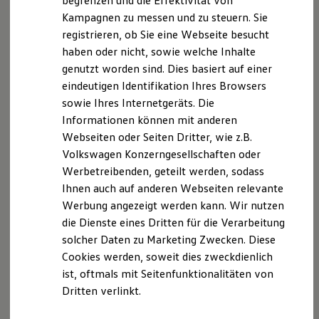
begrenzen und die Effektivität von
Hybridautos
Kampagnen zu messen und zu steuern. Sie
Marke und Erlebnis
registrieren, ob Sie eine Webseite besucht
Volkswagen R und R Experience
R-Modelle
haben oder nicht, sowie welche Inhalte
R Experience
Der T-Cross
genutzt worden sind. Dies basiert auf einer
Driving Experience
eindeutigen Identifikation Ihres Browsers
Volkswagen entdecken
Wendig, flexibel, vielseitig. Entdecken Sie den
Werkbesichtigung
sowie Ihres Internetgeräts. Die
Factory visit
T‑Cross.
Informationen können mit anderen
Lifestyle Shop
Webseiten oder Seiten Dritter, wie z.B.
T-Roc Kollektion
Mehr zum T-Cross erfahren
Golf Kollektion
Volkswagen Konzerngesellschaften oder
ID. Kollektion
Werbetreibenden, geteilt werden, sodass
Volkswagen Kollektion
Ihnen auch auf anderen Webseiten relevante
R-Kollektion
GTI Kollektion
Werbung angezeigt werden kann. Wir nutzen
Fußball Drop
die Dienste eines Dritten für die Verarbeitung
we drive football
solcher Daten zu Marketing Zwecken. Diese
#wedriveproud
Besitzer und Service
Cookies werden, soweit dies zweckdienlich
myVolkswagen
ist, oftmals mit Seitenfunktionalitäten von
Software Updates
Dritten verlinkt.
Service und Ersatzteile
Inspektion und HU/AU
Reparaturen und Checks