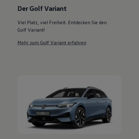
Magazin
Der Golf Variant
Lifestyle
Transport
Familie
Viel Platz, viel Freiheit. Entdecken Sie den
Elektromobilität
Golf Variant!
Volkswagen R
Pannen- und Unfallhilfe
Mehr zum Golf Variant erfahren
Volkswagen Kundenbetreuung