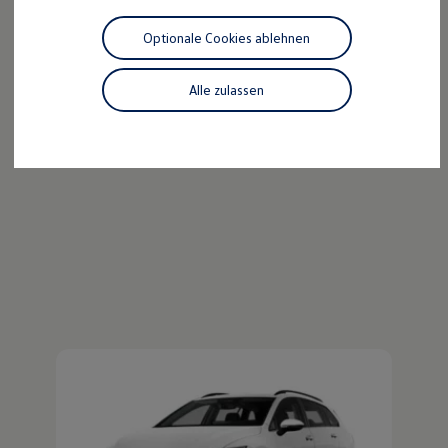
Der ID.4
Motorenöl und Flüssigkeiten
Räder und Reifen
Optionale Cookies ablehnen
Pannen- und Unfallhilfe
Kraftvoll wie ein SUV, nachhaltig wie ein ID.
Economy Service
Entdecken Sie den ID.4!
Volkswagen Teile
Alle zulassen
Zubehör
Mehr zum ID.4 erfahren
Modellspezifisches Zubehör
Schutz und Pflege
Transport
Entertainment und Elektronik
Individualisieren
Wallbox und Ladekabel
Digitale Extras
Dienste für Ihr Modell finden
Volkswagen Apps, Login und Shop
Handy und Fahrzeug verbinden
Updates für Software, Karten und Radio
Über Ihr Auto
Vorgängermodelle
Kundeninformationen
Volkswagen Kundenbetreuung
Warn- und Kontrollleuchten
Assistenzsysteme
Digitale Betriebsanleitung
Live Beratung