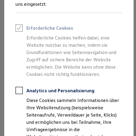
Reifenpakete
uns eingesetzt:
Leasing
Leasing-Angebote
Gebrauchtwagen Leasing
Junge Gebrauchtwagen-Leasing
Erforderliche Cookies
Elektroauto Leasing
Der Polo
Kleinwagen-Leasing
Erforderliche Cookies helfen dabei, eine
Leasing ohne Anzahlung
Website nutzbar zu machen, indem sie
Kompakt, wendig und voller Möglichkeiten.
Finanzierung
Autokredit mit Schlussrate
Grundfunktionen wie Seitennavigation und
Entdecken Sie den Polo.
Versicherungen und Garantien
Zugriff auf sichere Bereiche der Website
Kfz-Versicherung
Mehr zum Polo erfahren
ermöglichen. Die Website kann ohne diese
Restschuldversicherungen
Garantien
Cookies nicht richtig funktionieren.
Wartungsverträge
Geschäftskunden
Professional Class bei Volkswagen
Analytics und Personalisierung
Großkunden
Diese Cookies sammeln Informationen über
Behörden
Direktkunden
Ihre Websitenutzung (beispielsweise
Sonderfahrzeuge
Seitenaufrufe, Verweildauer je Seite, Klicks)
Anpfiff zum Gewinn
und ermöglichen uns bei Teilnahme, Ihre
Elektromobilität
Elektroautos
Umfrageergebnisse in die
ID. Tutorials