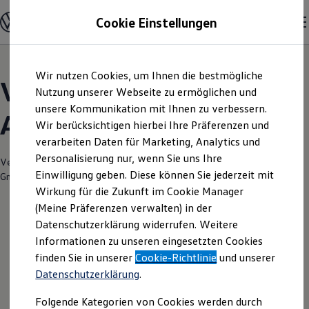
Modelle und Konfigurator
Cookie Einstellungen
Konfigurator
Modelle vergleichen
Konfiguration laden
Zum
Zum
Autosuche
Wir nutzen Cookies, um Ihnen die bestmögliche
Hauptinhalt
Footer
Elektroautos
Volkswagen Modelle |
springen
springen
Nutzung unserer Webseite zu ermöglichen und
ENERGY Sondermodelle
Nutzfahrzeuge
unsere Kommunikation mit Ihnen zu verbessern.
Autohaus Pirna
SUV und CUV
Wir berücksichtigen hierbei Ihre Präferenzen und
Familienautos
verarbeiten Daten für Marketing, Analytics und
Kombis
Kompaktwagen
Personalisierung nur, wenn Sie uns Ihre
Verantwortlich für die Inhalte auf dieser Seite ist die Autohaus Pirna
Sportwagen
Einwilligung geben. Diese können Sie jederzeit mit
GmbH
(
Impressum & Rechtliches
)
Schnell verfügbare Fahrzeuge
Angebote und Produkte
Wirkung für die Zukunft im Cookie Manager
Aktuelle Angebote
(Meine Präferenzen verwalten) in der
E-Auto-Förderung
Datenschutzerklärung widerrufen. Weitere
Volkswagen Marktplatz
Informationen zu unseren eingesetzten Cookies
Die ENERGY Sondermodelle
Junge Gebrauchtwagen und Gebrauchtwagen
finden Sie in unserer
Cookie-Richtlinie
und unserer
Volkswagen Zertifizierte Gebrauchtwagen
Datenschutzerklärung
.
Elektromobilität bei Gebrauchtwagen
Zubehör- und Serviceangebote
Folgende Kategorien von Cookies werden durch
Saisonangebote