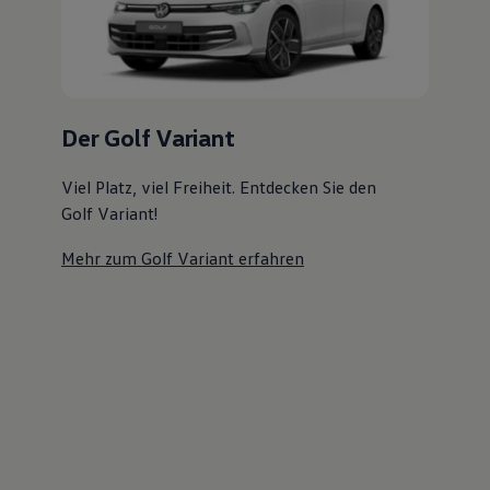
Magazin
Lifestyle
Transport
Familie
Elektromobilität
Volkswagen R
Der Golf Variant
Pannen- und Unfallhilfe
Volkswagen Kundenbetreuung
Viel Platz, viel Freiheit. Entdecken Sie den
Golf Variant!
Mehr zum Golf Variant erfahren