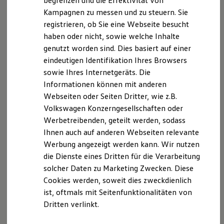
begrenzen und die Effektivität von
Hybridautos
Kampagnen zu messen und zu steuern. Sie
Marke und Erlebnis
Der T-Cross
registrieren, ob Sie eine Webseite besucht
Volkswagen R und R Experience
R-Modelle
haben oder nicht, sowie welche Inhalte
R Experience
Wendig, flexibel, vielseitig. Entdecken Sie den
genutzt worden sind. Dies basiert auf einer
Driving Experience
T‑Cross.
eindeutigen Identifikation Ihres Browsers
Volkswagen entdecken
Werkbesichtigung
sowie Ihres Internetgeräts. Die
Mehr zum T-Cross erfahren
Factory visit
Informationen können mit anderen
Lifestyle Shop
Webseiten oder Seiten Dritter, wie z.B.
T-Roc Kollektion
Golf Kollektion
Volkswagen Konzerngesellschaften oder
ID. Kollektion
Werbetreibenden, geteilt werden, sodass
Volkswagen Kollektion
Ihnen auch auf anderen Webseiten relevante
R-Kollektion
GTI Kollektion
Werbung angezeigt werden kann. Wir nutzen
Fußball Drop
die Dienste eines Dritten für die Verarbeitung
we drive football
solcher Daten zu Marketing Zwecken. Diese
#wedriveproud
Besitzer und Service
Cookies werden, soweit dies zweckdienlich
myVolkswagen
ist, oftmals mit Seitenfunktionalitäten von
Software Updates
Dritten verlinkt.
Service und Ersatzteile
Inspektion und HU/AU
Reparaturen und Checks