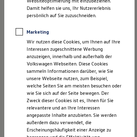
Websiteoptimierung mit einzubeziehen.
Elektrofahrzeugkonzepte
Damit helfen sie uns, Ihr Nutzererlebnis
ID. EVERY1
Reichweite
persönlich auf Sie zuzuschneiden.
Reichweite der ID. Modelle
Der neue ID.3 Neo
Reichweite im Winter
Rekuperation
Marketing
So geht neu. Klar im Design. Stark im Alltag.
Laden
Wir nutzen diese Cookies, um Ihnen auf Ihre
Laden unterwegs
Entdecken Sie jetzt den neuen ID.3 Neo!
Laden Zuhause
Interessen zugeschnittene Werbung
Ladestationen finden
Mehr zum ID.3 Neo erfahren
anzuzeigen, innerhalb und außerhalb der
Ladezeitensimulator
Volkswagen Webseiten. Diese Cookies
Batterie
Sicherheit
sammeln Informationen darüber, wie Sie
Garantie und Lebensdauer
unsere Webseite nutzen, zum Beispiel,
Nachhaltigkeit
welche Seiten Sie am meisten besuchen oder
Technologie
Kosten und Kauf
wie Sie sich auf der Seite bewegen. Der
Verbrauchskosten
Zweck dieser Cookies ist es, Ihnen für Sie
Kaufoptionen
relevantere und an Ihre Interessen
E-Auto-Förderung
Software und Konnektivität
angepasste Inhalte anzubieten. Sie werden
Die ID. Software 6
außerdem dazu verwendet, die
ID. Software Versionen und Updates
Erscheinungshäufigkeit einer Anzeige zu
Digitale Extras
Schnittstellen zu Ihrem ID.