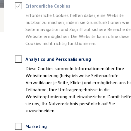
Reifenpakete
Erforderliche Cookies
Leasing
Leasing-Angebote
Erforderliche Cookies helfen dabei, eine Website
Gebrauchtwagen Leasing
nutzbar zu machen, indem sie Grundfunktionen wie
Junge Gebrauchtwagen-Leasing
Elektroauto Leasing
Seitennavigation und Zugriff auf sichere Bereiche de
Kleinwagen-Leasing
Website ermöglichen. Die Website kann ohne diese
Leasing ohne Anzahlung
Cookies nicht richtig funktionieren.
Finanzierung
Autokredit mit Schlussrate
Versicherungen und Garantien
Analytics und Personalisierung
Kfz-Versicherung
Verantwortlich für die Inhalte auf dieser Seite ist die Autohaus
Restschuldversicherungen
Diese Cookies sammeln Informationen über Ihre
Roth GmbH & Co. KG
(
Impressum & Rechtliches
)
Garantien
Websitenutzung (beispielsweise Seitenaufrufe,
Wartungsverträge
Geschäftskunden
Verweildauer je Seite, Klicks) und ermöglichen uns b
Professional Class bei Volkswagen
Unsere 
Teilnahme, Ihre Umfrageergebnisse in die
Großkunden
Websiteoptimierung mit einzubeziehen. Damit helf
Behörden
Direktkunden
sie uns, Ihr Nutzererlebnis persönlich auf Sie
Sonderfahrzeuge
Hachenburger Straße 46, 57567 Daaden
zuzuschneiden.
Anpfiff zum Gewinn
Elektromobilität
Montag
-
Freitag
07:00
-
18:00
Uhr
Elektroautos
Marketing
ID. Tutorials