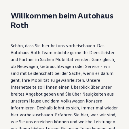
Motorenöl und Flüssigkeiten
Räder und Reifen
Willkommen beim Autohaus
Pannen- und Unfallhilfe
Economy Service
Roth
Volkswagen Teile
Zubehör
Modellspezifisches Zubehör
Schutz und Pflege
Schön, dass Sie hier bei uns vorbeischauen. Das
Transport
Entertainment und Elektronik
Autohaus Roth Team möchte gerne Ihr Dienstleister
Individualisieren
und Partner in Sachen Mobilität werden. Ganz gleich,
Wallbox und Ladekabel
ob Neuwagen, Gebrauchtwagen oder Service - wir
Digitale Extras
Dienste für Ihr Modell finden
sind mit Leidenschaft bei der Sache, wenn es darum
Volkswagen Apps, Login und Shop
geht, Ihre Mobilität zu gewährleisten. Unsere
Handy und Fahrzeug verbinden
Internetseite soll Ihnen einen Überblick über unser
Updates für Software, Karten und Radio
Über Ihr Auto
breites Angebot geben und Sie über Neuigkeiten aus
Vorgängermodelle
unserem Hause und dem Volkswagen Konzern
Kundeninformationen
informieren. Deshalb lohnt es sich, immer mal wieder
Volkswagen Kundenbetreuung
Warn- und Kontrollleuchten
hier vorbeizuschauen. Erfahren Sie hier, wer wir sind,
Assistenzsysteme
wie Sie uns erreichen können und welche Leistungen
Digitale Betriebsanleitung
wir Ihnen bieten. Lernen Sie unser Team kennen und
Live Beratung