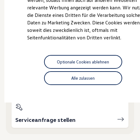
werden, sodass Ihnen auch auf anderen Webseiten
Hybridautos
relevante Werbung angezeigt werden kann. Wir nut
Marke und Erlebnis
die Dienste eines Dritten für die Verarbeitung solche
Volkswagen R und R Experience
Probefahrt vereinbaren
R-Modelle
Daten zu Marketing Zwecken. Diese Cookies werden
R Experience
soweit dies zweckdienlich ist, oftmals mit
Driving Experience
Seitenfunktionalitäten von Dritten verlinkt.
Volkswagen entdecken
Werkbesichtigung
Factory visit
Fahrzeugangebot anfordern
Lifestyle Shop
T-Roc Kollektion
Optionale Cookies ablehnen
Golf Kollektion
ID. Kollektion
Volkswagen Kollektion
Alle zulassen
R-Kollektion
Servicetermin buchen
GTI Kollektion
Fußball Drop
we drive football
#wedriveproud
Besitzer und Service
myVolkswagen
Serviceanfrage stellen
Software Updates
Service und Ersatzteile
Inspektion und HU/AU
Reparaturen und Checks