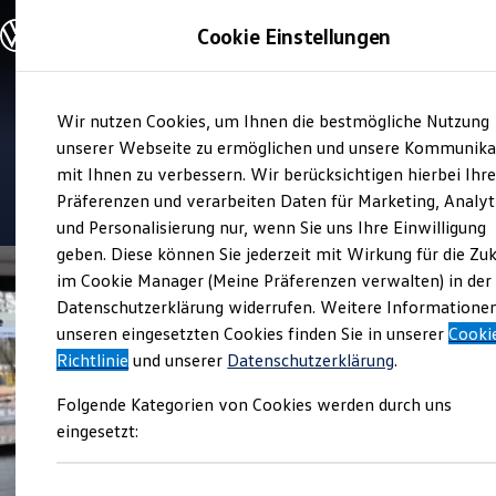
Modelle und Konfigurator
Cookie Einstellungen
Konfigurator
Modelle vergleichen
Konfiguration laden
Zum
Zum
Autosuche
Verkauf und Service
Wir nutzen Cookies, um Ihnen die bestmögliche Nutzung
Hauptinhalt
Footer
Elektroautos
Autohaus Roth
springen
springen
unserer Webseite zu ermöglichen und unsere Kommunika
ENERGY Sondermodelle
Nutzfahrzeuge
mit Ihnen zu verbessern. Wir berücksichtigen hierbei Ihr
SUV und CUV
4.9
|
324 Bewertungen
Präferenzen und verarbeiten Daten für Marketing, Analyt
Familienautos
und Personalisierung nur, wenn Sie uns Ihre Einwilligung
Kombis
Kompaktwagen
geben. Diese können Sie jederzeit mit Wirkung für die Zu
Sportwagen
im Cookie Manager (Meine Präferenzen verwalten) in der
Schnell verfügbare Fahrzeuge
Angebote und Produkte
Datenschutzerklärung widerrufen. Weitere Informatione
Aktuelle Angebote
unseren eingesetzten Cookies finden Sie in unserer
Cooki
E-Auto-Förderung
Richtlinie
und unserer
Datenschutzerklärung
.
Volkswagen Marktplatz
Die ENERGY Sondermodelle
Folgende Kategorien von Cookies werden durch uns
Junge Gebrauchtwagen und Gebrauchtwagen
Volkswagen Zertifizierte Gebrauchtwagen
eingesetzt:
Elektromobilität bei Gebrauchtwagen
Zubehör- und Serviceangebote
Saisonangebote