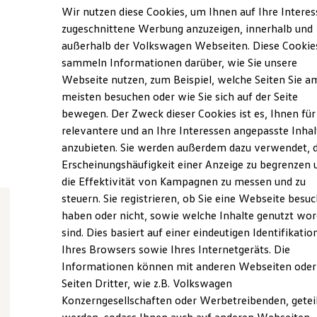
Samstag
08:00
-
12:00
Uhr
Elektrofahrzeugkonzepte
Wir nutzen diese Cookies, um Ihnen auf Ihre Intere
ID. EVERY1
Sonntag
Geschlossen
zugeschnittene Werbung anzuzeigen, innerhalb und
Reichweite
außerhalb der Volkswagen Webseiten. Diese Cookie
Reichweite der ID. Modelle
info@autohaus-roth.de
Reichweite im Winter
sammeln Informationen darüber, wie Sie unsere
Rekuperation
Webseite nutzen, zum Beispiel, welche Seiten Sie a
Laden
+49 2743 92290
meisten besuchen oder wie Sie sich auf der Seite
Laden unterwegs
Laden Zuhause
bewegen. Der Zweck dieser Cookies ist es, Ihnen für
Ladestationen finden
relevantere und an Ihre Interessen angepasste Inhal
Ansprechpartner
Ladezeitensimulator
anzubieten. Sie werden außerdem dazu verwendet, d
Batterie
Sicherheit
Erscheinungshäufigkeit einer Anzeige zu begrenzen 
Garantie und Lebensdauer
die Effektivität von Kampagnen zu messen und zu
Nachhaltigkeit
steuern. Sie registrieren, ob Sie eine Webseite besuc
Technologie
Kosten und Kauf
haben oder nicht, sowie welche Inhalte genutzt wo
Verbrauchskosten
sind. Dies basiert auf einer eindeutigen Identifikatio
Wie können wir
Kaufoptionen
Ihres Browsers sowie Ihres Internetgeräts. Die
E-Auto-Förderung
Software und Konnektivität
Informationen können mit anderen Webseiten oder
Ihnen weiterhelfen?
Die ID. Software 6
Seiten Dritter, wie z.B. Volkswagen
ID. Software Versionen und Updates
Konzerngesellschaften oder Werbetreibenden, getei
Digitale Extras
Schnittstellen zu Ihrem ID.