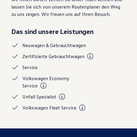
Magazin
lassen Sie sich von unserem Routenplaner den Weg
Lifestyle
zu uns zeigen. Wir freuen uns auf Ihren Besuch.
Transport
Familie
Elektromobilität
Das sind unsere Leistungen
Volkswagen R
Pannen- und Unfallhilfe
Volkswagen Kundenbetreuung
Neuwagen &
Gebrauchtwagen
Zertifizierte
Gebrauchtwagen
Service
Volkswagen Economy
Service
Unfall
Spezialist
Volkswagen Fleet
Service