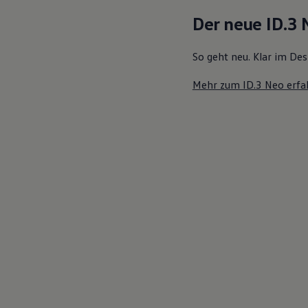
Motorenöl und Flüssigkeiten
Der neue ID.3
Räder und Reifen
Pannen- und Unfallhilfe
Economy Service
So geht neu. Klar im Des
Volkswagen Teile
Zubehör
Mehr zum ID.3 Neo erfa
Modellspezifisches Zubehör
Schutz und Pflege
Transport
Entertainment und Elektronik
Individualisieren
Wallbox und Ladekabel
Digitale Extras
Dienste für Ihr Modell finden
Volkswagen Apps, Login und Shop
Handy und Fahrzeug verbinden
Updates für Software, Karten und Radio
Über Ihr Auto
Vorgängermodelle
Kundeninformationen
Volkswagen Kundenbetreuung
Warn- und Kontrollleuchten
Assistenzsysteme
Digitale Betriebsanleitung
Live Beratung