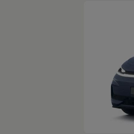
Hybridautos
Marke und Erlebnis
Volkswagen R und R Experience
R-Modelle
R Experience
Driving Experience
Volkswagen entdecken
Werkbesichtigung
Factory visit
Lifestyle Shop
T-Roc Kollektion
Golf Kollektion
ID. Kollektion
Volkswagen Kollektion
R-Kollektion
GTI Kollektion
Fußball Drop
we drive football
#wedriveproud
Besitzer und Service
myVolkswagen
Software Updates
Service und Ersatzteile
Inspektion und HU/AU
Reparaturen und Checks