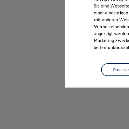
Mehr zum Polo erfahren
Elektrofahrzeugkonzepte
Sie eine Webseite
ID. EVERY1
einer eindeutigen
Reichweite
Reichweite der ID. Modelle
mit anderen Webse
Reichweite im Winter
Werbetreibenden,
Rekuperation
angezeigt werden 
Laden
Laden unterwegs
Marketing Zwecken
Laden Zuhause
Seitenfunktionali
Ladestationen finden
Ladezeitensimulator
Batterie
Sicherheit
Optional
Garantie und Lebensdauer
Nachhaltigkeit
Technologie
Kosten und Kauf
Verbrauchskosten
Kaufoptionen
E-Auto-Förderung
Software und Konnektivität
Die ID. Software 6
ID. Software Versionen und Updates
Digitale Extras
Schnittstellen zu Ihrem ID.