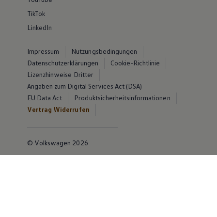
TikTok
LinkedIn
Impressum
Nutzungsbedingungen
Datenschutzerklärungen
Cookie-Richtlinie
Lizenzhinweise Dritter
Angaben zum Digital Services Act (DSA)
EU Data Act
Produktsicherheitsinformationen
Vertrag Widerrufen
© Volkswagen 2026
Disclaimer von Volkswagen AG
Die in dieser Darstellung gezeigten Fahrzeuge und
Ausstattungen können in einzelnen Details vom