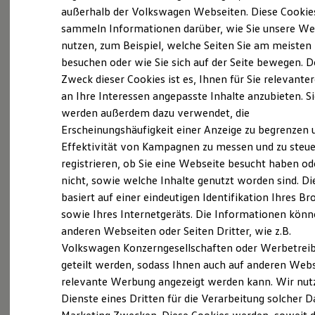
Elektrofahrzeugkonzepte
außerhalb der Volkswagen Webseiten. Diese Cookie
(
Impressum & Rechtliches
)
ID. EVERY1
sammeln Informationen darüber, wie Sie unsere We
Reichweite
nutzen, zum Beispiel, welche Seiten Sie am meisten
Reichweite der ID. Modelle
Reichweite im Winter
besuchen oder wie Sie sich auf der Seite bewegen. D
Rekuperation
Zweck dieser Cookies ist es, Ihnen für Sie relevante
Laden
an Ihre Interessen angepasste Inhalte anzubieten. S
Laden unterwegs
Probefahrt vereinbaren
Laden Zuhause
werden außerdem dazu verwendet, die
Ladestationen finden
Erscheinungshäufigkeit einer Anzeige zu begrenzen 
Ladezeitensimulator
Effektivität von Kampagnen zu messen und zu steue
Batterie
Sicherheit
registrieren, ob Sie eine Webseite besucht haben od
Garantie und Lebensdauer
nicht, sowie welche Inhalte genutzt worden sind. Di
Fahrzeugangebot anfordern
Nachhaltigkeit
basiert auf einer eindeutigen Identifikation Ihres B
Technologie
Kosten und Kauf
sowie Ihres Internetgeräts. Die Informationen kön
Verbrauchskosten
anderen Webseiten oder Seiten Dritter, wie z.B.
Kaufoptionen
Volkswagen Konzerngesellschaften oder Werbetrei
E-Auto-Förderung
Serviceanfrage stellen
Software und Konnektivität
geteilt werden, sodass Ihnen auch auf anderen Web
Die ID. Software 6
relevante Werbung angezeigt werden kann. Wir nut
ID. Software Versionen und Updates
Dienste eines Dritten für die Verarbeitung solcher D
Digitale Extras
Schnittstellen zu Ihrem ID.