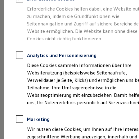
Reifenpakete
Leasing
Erforderliche Cookies helfen dabei, eine Website nu
Leasing-Angebote
zu machen, indem sie Grundfunktionen wie
So geht neu.
Gebrauchtwagen Leasing
Seitennavigation und Zugriff auf sichere Bereiche de
Junge Gebrauchtwagen-Leasing
Elektroauto Leasing
Website ermöglichen. Die Website kann ohne diese
Entdecken Sie jetzt
Kleinwagen-Leasing
Cookies nicht richtig funktionieren.
Leasing ohne Anzahlung
den neuen ID.3 Neo!
Finanzierung
Autokredit mit Schlussrate
Analytics und Personalisierung
Versicherungen und Garantien
Kfz-Versicherung
Diese Cookies sammeln Informationen über Ihre
Restschuldversicherungen
Websitenutzung (beispielsweise Seitenaufrufe,
Garantien
Verweildauer je Seite, Klicks) und ermöglichen uns b
Wartungsverträge
Geschäftskunden
Teilnahme, Ihre Umfrageergebnisse in die
Professional Class bei Volkswagen
Websiteoptimierung mit einzubeziehen. Damit helfe
Großkunden
uns, Ihr Nutzererlebnis persönlich auf Sie zuzuschne
Behörden
Direktkunden
Sonderfahrzeuge
Marketing
Anpfiff zum Gewinn
Elektromobilität
Wir nutzen diese Cookies, um Ihnen auf Ihre Intere
Elektroautos
zugeschnittene Werbung anzuzeigen, innerhalb und
ID. Tutorials