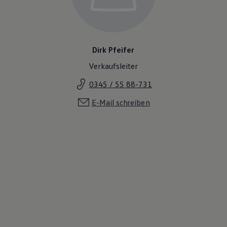
Magazin
Lifestyle
Transport
Familie
Elektromobilität
Dirk Pfeifer
Volkswagen R
Pannen- und Unfallhilfe
Verkaufsleiter
Volkswagen Kundenbetreuung
0345 / 55 88-731
E-Mail schreiben