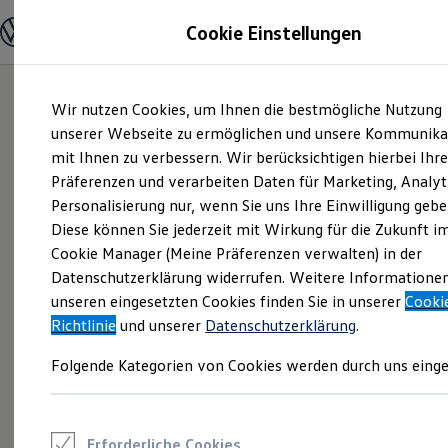
Modelle und Konfigurator
Cookie Einstellungen
Konfigurator
Modelle vergleichen
Konfiguration laden
Zum
Zum
Autosuche
Wir nutzen Cookies, um Ihnen die bestmögliche Nutzung
Hauptinhalt
Footer
Elektroautos
springen
springen
unserer Webseite zu ermöglichen und unsere Kommunika
ENERGY Sondermodelle
Nutzfahrzeuge
mit Ihnen zu verbessern. Wir berücksichtigen hierbei Ihr
SUV und CUV
Präferenzen und verarbeiten Daten für Marketing, Analyt
Familienautos
Personalisierung nur, wenn Sie uns Ihre Einwilligung gebe
Kombis
Kompaktwagen
Diese können Sie jederzeit mit Wirkung für die Zukunft i
Sportwagen
Cookie Manager (Meine Präferenzen verwalten) in der
Schnell verfügbare Fahrzeuge
Angebote und Produkte
Datenschutzerklärung widerrufen. Weitere Informatione
Aktuelle Angebote
unseren eingesetzten Cookies finden Sie in unserer
Cooki
E-Auto-Förderung
Richtlinie
und unserer
Datenschutzerklärung
.
Volkswagen Marktplatz
Die ENERGY Sondermodelle
Folgende Kategorien von Cookies werden durch uns einge
Junge Gebrauchtwagen und Gebrauchtwagen
Volkswagen Zertifizierte Gebrauchtwagen
Elektromobilität bei Gebrauchtwagen
Zubehör- und Serviceangebote
Saisonangebote
Erforderliche Cookies