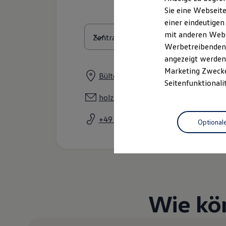
Elektrofahrzeugkonzepte
Sie eine Webseite
ID. EVERY1
einer eindeutigen
Reichweite
Reichweite der ID. Modelle
mit anderen Webse
Reichweite im Winter
Werbetreibenden,
Rekuperation
angezeigt werden 
Laden
Laden unterwegs
Marketing Zwecken
Bülte 9-11, 37603 Holzminden
Laden Zuhause
Seitenfunktionali
Ladestationen finden
Ladezeitensimulator
holzminden@autohaus-vatterott.de
Batterie
Sicherheit
+49 5531 93520
Optional
Garantie und Lebensdauer
Nachhaltigkeit
Technologie
Kosten und Kauf
Verbrauchskosten
Kaufoptionen
E-Auto-Förderung
Software und Konnektivität
Wie kö
Die ID. Software 6
ID. Software Versionen und Updates
Digitale Extras
Schnittstellen zu Ihrem ID.