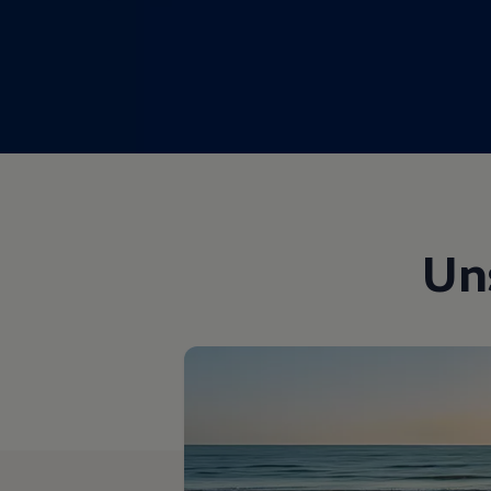
Magazin
Lifestyle
Transport
Familie
Elektromobilität
Volkswagen R
Pannen- und Unfallhilfe
Volkswagen Kundenbetreuung
Un