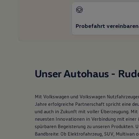
Hybridautos
Marke und Erlebnis
Volkswagen R und R Experience
R-Modelle
Probefahrt vereinbaren
R Experience
Driving Experience
Volkswagen entdecken
Werkbesichtigung
Factory visit
Lifestyle Shop
T-Roc Kollektion
Golf Kollektion
Unser Autohaus - Rud
ID. Kollektion
Volkswagen Kollektion
R-Kollektion
GTI Kollektion
Fußball Drop
Mit Volkswagen und Volkswagen Nutzfahrzeugen 
we drive football
Jahre erfolgreiche Partnerschaft spricht eine d
#wedriveproud
Besitzer und Service
und auch in Zukunft mit voller Überzeugung. Mi
myVolkswagen
neuesten Innovationen in Verbindung mit einer i
Software Updates
spürbaren Begeisterung zu unseren Produkten. U
Service und Ersatzteile
Inspektion und HU/AU
Bandbreite: Ob Elektrofahrzeug, SUV, Multivan o
Reparaturen und Checks