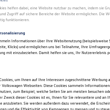
okies
kies helfen dabei, eine Website nutzbar zu machen, indem sie G
und Zugriff auf sichere Bereiche der Website ermöglichen. Die W
tig funktionieren.
rsonalisierung
mmeln Informationen über Ihre Websitenutzung (beispielsweise S
eite, Klicks) und ermöglichen uns bei Teilnahme, Ihre Umfrageerge
g mit einzubeziehen. Damit helfen sie uns, Ihr Nutzererlebnis pe
f Vatterott GmbH
(
Impressum & Rechtliches
)
Cookies, um Ihnen auf Ihre Interessen zugeschnittene Werbung a
r Volkswagen Webseiten. Diese Cookies sammeln Informationen 
utzen, zum Beispiel, welche Seiten Sie am meisten besuchen oder
r Zweck dieser Cookies ist es, Ihnen für Sie relevantere und an I
e anzubieten. Sie werden außerdem dazu verwendet, die Erschein
zen und die Effektivität von Kampagnen zu messen und zu steuern