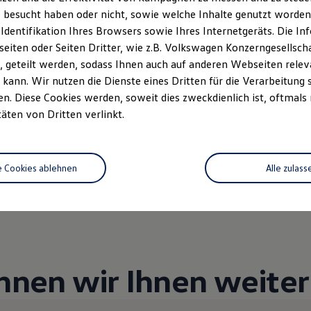
 besucht haben oder nicht, sowie welche Inhalte genutzt worden s
 Identifikation Ihres Browsers sowie Ihres Internetgeräts. Die 
iten oder Seiten Dritter, wie z.B. Volkswagen Konzerngesellsch
Unsere Abteilungen
 geteilt werden, sodass Ihnen auch auf anderen Webseiten rel
kann. Wir nutzen die Dienste eines Dritten für die Verarbeitung 
Montag
-
Freitag
08:30
-
18:00
Uhr
. Diese Cookies werden, soweit dies zweckdienlich ist, oftmals
Samstag
09:00
-
13:00
Uhr
täten von Dritten verlinkt.
Sonntag
Geschlossen
e Cookies ablehnen
Alle zulass
nnen wir Ihnen weiter