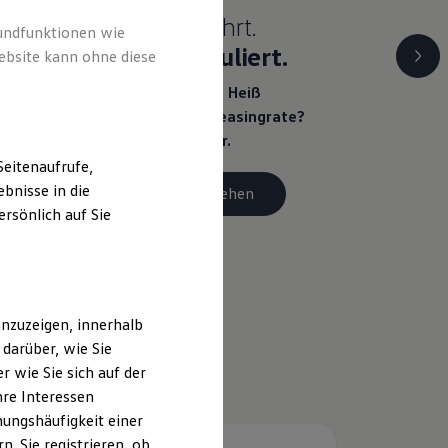
Heiß begehrt.
rundfunktionen wie
Kühl kalkuliert.
ebsite kann ohne diese
Ihr Traumauto? Heiß
begehrt. Ihre Leasingrate?
Eiskalt machbar.
eitenaufrufe,
bnisse in die
Details ansehen
rsönlich auf Sie
nzuzeigen, innerhalb
darüber, wie Sie
 wie Sie sich auf der
hre Interessen
ungshäufigkeit einer
. Sie registrieren, ob