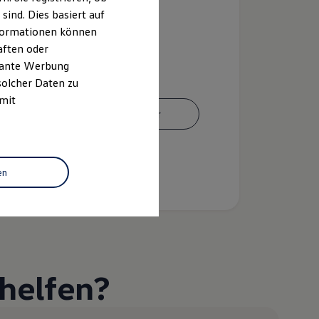
ind. Dies basiert auf
Informationen können
aften oder
evante Werbung
solcher Daten zu
 mit
Ansprechpartner
en
helfen?