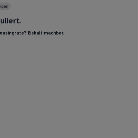
unden
uliert.
Leasingrate? Eiskalt machbar.