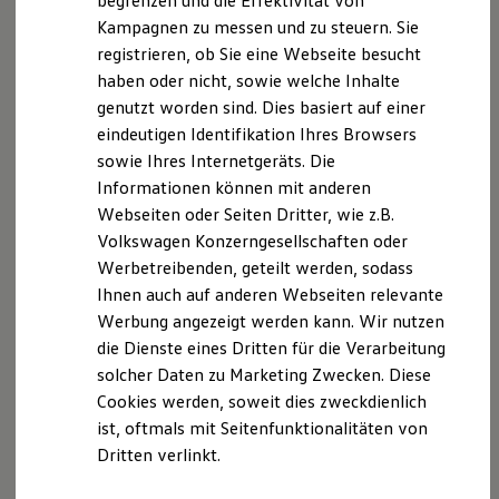
begrenzen und die Effektivität von
Hybridautos
Kampagnen zu messen und zu steuern. Sie
Marke und Erlebnis
registrieren, ob Sie eine Webseite besucht
Volkswagen R und R Experience
R-Modelle
haben oder nicht, sowie welche Inhalte
R Experience
Der T-Cross
genutzt worden sind. Dies basiert auf einer
Driving Experience
eindeutigen Identifikation Ihres Browsers
Volkswagen entdecken
Wendig, flexibel, vielseitig. Entdecken Sie den
Werkbesichtigung
sowie Ihres Internetgeräts. Die
Factory visit
T‑Cross.
Informationen können mit anderen
Lifestyle Shop
Webseiten oder Seiten Dritter, wie z.B.
T-Roc Kollektion
Mehr zum T-Cross erfahren
Golf Kollektion
Volkswagen Konzerngesellschaften oder
ID. Kollektion
Werbetreibenden, geteilt werden, sodass
Volkswagen Kollektion
Ihnen auch auf anderen Webseiten relevante
R-Kollektion
GTI Kollektion
Werbung angezeigt werden kann. Wir nutzen
Fußball Drop
die Dienste eines Dritten für die Verarbeitung
we drive football
solcher Daten zu Marketing Zwecken. Diese
#wedriveproud
Besitzer und Service
Cookies werden, soweit dies zweckdienlich
myVolkswagen
ist, oftmals mit Seitenfunktionalitäten von
Software Updates
Dritten verlinkt.
Service und Ersatzteile
Inspektion und HU/AU
Reparaturen und Checks