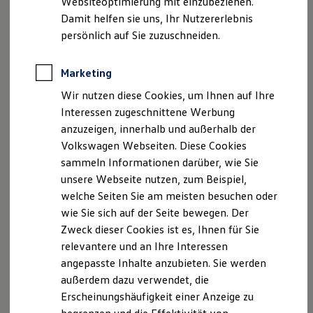
Websiteoptimierung mit einzubeziehen.
Elektrofahrzeugkonzepte
Damit helfen sie uns, Ihr Nutzererlebnis
ID. EVERY1
Reichweite
persönlich auf Sie zuzuschneiden.
Reichweite der ID. Modelle
Reichweite im Winter
Rekuperation
Marketing
Der neue ID.3 Neo
Laden
Wir nutzen diese Cookies, um Ihnen auf Ihre
Laden unterwegs
Laden Zuhause
Interessen zugeschnittene Werbung
So geht neu. Klar im Design. Stark im Alltag.
Ladestationen finden
anzuzeigen, innerhalb und außerhalb der
Entdecken Sie jetzt den neuen ID.3 Neo!
Ladezeitensimulator
Volkswagen Webseiten. Diese Cookies
Batterie
Sicherheit
Mehr zum ID.3 Neo erfahren
sammeln Informationen darüber, wie Sie
Garantie und Lebensdauer
unsere Webseite nutzen, zum Beispiel,
Nachhaltigkeit
welche Seiten Sie am meisten besuchen oder
Technologie
Kosten und Kauf
wie Sie sich auf der Seite bewegen. Der
Verbrauchskosten
Zweck dieser Cookies ist es, Ihnen für Sie
Kaufoptionen
relevantere und an Ihre Interessen
E-Auto-Förderung
Software und Konnektivität
angepasste Inhalte anzubieten. Sie werden
Die ID. Software 6
außerdem dazu verwendet, die
ID. Software Versionen und Updates
Erscheinungshäufigkeit einer Anzeige zu
Digitale Extras
Schnittstellen zu Ihrem ID.