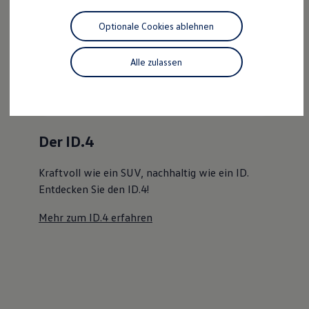
Motorenöl und Flüssigkeiten
Räder und Reifen
Optionale Cookies ablehnen
Pannen- und Unfallhilfe
Der ID.4
Economy Service
Volkswagen Teile
Alle zulassen
Kraftvoll wie ein SUV, nachhaltig wie ein ID.
Zubehör
Modellspezifisches Zubehör
Entdecken Sie den ID.4!
Schutz und Pflege
Transport
Mehr zum ID.4 erfahren
Entertainment und Elektronik
Individualisieren
Wallbox und Ladekabel
Digitale Extras
Dienste für Ihr Modell finden
Volkswagen Apps, Login und Shop
Handy und Fahrzeug verbinden
Updates für Software, Karten und Radio
Über Ihr Auto
Vorgängermodelle
Kundeninformationen
Volkswagen Kundenbetreuung
Warn- und Kontrollleuchten
Assistenzsysteme
Digitale Betriebsanleitung
Live Beratung