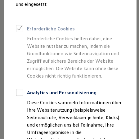
Reifenpakete
uns eingesetzt:
Leasing
Leasing-Angebote
Gebrauchtwagen Leasing
Junge Gebrauchtwagen-Leasing
Erforderliche Cookies
Elektroauto Leasing
Kleinwagen-Leasing
Erforderliche Cookies helfen dabei, eine
Leasing ohne Anzahlung
Der Polo
Website nutzbar zu machen, indem sie
Finanzierung
Autokredit mit Schlussrate
Grundfunktionen wie Seitennavigation und
Versicherungen und Garantien
Zugriff auf sichere Bereiche der Website
Kompakt, wendig und voller Möglichkeiten.
Kfz-Versicherung
ermöglichen. Die Website kann ohne diese
Entdecken Sie den Polo.
Restschuldversicherungen
Garantien
Cookies nicht richtig funktionieren.
Wartungsverträge
Mehr zum Polo erfahren
Geschäftskunden
Professional Class bei Volkswagen
Analytics und Personalisierung
Großkunden
Diese Cookies sammeln Informationen über
Behörden
Direktkunden
Ihre Websitenutzung (beispielsweise
Sonderfahrzeuge
Seitenaufrufe, Verweildauer je Seite, Klicks)
Anpfiff zum Gewinn
und ermöglichen uns bei Teilnahme, Ihre
Elektromobilität
Elektroautos
Umfrageergebnisse in die
ID. Tutorials