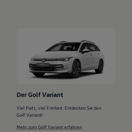
Magazin
Der Golf Variant
Lifestyle
Transport
Familie
Viel Platz, viel Freiheit. Entdecken Sie den
Elektromobilität
Golf Variant!
Volkswagen R
Pannen- und Unfallhilfe
Mehr zum Golf Variant erfahren
Volkswagen Kundenbetreuung