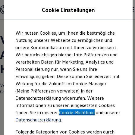
Modelle und Konfigurator
Cookie Einstellungen
Konfigurator
Modelle vergleichen
Konfiguration laden
Zum
Zum
Autosuche
Wir nutzen Cookies, um Ihnen die bestmögliche
Hauptinhalt
Footer
Elektroautos
Volkswagen Modelle |
springen
springen
Nutzung unserer Webseite zu ermöglichen und
ENERGY Sondermodelle
Nutzfahrzeuge
unsere Kommunikation mit Ihnen zu verbessern.
Autohaus Vatterott
SUV und CUV
Wir berücksichtigen hierbei Ihre Präferenzen und
Familienautos
verarbeiten Daten für Marketing, Analytics und
Kombis
Holzminden
Kompaktwagen
Personalisierung nur, wenn Sie uns Ihre
Sportwagen
Einwilligung geben. Diese können Sie jederzeit mit
Schnell verfügbare Fahrzeuge
Angebote und Produkte
Wirkung für die Zukunft im Cookie Manager
Verantwortlich für die Inhalte auf dieser Seite ist die Rudolf Vatterott
Aktuelle Angebote
(Meine Präferenzen verwalten) in der
GmbH
(
Impressum & Rechtliches
)
E-Auto-Förderung
Datenschutzerklärung widerrufen. Weitere
Volkswagen Marktplatz
Informationen zu unseren eingesetzten Cookies
Die ENERGY Sondermodelle
Junge Gebrauchtwagen und Gebrauchtwagen
finden Sie in unserer
Cookie-Richtlinie
und unserer
Volkswagen Zertifizierte Gebrauchtwagen
Datenschutzerklärung
.
Elektromobilität bei Gebrauchtwagen
Zubehör- und Serviceangebote
Folgende Kategorien von Cookies werden durch
Saisonangebote