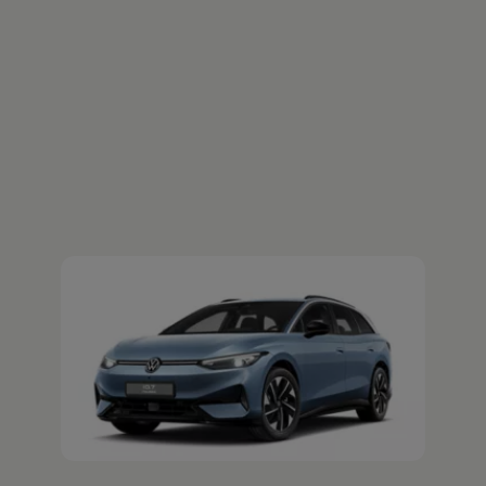
Der ID.7 Tourer
Jetzt ID.7 Tourer Probefahrt vereinbaren
Ihre
nächsten
Schritte
Probefahrt vereinbaren
Fahrzeugangebot anfordern