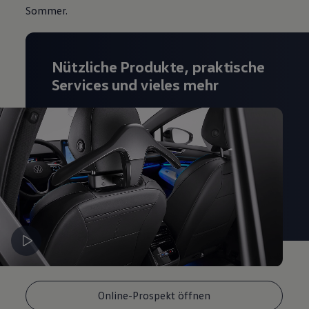
Sommer.
Magazin
Lifestyle
Transport
Familie
Elektromobilität
Nützliche Produkte, praktische
Volkswagen R
Services und vieles mehr
Pannen- und Unfallhilfe
Volkswagen Kundenbetreuung
Online-Prospekt öffnen