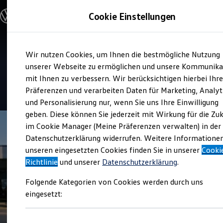
Modelle und Konfigurator
Cookie Einstellungen
Konfigurator
Modelle vergleichen
Konfiguration laden
Zum
Zum
Autosuche
Verkauf und Service
Wir nutzen Cookies, um Ihnen die bestmögliche Nutzung
Hauptinhalt
Footer
Elektroautos
Autohaus Wilhelm Schmitz
springen
springen
unserer Webseite zu ermöglichen und unsere Kommunika
ENERGY Sondermodelle
Nutzfahrzeuge
mit Ihnen zu verbessern. Wir berücksichtigen hierbei Ihr
SUV und CUV
4.8
|
477 Bewertungen
Präferenzen und verarbeiten Daten für Marketing, Analyt
Familienautos
und Personalisierung nur, wenn Sie uns Ihre Einwilligung
Kombis
Kompaktwagen
geben. Diese können Sie jederzeit mit Wirkung für die Zu
Sportwagen
im Cookie Manager (Meine Präferenzen verwalten) in der
Schnell verfügbare Fahrzeuge
Angebote und Produkte
Datenschutzerklärung widerrufen. Weitere Informatione
Aktuelle Angebote
unseren eingesetzten Cookies finden Sie in unserer
Cooki
E-Auto-Förderung
Richtlinie
und unserer
Datenschutzerklärung
.
Volkswagen Marktplatz
Die ENERGY Sondermodelle
Folgende Kategorien von Cookies werden durch uns
Junge Gebrauchtwagen und Gebrauchtwagen
Volkswagen Zertifizierte Gebrauchtwagen
eingesetzt:
Elektromobilität bei Gebrauchtwagen
Zubehör- und Serviceangebote
Saisonangebote