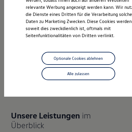
werden, sodass Ihnen auch auf anderen Webseiten
Hybridautos
relevante Werbung angezeigt werden kann. Wir nut
Marke und Erlebnis
die Dienste eines Dritten für die Verarbeitung solche
Volkswagen R und R Experience
Probefahrt vereinbaren
R-Modelle
Daten zu Marketing Zwecken. Diese Cookies werden
R Experience
soweit dies zweckdienlich ist, oftmals mit
Driving Experience
Seitenfunktionalitäten von Dritten verlinkt.
Volkswagen entdecken
Werkbesichtigung
Factory visit
Fahrzeugangebot anfordern
Lifestyle Shop
T-Roc Kollektion
Optionale Cookies ablehnen
Golf Kollektion
ID. Kollektion
Volkswagen Kollektion
Alle zulassen
R-Kollektion
Serviceanfrage stellen
GTI Kollektion
Fußball Drop
we drive football
#wedriveproud
Besitzer und Service
myVolkswagen
Unsere Leistungen
im
Software Updates
Service und Ersatzteile
Überblick
Inspektion und HU/AU
Reparaturen und Checks