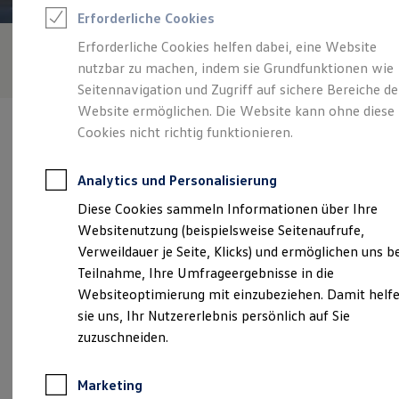
Reifenpakete
Erforderliche Cookies
Leasing
Leasing-Angebote
Erforderliche Cookies helfen dabei, eine Website
Gebrauchtwagen Leasing
nutzbar zu machen, indem sie Grundfunktionen wie
Junge Gebrauchtwagen-Leasing
Elektroauto Leasing
Seitennavigation und Zugriff auf sichere Bereiche de
Kleinwagen-Leasing
Website ermöglichen. Die Website kann ohne diese
Leasing ohne Anzahlung
Cookies nicht richtig funktionieren.
Finanzierung
Autokredit mit Schlussrate
Versicherungen und Garantien
Analytics und Personalisierung
Kfz-Versicherung
Verantwortlich für die Inhalte auf dieser Seite ist die Autohaus
Restschuldversicherungen
Diese Cookies sammeln Informationen über Ihre
Wilhelm Schmitz GmbH & Co. KG
(
Impressum & Rechtliches
)
Garantien
Websitenutzung (beispielsweise Seitenaufrufe,
Wartungsverträge
Geschäftskunden
Verweildauer je Seite, Klicks) und ermöglichen uns b
Professional Class bei Volkswagen
Unsere 
Teilnahme, Ihre Umfrageergebnisse in die
Großkunden
Websiteoptimierung mit einzubeziehen. Damit helf
Behörden
Direktkunden
sie uns, Ihr Nutzererlebnis persönlich auf Sie
Sonderfahrzeuge
Wilhelmstraße 20, 45964 Gladbeck
zuzuschneiden.
Anpfiff zum Gewinn
Elektromobilität
Montag
-
Freitag
07:30
-
18:00
Uhr
Elektroautos
Marketing
ID. Tutorials