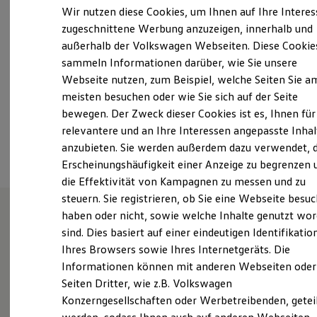
Samstag
09:00
-
13:00
Uhr
Elektrofahrzeugkonzepte
Wir nutzen diese Cookies, um Ihnen auf Ihre Intere
ID. EVERY1
Sonntag
Geschlossen
zugeschnittene Werbung anzuzeigen, innerhalb und
Reichweite
außerhalb der Volkswagen Webseiten. Diese Cookie
Reichweite der ID. Modelle
info@autohaus-schmitz.de
Reichweite im Winter
sammeln Informationen darüber, wie Sie unsere
Rekuperation
Webseite nutzen, zum Beispiel, welche Seiten Sie a
Laden
+49 2043 37990
meisten besuchen oder wie Sie sich auf der Seite
Laden unterwegs
Laden Zuhause
bewegen. Der Zweck dieser Cookies ist es, Ihnen für
Ladestationen finden
relevantere und an Ihre Interessen angepasste Inhal
Ansprechpartner
Ladezeitensimulator
anzubieten. Sie werden außerdem dazu verwendet, d
Batterie
Sicherheit
Erscheinungshäufigkeit einer Anzeige zu begrenzen 
Garantie und Lebensdauer
die Effektivität von Kampagnen zu messen und zu
Nachhaltigkeit
steuern. Sie registrieren, ob Sie eine Webseite besuc
Technologie
Kosten und Kauf
haben oder nicht, sowie welche Inhalte genutzt wo
Verbrauchskosten
sind. Dies basiert auf einer eindeutigen Identifikatio
Wie können wir
Kaufoptionen
Ihres Browsers sowie Ihres Internetgeräts. Die
E-Auto-Förderung
Software und Konnektivität
Informationen können mit anderen Webseiten oder
Ihnen weiterhelfen?
Die ID. Software 6
Seiten Dritter, wie z.B. Volkswagen
ID. Software Versionen und Updates
Konzerngesellschaften oder Werbetreibenden, getei
Digitale Extras
Schnittstellen zu Ihrem ID.