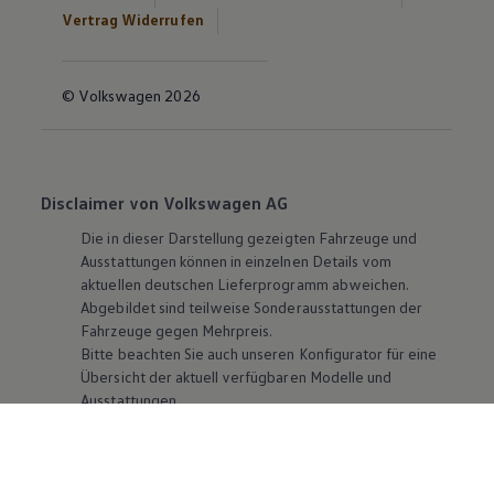
Vertrag Widerrufen
© Volkswagen 2026
Disclaimer von Volkswagen AG
Die in dieser Darstellung gezeigten Fahrzeuge und
Ausstattungen können in einzelnen Details vom
aktuellen deutschen Lieferprogramm abweichen.
Abgebildet sind teilweise Sonderausstattungen der
Fahrzeuge gegen Mehrpreis.
Bitte beachten Sie auch unseren Konfigurator für eine
Übersicht der aktuell verfügbaren Modelle und
Ausstattungen.
Die angegebenen Verbrauchs- und Emissionswerte
beziehen sich nicht auf ein einzelnes Fahrzeug und sind
nicht Bestandteil des Angebots, sondern dienen allein