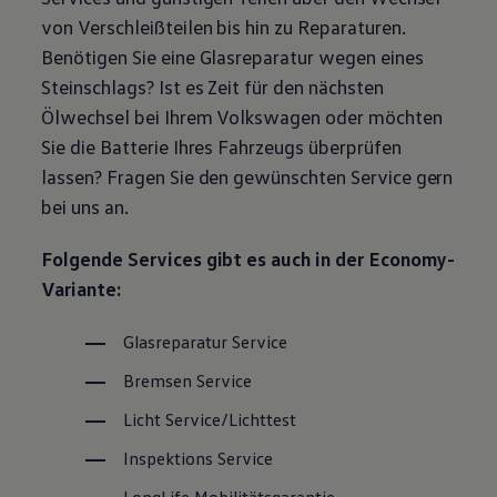
Magazin
von Verschleißteilen bis hin zu Reparaturen.
Lifestyle
Benötigen Sie eine Glasreparatur wegen eines
Transport
Familie
Steinschlags? Ist es Zeit für den nächsten
Elektromobilität
Ölwechsel bei Ihrem
Volkswagen
oder möchten
Volkswagen R
Pannen- und Unfallhilfe
Sie die Batterie Ihres Fahrzeugs überprüfen
Volkswagen Kundenbetreuung
lassen? Fragen Sie den gewünschten
Service
gern
bei uns an.
Folgende Services gibt es auch in der Economy-
Variante:
Glasreparatur
Service
Bremsen
Service
Licht
Service
/Lichttest
Inspektions
Service