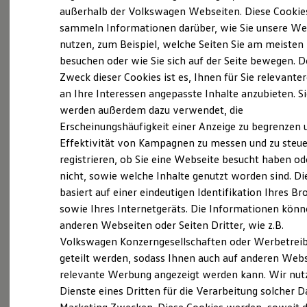
Elektrofahrzeugkonzepte
außerhalb der Volkswagen Webseiten. Diese Cookie
ID. EVERY1
sammeln Informationen darüber, wie Sie unsere We
(
Impressum & Rechtliches
)
Reichweite
nutzen, zum Beispiel, welche Seiten Sie am meisten
Reichweite der ID. Modelle
Reichweite im Winter
Was ist der Economy Service
besuchen oder wie Sie sich auf der Seite bewegen. D
Rekuperation
Zweck dieser Cookies ist es, Ihnen für Sie relevante
und wer kann ihn nutzen?
Laden
an Ihre Interessen angepasste Inhalte anzubieten. S
Laden unterwegs
Laden Zuhause
werden außerdem dazu verwendet, die
Ältere Volkswagen haben einen anderen
Ladestationen finden
Erscheinungshäufigkeit einer Anzeige zu begrenzen 
Ladezeitensimulator
Servicebedarf als neue Fahrzeuge. Der Economy
Effektivität von Kampagnen zu messen und zu steue
Batterie
Service ist speziell für Volkswagen Modelle
Sicherheit
registrieren, ob Sie eine Webseite besucht haben od
entwickelt worden, die älter als vier Jahre sind. Er
Garantie und Lebensdauer
nicht, sowie welche Inhalte genutzt worden sind. Di
Nachhaltigkeit
bietet Ihnen ein vielfältiges Leistungsspektrum mit
basiert auf einer eindeutigen Identifikation Ihres B
Technologie
zeitwertgerechtem Service und hoher
Kosten und Kauf
sowie Ihres Internetgeräts. Die Informationen kön
Ersatzteilqualität. Die Leistungen sind durch
Verbrauchskosten
anderen Webseiten oder Seiten Dritter, wie z.B.
Kaufoptionen
Fachwissen, Volkswagen Teile und langjährige
Volkswagen Konzerngesellschaften oder Werbetrei
E-Auto-Förderung
Erfahrung genau auf Ihr Fahrzeug abgestimmt und
Software und Konnektivität
geteilt werden, sodass Ihnen auch auf anderen Web
decken nahezu alle Services ab. Die Preise sind
Die ID. Software 6
relevante Werbung angezeigt werden kann. Wir nut
ID. Software Versionen und Updates
speziell auf das Alter Ihres Fahrzeugs ausgelegt. Bei
Dienste eines Dritten für die Verarbeitung solcher D
Digitale Extras
der Durchführung der im Serviceplan
Schnittstellen zu Ihrem ID.