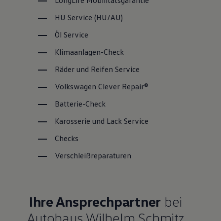
LongLife
Mobilitätsgarantie
HU
Service
(
HU/AU
)
Öl
Service
Klimaanlagen-Check
Räder und Reifen
Service
Volkswagen
Clever Repair®
Batterie-Check
Karosserie und Lack
Service
Checks
Verschleißreparaturen
Ihre Ansprechpartner
bei
Autohaus Wilhelm Schmitz