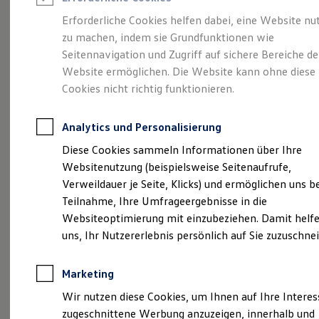
Reifenpakete
Leasing
Erforderliche Cookies helfen dabei, eine Website nu
Leasing-Angebote
zu machen, indem sie Grundfunktionen wie
Volkswagen Economy
Gebrauchtwagen Leasing
Seitennavigation und Zugriff auf sichere Bereiche de
Junge Gebrauchtwagen-Leasing
Elektroauto Leasing
Website ermöglichen. Die Website kann ohne diese
Service
Rabattaktion
Kleinwagen-Leasing
Cookies nicht richtig funktionieren.
Leasing ohne Anzahlung
Finanzierung
Autokredit mit Schlussrate
Analytics und Personalisierung
Versicherungen und Garantien
Kfz-Versicherung
Diese Cookies sammeln Informationen über Ihre
Restschuldversicherungen
Websitenutzung (beispielsweise Seitenaufrufe,
Garantien
Verweildauer je Seite, Klicks) und ermöglichen uns b
Wartungsverträge
Geschäftskunden
Teilnahme, Ihre Umfrageergebnisse in die
Professional Class bei Volkswagen
Websiteoptimierung mit einzubeziehen. Damit helfe
Großkunden
uns, Ihr Nutzererlebnis persönlich auf Sie zuzuschne
Behörden
Direktkunden
Sonderfahrzeuge
Marketing
Anpfiff zum Gewinn
Elektromobilität
Wir nutzen diese Cookies, um Ihnen auf Ihre Intere
Elektroautos
zugeschnittene Werbung anzuzeigen, innerhalb und
ID. Tutorials