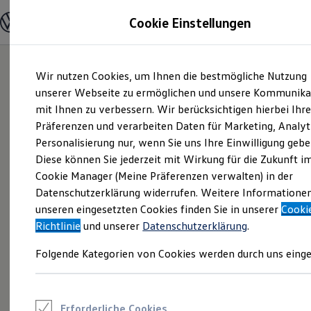
Modelle und Konfigurator
Cookie Einstellungen
Konfigurator
Modelle vergleichen
Konfiguration laden
Zum
Zum
Autosuche
Wir nutzen Cookies, um Ihnen die bestmögliche Nutzung
Hauptinhalt
Footer
Elektroautos
springen
springen
unserer Webseite zu ermöglichen und unsere Kommunika
ENERGY Sondermodelle
Nutzfahrzeuge
mit Ihnen zu verbessern. Wir berücksichtigen hierbei Ihr
SUV und CUV
Präferenzen und verarbeiten Daten für Marketing, Analyt
Familienautos
Personalisierung nur, wenn Sie uns Ihre Einwilligung gebe
Kombis
Kompaktwagen
Diese können Sie jederzeit mit Wirkung für die Zukunft i
Sportwagen
Cookie Manager (Meine Präferenzen verwalten) in der
Schnell verfügbare Fahrzeuge
Angebote und Produkte
Datenschutzerklärung widerrufen. Weitere Informatione
Aktuelle Angebote
unseren eingesetzten Cookies finden Sie in unserer
Cooki
E-Auto-Förderung
Richtlinie
und unserer
Datenschutzerklärung
.
Volkswagen Marktplatz
Die ENERGY Sondermodelle
Folgende Kategorien von Cookies werden durch uns einge
Junge Gebrauchtwagen und Gebrauchtwagen
Volkswagen Zertifizierte Gebrauchtwagen
Elektromobilität bei Gebrauchtwagen
Zubehör- und Serviceangebote
Saisonangebote
Erforderliche Cookies