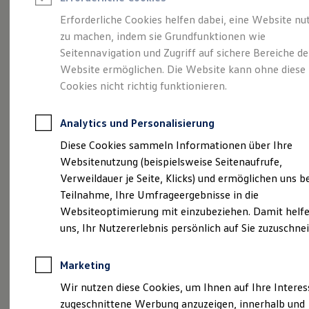
Reifenpakete
Leasing
Erforderliche Cookies helfen dabei, eine Website nu
Leasing-Angebote
zu machen, indem sie Grundfunktionen wie
Allgemeine
Gebrauchtwagen Leasing
Seitennavigation und Zugriff auf sichere Bereiche de
Junge Gebrauchtwagen-Leasing
Elektroauto Leasing
Website ermöglichen. Die Website kann ohne diese
Geschäftsbedingunge
Kleinwagen-Leasing
Cookies nicht richtig funktionieren.
Leasing ohne Anzahlung
Finanzierung
Autokredit mit Schlussrate
Analytics und Personalisierung
Versicherungen und Garantien
Kfz-Versicherung
Diese Cookies sammeln Informationen über Ihre
(
Impressum & Rechtliches
)
Restschuldversicherungen
Websitenutzung (beispielsweise Seitenaufrufe,
Garantien
Verweildauer je Seite, Klicks) und ermöglichen uns b
Wartungsverträge
Geschäftskunden
Teilnahme, Ihre Umfrageergebnisse in die
Allgemeine
Professional Class bei Volkswagen
Websiteoptimierung mit einzubeziehen. Damit helfe
Großkunden
Geschäftsbedingungen
uns, Ihr Nutzererlebnis persönlich auf Sie zuzuschne
Behörden
Direktkunden
Sonderfahrzeuge
§ 1 Geltungsbereich
Marketing
Anpfiff zum Gewinn
Elektromobilität
Wir nutzen diese Cookies, um Ihnen auf Ihre Intere
Elektroautos
1.1 Vorbehaltlich individueller Absprachen und
zugeschnittene Werbung anzuzeigen, innerhalb und
ID. Tutorials