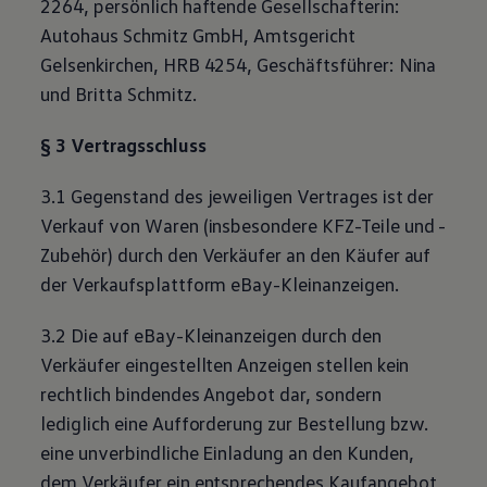
2264, persönlich haftende Gesellschafterin:
Motorenöl und Flüssigkeiten
Autohaus Schmitz GmbH, Amtsgericht
Räder und Reifen
Pannen- und Unfallhilfe
Gelsenkirchen, HRB 4254, Geschäftsführer: Nina
Economy Service
und Britta Schmitz.
Volkswagen Teile
Zubehör
Modellspezifisches Zubehör
§ 3 Vertragsschluss
Schutz und Pflege
Transport
Entertainment und Elektronik
3.1 Gegenstand des jeweiligen Vertrages ist der
Individualisieren
Verkauf von Waren (insbesondere KFZ
-
Teile
und
-
Wallbox und Ladekabel
Digitale Extras
Zubehör
) durch den Verkäufer an den Käufer auf
Dienste für Ihr Modell finden
der Verkaufsplattform eBay-Kleinanzeigen.
Volkswagen Apps, Login und Shop
Handy und Fahrzeug verbinden
Updates für Software, Karten und Radio
3.2 Die auf eBay-Kleinanzeigen durch den
Über Ihr Auto
Verkäufer eingestellten Anzeigen stellen kein
Vorgängermodelle
Kundeninformationen
rechtlich bindendes Angebot dar, sondern
Volkswagen Kundenbetreuung
lediglich eine Aufforderung zur Bestellung bzw.
Warn- und Kontrollleuchten
Assistenzsysteme
eine unverbindliche Einladung an den Kunden,
Digitale Betriebsanleitung
dem Verkäufer ein entsprechendes Kaufangebot
Live Beratung