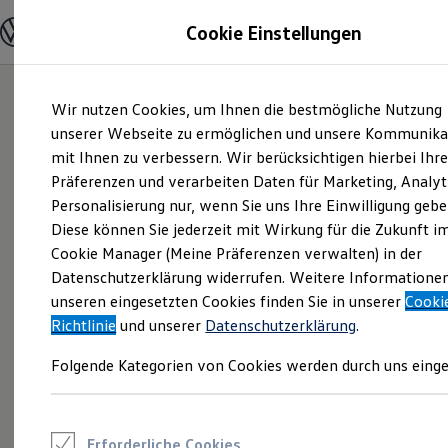
Modelle und Konfigurator
Cookie Einstellungen
Konfigurator
Modelle vergleichen
Konfiguration laden
Zum
Zum
Autosuche
Wir nutzen Cookies, um Ihnen die bestmögliche Nutzung
Hauptinhalt
Footer
Elektroautos
springen
springen
unserer Webseite zu ermöglichen und unsere Kommunika
ENERGY Sondermodelle
Nutzfahrzeuge
mit Ihnen zu verbessern. Wir berücksichtigen hierbei Ihr
SUV und CUV
Präferenzen und verarbeiten Daten für Marketing, Analyt
Familienautos
Personalisierung nur, wenn Sie uns Ihre Einwilligung gebe
Kombis
Kompaktwagen
Diese können Sie jederzeit mit Wirkung für die Zukunft i
Sportwagen
Cookie Manager (Meine Präferenzen verwalten) in der
Schnell verfügbare Fahrzeuge
Angebote und Produkte
Datenschutzerklärung widerrufen. Weitere Informatione
Aktuelle Angebote
unseren eingesetzten Cookies finden Sie in unserer
Cooki
E-Auto-Förderung
Richtlinie
und unserer
Datenschutzerklärung
.
Volkswagen Marktplatz
Die ENERGY Sondermodelle
Folgende Kategorien von Cookies werden durch uns einge
Junge Gebrauchtwagen und Gebrauchtwagen
Volkswagen Zertifizierte Gebrauchtwagen
Elektromobilität bei Gebrauchtwagen
Zubehör- und Serviceangebote
Saisonangebote
Erforderliche Cookies