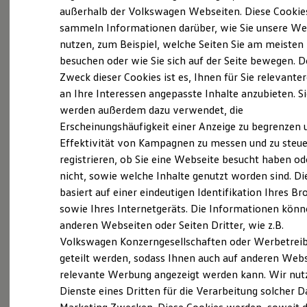
Vereinbarungen, die Vorrang vor diesen
Elektrofahrzeugkonzepte
außerhalb der Volkswagen Webseiten. Diese Cookie
ID. EVERY1
Allgemeinen Geschäftsbedingungen haben,
sammeln Informationen darüber, wie Sie unsere We
Reichweite
gelten für die Geschäftsbeziehung zwischen der
nutzen, zum Beispiel, welche Seiten Sie am meisten
Reichweite der ID. Modelle
Reichweite im Winter
Autohaus Wilhelm Schmitz GmbH & Co KG (im
besuchen oder wie Sie sich auf der Seite bewegen. D
Rekuperation
nachfolgenden „Verkäufer“) und dem Kunden
Zweck dieser Cookies ist es, Ihnen für Sie relevante
Laden
an Ihre Interessen angepasste Inhalte anzubieten. S
Laden unterwegs
hinsichtlich der vom Verkäufer auf der Internet-
Laden Zuhause
werden außerdem dazu verwendet, die
Handelsplattform „eBay Kleinanzeigen“
Ladestationen finden
Erscheinungshäufigkeit einer Anzeige zu begrenzen 
Ladezeitensimulator
dargestellten Waren ausschließlich die
Effektivität von Kampagnen zu messen und zu steue
Batterie
nachfolgenden Allgemeinen
Sicherheit
registrieren, ob Sie eine Webseite besucht haben od
Garantie und Lebensdauer
Geschäftsbedingungen. Soweit nichts anderes
nicht, sowie welche Inhalte genutzt worden sind. Di
Nachhaltigkeit
vereinbart, wird der Einbeziehung von eigenen
basiert auf einer eindeutigen Identifikation Ihres B
Technologie
Kosten und Kauf
Bedingungen des Kunden widersprochen.
sowie Ihres Internetgeräts. Die Informationen kön
Verbrauchskosten
anderen Webseiten oder Seiten Dritter, wie z.B.
Kaufoptionen
1.2. Der Verkäufer richtet sich mit seinem
Volkswagen Konzerngesellschaften oder Werbetrei
E-Auto-Förderung
Software und Konnektivität
Angebot sowohl an Verbraucher als auch an
geteilt werden, sodass Ihnen auch auf anderen Web
Die ID. Software 6
relevante Werbung angezeigt werden kann. Wir nut
Unternehmer. Verbraucher ist dabei, wer einen
ID. Software Versionen und Updates
Dienste eines Dritten für die Verarbeitung solcher D
Digitale Extras
Vertrag zu Zwecken abschließt, die überwiegend
Schnittstellen zu Ihrem ID.