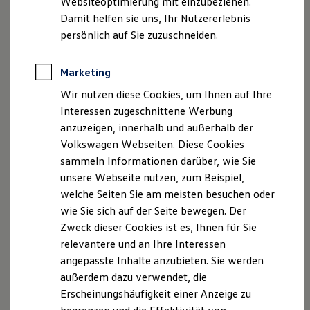
Websiteoptimierung mit einzubeziehen.
Elektrofahrzeugkonzepte
Damit helfen sie uns, Ihr Nutzererlebnis
ID. EVERY1
Reichweite
persönlich auf Sie zuzuschneiden.
Reichweite der ID. Modelle
Reichweite im Winter
Rekuperation
Marketing
Der neue ID.3 Neo
Laden
Wir nutzen diese Cookies, um Ihnen auf Ihre
Laden unterwegs
Laden Zuhause
Interessen zugeschnittene Werbung
So geht neu. Klar im Design. Stark im Alltag.
Ladestationen finden
anzuzeigen, innerhalb und außerhalb der
Entdecken Sie jetzt den neuen ID.3 Neo!
Ladezeitensimulator
Volkswagen Webseiten. Diese Cookies
Batterie
Sicherheit
Mehr zum ID.3 Neo erfahren
sammeln Informationen darüber, wie Sie
Garantie und Lebensdauer
unsere Webseite nutzen, zum Beispiel,
Nachhaltigkeit
welche Seiten Sie am meisten besuchen oder
Technologie
Kosten und Kauf
wie Sie sich auf der Seite bewegen. Der
Verbrauchskosten
Zweck dieser Cookies ist es, Ihnen für Sie
Kaufoptionen
relevantere und an Ihre Interessen
E-Auto-Förderung
Software und Konnektivität
angepasste Inhalte anzubieten. Sie werden
Die ID. Software 6
außerdem dazu verwendet, die
ID. Software Versionen und Updates
Erscheinungshäufigkeit einer Anzeige zu
Digitale Extras
Schnittstellen zu Ihrem ID.