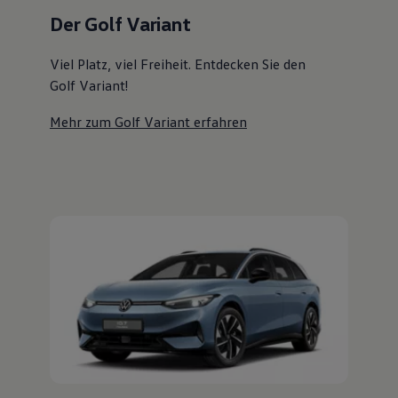
Magazin
Der Golf Variant
Lifestyle
Transport
Familie
Viel Platz, viel Freiheit. Entdecken Sie den
Elektromobilität
Golf Variant!
Volkswagen R
Pannen- und Unfallhilfe
Mehr zum Golf Variant erfahren
Volkswagen Kundenbetreuung