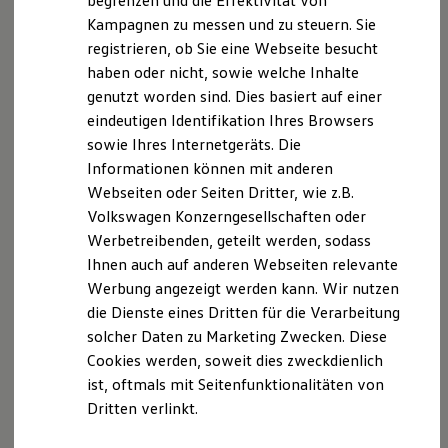
begrenzen und die Effektivität von
Hybridautos
Kampagnen zu messen und zu steuern. Sie
Marke und Erlebnis
registrieren, ob Sie eine Webseite besucht
Volkswagen R und R Experience
R-Modelle
haben oder nicht, sowie welche Inhalte
R Experience
Der T-Cross
genutzt worden sind. Dies basiert auf einer
Driving Experience
eindeutigen Identifikation Ihres Browsers
Volkswagen entdecken
Wendig, flexibel, vielseitig. Entdecken Sie den
Werkbesichtigung
sowie Ihres Internetgeräts. Die
Factory visit
T‑Cross.
Informationen können mit anderen
Lifestyle Shop
Webseiten oder Seiten Dritter, wie z.B.
T-Roc Kollektion
Mehr zum T-Cross erfahren
Golf Kollektion
Volkswagen Konzerngesellschaften oder
ID. Kollektion
Werbetreibenden, geteilt werden, sodass
Volkswagen Kollektion
Ihnen auch auf anderen Webseiten relevante
R-Kollektion
GTI Kollektion
Werbung angezeigt werden kann. Wir nutzen
Fußball Drop
die Dienste eines Dritten für die Verarbeitung
we drive football
solcher Daten zu Marketing Zwecken. Diese
#wedriveproud
Besitzer und Service
Cookies werden, soweit dies zweckdienlich
myVolkswagen
ist, oftmals mit Seitenfunktionalitäten von
Software Updates
Dritten verlinkt.
Service und Ersatzteile
Inspektion und HU/AU
Reparaturen und Checks