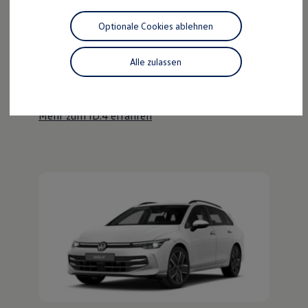
Motorenöl und Flüssigkeiten
Räder und Reifen
Optionale Cookies ablehnen
Pannen- und Unfallhilfe
Der ID.4
Economy Service
Volkswagen Teile
Alle zulassen
Kraftvoll wie ein SUV, nachhaltig wie ein ID.
Zubehör
Modellspezifisches Zubehör
Entdecken Sie den ID.4!
Schutz und Pflege
Transport
Mehr zum ID.4 erfahren
Entertainment und Elektronik
Individualisieren
Wallbox und Ladekabel
Digitale Extras
Dienste für Ihr Modell finden
Volkswagen Apps, Login und Shop
Handy und Fahrzeug verbinden
Updates für Software, Karten und Radio
Über Ihr Auto
Vorgängermodelle
Kundeninformationen
Volkswagen Kundenbetreuung
Warn- und Kontrollleuchten
Assistenzsysteme
Digitale Betriebsanleitung
Live Beratung