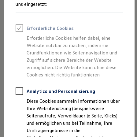
Reifenpakete
uns eingesetzt:
Leasing
Leasing-Angebote
Gebrauchtwagen Leasing
Junge Gebrauchtwagen-Leasing
Erforderliche Cookies
Elektroauto Leasing
Kleinwagen-Leasing
Erforderliche Cookies helfen dabei, eine
Leasing ohne Anzahlung
Der Polo
Website nutzbar zu machen, indem sie
Finanzierung
Autokredit mit Schlussrate
Grundfunktionen wie Seitennavigation und
Versicherungen und Garantien
Zugriff auf sichere Bereiche der Website
Kompakt, wendig und voller Möglichkeiten.
Kfz-Versicherung
ermöglichen. Die Website kann ohne diese
Entdecken Sie den Polo.
Restschuldversicherungen
Garantien
Cookies nicht richtig funktionieren.
Wartungsverträge
Mehr zum Polo erfahren
Geschäftskunden
Professional Class bei Volkswagen
Analytics und Personalisierung
Großkunden
Diese Cookies sammeln Informationen über
Behörden
Direktkunden
Ihre Websitenutzung (beispielsweise
Sonderfahrzeuge
Seitenaufrufe, Verweildauer je Seite, Klicks)
Anpfiff zum Gewinn
und ermöglichen uns bei Teilnahme, Ihre
Elektromobilität
Elektroautos
Umfrageergebnisse in die
ID. Tutorials