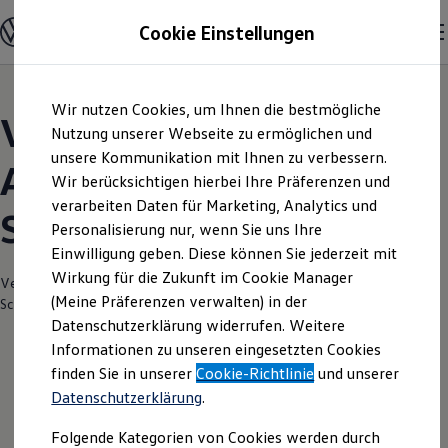
Modelle und Konfigurator
Cookie Einstellungen
Konfigurator
Modelle vergleichen
Konfiguration laden
Zum
Zum
Autosuche
Wir nutzen Cookies, um Ihnen die bestmögliche
Hauptinhalt
Footer
Elektroautos
Volkswagen Modelle |
springen
springen
Nutzung unserer Webseite zu ermöglichen und
ENERGY Sondermodelle
Nutzfahrzeuge
unsere Kommunikation mit Ihnen zu verbessern.
Autohaus Wilhelm
SUV und CUV
Wir berücksichtigen hierbei Ihre Präferenzen und
Familienautos
verarbeiten Daten für Marketing, Analytics und
Kombis
Schmitz Gladbeck
Kompaktwagen
Personalisierung nur, wenn Sie uns Ihre
Sportwagen
Einwilligung geben. Diese können Sie jederzeit mit
Schnell verfügbare Fahrzeuge
Angebote und Produkte
Wirkung für die Zukunft im Cookie Manager
Verantwortlich für die Inhalte auf dieser Seite ist die Autohaus Wilhelm
Aktuelle Angebote
(Meine Präferenzen verwalten) in der
Schmitz GmbH & Co. KG
(
Impressum & Rechtliches
)
E-Auto-Förderung
Datenschutzerklärung widerrufen. Weitere
Volkswagen Marktplatz
Informationen zu unseren eingesetzten Cookies
Die ENERGY Sondermodelle
Junge Gebrauchtwagen und Gebrauchtwagen
finden Sie in unserer
Cookie-Richtlinie
und unserer
Volkswagen Zertifizierte Gebrauchtwagen
Datenschutzerklärung
.
Elektromobilität bei Gebrauchtwagen
Zubehör- und Serviceangebote
Folgende Kategorien von Cookies werden durch
Saisonangebote