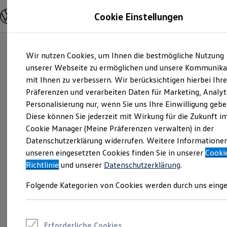
Modelle und Konfigurator
Cookie Einstellungen
Konfigurator
Modelle vergleichen
Konfiguration laden
Zum
Zum
Autosuche
Wir nutzen Cookies, um Ihnen die bestmögliche Nutzung
Hauptinhalt
Footer
Elektroautos
springen
springen
unserer Webseite zu ermöglichen und unsere Kommunika
ENERGY Sondermodelle
Nutzfahrzeuge
mit Ihnen zu verbessern. Wir berücksichtigen hierbei Ihr
SUV und CUV
Präferenzen und verarbeiten Daten für Marketing, Analyt
Familienautos
Personalisierung nur, wenn Sie uns Ihre Einwilligung gebe
Kombis
Kompaktwagen
Diese können Sie jederzeit mit Wirkung für die Zukunft i
Sportwagen
Cookie Manager (Meine Präferenzen verwalten) in der
Schnell verfügbare Fahrzeuge
Angebote und Produkte
Datenschutzerklärung widerrufen. Weitere Informatione
Aktuelle Angebote
unseren eingesetzten Cookies finden Sie in unserer
Cooki
E-Auto-Förderung
Richtlinie
und unserer
Datenschutzerklärung
.
Volkswagen Marktplatz
Die ENERGY Sondermodelle
Folgende Kategorien von Cookies werden durch uns einge
Junge Gebrauchtwagen und Gebrauchtwagen
Volkswagen Zertifizierte Gebrauchtwagen
Elektromobilität bei Gebrauchtwagen
Zubehör- und Serviceangebote
Saisonangebote
Erforderliche Cookies