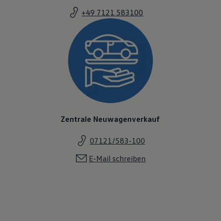
Magazin
+49 7121 583100
Lifestyle
Transport
Familie
Elektromobilität
Volkswagen R
Pannen- und Unfallhilfe
Volkswagen Kundenbetreuung
Zentrale Neuwagenverkauf
07121/583-100
E-Mail schreiben