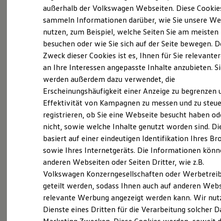
Elektrofahrzeugkonzepte
außerhalb der Volkswagen Webseiten. Diese Cookie
(
Impressum & Rechtliches
)
ID. EVERY1
sammeln Informationen darüber, wie Sie unsere We
Reichweite
nutzen, zum Beispiel, welche Seiten Sie am meisten
Reichweite der ID. Modelle
Reichweite im Winter
besuchen oder wie Sie sich auf der Seite bewegen. D
Rekuperation
Zweck dieser Cookies ist es, Ihnen für Sie relevante
Laden
an Ihre Interessen angepasste Inhalte anzubieten. S
Laden unterwegs
Probefahrt vereinbaren
Laden Zuhause
werden außerdem dazu verwendet, die
Ladestationen finden
Erscheinungshäufigkeit einer Anzeige zu begrenzen 
Ladezeitensimulator
Effektivität von Kampagnen zu messen und zu steue
Batterie
Sicherheit
registrieren, ob Sie eine Webseite besucht haben od
Garantie und Lebensdauer
nicht, sowie welche Inhalte genutzt worden sind. Di
Fahrzeugangebot anfordern
Nachhaltigkeit
basiert auf einer eindeutigen Identifikation Ihres B
Technologie
Kosten und Kauf
sowie Ihres Internetgeräts. Die Informationen kön
Verbrauchskosten
anderen Webseiten oder Seiten Dritter, wie z.B.
Kaufoptionen
Volkswagen Konzerngesellschaften oder Werbetrei
E-Auto-Förderung
Servicetermin buchen
Software und Konnektivität
geteilt werden, sodass Ihnen auch auf anderen Web
Die ID. Software 6
relevante Werbung angezeigt werden kann. Wir nut
ID. Software Versionen und Updates
Dienste eines Dritten für die Verarbeitung solcher D
Digitale Extras
Schnittstellen zu Ihrem ID.