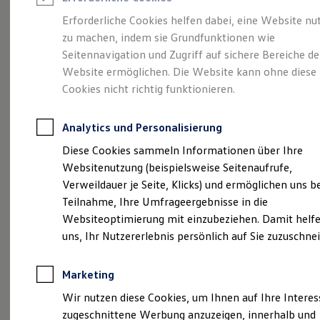
Reifenpakete
Leasing
Erforderliche Cookies helfen dabei, eine Website nu
Leasing-Angebote
zu machen, indem sie Grundfunktionen wie
So geht neu.
Gebrauchtwagen Leasing
Seitennavigation und Zugriff auf sichere Bereiche de
Junge Gebrauchtwagen-Leasing
Elektroauto Leasing
Website ermöglichen. Die Website kann ohne diese
Entdecken Sie jetzt
Kleinwagen-Leasing
Cookies nicht richtig funktionieren.
Leasing ohne Anzahlung
den neuen ID.3 Neo!
Finanzierung
Autokredit mit Schlussrate
Analytics und Personalisierung
Versicherungen und Garantien
Kfz-Versicherung
Diese Cookies sammeln Informationen über Ihre
Restschuldversicherungen
Websitenutzung (beispielsweise Seitenaufrufe,
Garantien
Verweildauer je Seite, Klicks) und ermöglichen uns b
Wartungsverträge
Geschäftskunden
Teilnahme, Ihre Umfrageergebnisse in die
Professional Class bei Volkswagen
Websiteoptimierung mit einzubeziehen. Damit helfe
Großkunden
uns, Ihr Nutzererlebnis persönlich auf Sie zuzuschne
Behörden
Direktkunden
Sonderfahrzeuge
Marketing
Anpfiff zum Gewinn
Elektromobilität
Wir nutzen diese Cookies, um Ihnen auf Ihre Intere
Elektroautos
zugeschnittene Werbung anzuzeigen, innerhalb und
ID. Tutorials