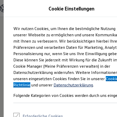
Modelle und Konfigurator
Cookie Einstellungen
Konfigurator
Modelle vergleichen
Konfiguration laden
Zum
Zum
Autosuche
Wir nutzen Cookies, um Ihnen die bestmögliche Nutzung
Hauptinhalt
Footer
Elektroautos
springen
springen
unserer Webseite zu ermöglichen und unsere Kommunika
ENERGY Sondermodelle
Nutzfahrzeuge
mit Ihnen zu verbessern. Wir berücksichtigen hierbei Ihr
SUV und CUV
Präferenzen und verarbeiten Daten für Marketing, Analyt
Familienautos
Personalisierung nur, wenn Sie uns Ihre Einwilligung gebe
Kombis
Kompaktwagen
Diese können Sie jederzeit mit Wirkung für die Zukunft i
Sportwagen
Cookie Manager (Meine Präferenzen verwalten) in der
Schnell verfügbare Fahrzeuge
Angebote und Produkte
Datenschutzerklärung widerrufen. Weitere Informatione
Aktuelle Angebote
unseren eingesetzten Cookies finden Sie in unserer
Cooki
E-Auto-Förderung
Richtlinie
und unserer
Datenschutzerklärung
.
Volkswagen Marktplatz
Die ENERGY Sondermodelle
Folgende Kategorien von Cookies werden durch uns einge
Junge Gebrauchtwagen und Gebrauchtwagen
Volkswagen Zertifizierte Gebrauchtwagen
Elektromobilität bei Gebrauchtwagen
Zubehör- und Serviceangebote
Saisonangebote
Erforderliche Cookies