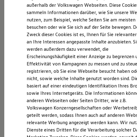
Der neue ID. Polo
außerhalb der Volkswagen Webseiten. Diese Cookie
(
Impressum & Rechtliches
)
Der neue ID.3 Neo
sammeln Informationen darüber, wie Sie unsere We
Der ID.4
nutzen, zum Beispiel, welche Seiten Sie am meisten
Der ID.4 GTX
Der ID.5 GTX
besuchen oder wie Sie sich auf der Seite bewegen. D
Der ID.7
Zweck dieser Cookies ist es, Ihnen für Sie relevante
Der ID.7 GTX
an Ihre Interessen angepasste Inhalte anzubieten. S
Der ID.7 Tourer
Probefahrt vereinbaren
Der ID.7 GTX Tourer
werden außerdem dazu verwendet, die
Der ID. Buzz
Erscheinungshäufigkeit einer Anzeige zu begrenzen 
Der neue ID. Cross
Effektivität von Kampagnen zu messen und zu steue
Elektrofahrzeugkonzepte
ID. EVERY1
registrieren, ob Sie eine Webseite besucht haben od
Reichweite
nicht, sowie welche Inhalte genutzt worden sind. Di
Fahrzeugangebot anfordern
Reichweite der ID. Modelle
basiert auf einer eindeutigen Identifikation Ihres B
Reichweite im Winter
Rekuperation
sowie Ihres Internetgeräts. Die Informationen kön
Laden
anderen Webseiten oder Seiten Dritter, wie z.B.
Laden unterwegs
Volkswagen Konzerngesellschaften oder Werbetrei
Laden Zuhause
Servicetermin buchen
Ladestationen finden
geteilt werden, sodass Ihnen auch auf anderen Web
Ladezeitensimulator
relevante Werbung angezeigt werden kann. Wir nut
Batterie
Dienste eines Dritten für die Verarbeitung solcher D
Sicherheit
Garantie und Lebensdauer