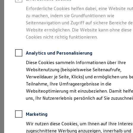
Reifenpakete
Leasing
Erforderliche Cookies helfen dabei, eine Website nu
Leasing-Angebote
zu machen, indem sie Grundfunktionen wie
So geht neu.
Gebrauchtwagen Leasing
Seitennavigation und Zugriff auf sichere Bereiche de
Junge Gebrauchtwagen-Leasing
Elektroauto Leasing
Website ermöglichen. Die Website kann ohne diese
Entdecken Sie jetzt
Kleinwagen-Leasing
Cookies nicht richtig funktionieren.
Leasing ohne Anzahlung
den neuen ID.3 Neo!
Finanzierung
Autokredit mit Schlussrate
Analytics und Personalisierung
Versicherungen und Garantien
Kfz-Versicherung
Diese Cookies sammeln Informationen über Ihre
Restschuldversicherungen
Websitenutzung (beispielsweise Seitenaufrufe,
Garantien
Verweildauer je Seite, Klicks) und ermöglichen uns b
Wartungsverträge
Geschäftskunden
Teilnahme, Ihre Umfrageergebnisse in die
Professional Class bei Volkswagen
Websiteoptimierung mit einzubeziehen. Damit helfe
Großkunden
uns, Ihr Nutzererlebnis persönlich auf Sie zuzuschne
Behörden
Direktkunden
Sonderfahrzeuge
Marketing
Anpfiff zum Gewinn
Elektromobilität
Wir nutzen diese Cookies, um Ihnen auf Ihre Intere
Elektroautos
zugeschnittene Werbung anzuzeigen, innerhalb und
ID. Tutorials