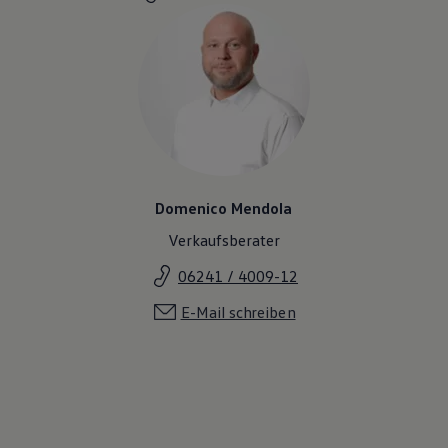
Volkswagen Apps, Login und Shop
Handy und Fahrzeug verbinden
Updates für Software, Karten und Radio
Über Ihr Auto
Vorgängermodelle
Kundeninformationen
Volkswagen Kundenbetreuung
Warn- und Kontrollleuchten
Assistenzsysteme
Digitale Betriebsanleitung
Live Beratung
Domenico Mendola
Magazin
Lifestyle
Verkaufsberater
Transport
Familie
06241 / 4009-12
Elektromobilität
Volkswagen R
E-Mail schreiben
Pannen- und Unfallhilfe
Volkswagen Kundenbetreuung